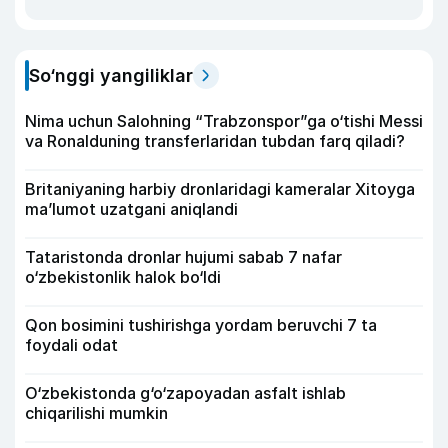
So‘nggi yangiliklar
Nima uchun Salohning “Trabzonspor”ga o‘tishi Messi
va Ronalduning transferlaridan tubdan farq qiladi?
Britaniyaning harbiy dronlaridagi kameralar Xitoyga
ma’lumot uzatgani aniqlandi
Tataristonda dronlar hujumi sabab 7 nafar
o‘zbekistonlik halok bo‘ldi
Qon bosimini tushirishga yordam beruvchi 7 ta
foydali odat
O‘zbekistonda g‘o‘zapoyadan asfalt ishlab
chiqarilishi mumkin