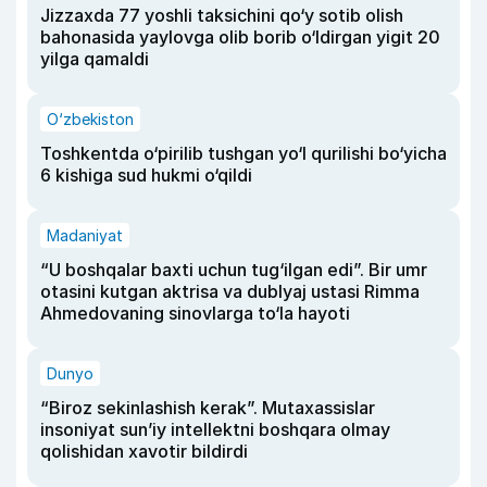
Jizzaxda 77 yoshli taksichini qo‘y sotib olish
bahonasida yaylovga olib borib o‘ldirgan yigit 20
yilga qamaldi
O‘zbekiston
Toshkentda o‘pirilib tushgan yo‘l qurilishi bo‘yicha
6 kishiga sud hukmi o‘qildi
Madaniyat
“U boshqalar baxti uchun tug‘ilgan edi”. Bir umr
otasini kutgan aktrisa va dublyaj ustasi Rimma
Ahmedovaning sinovlarga to‘la hayoti
Dunyo
“Biroz sekinlashish kerak”. Mutaxassislar
insoniyat sun’iy intellektni boshqara olmay
qolishidan xavotir bildirdi