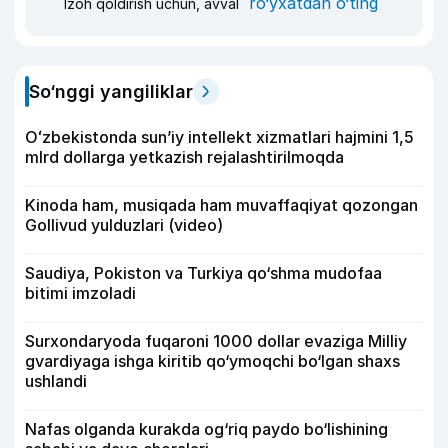
ro‘yxatdan o‘ting
Izoh qoldirish uchun, avval
So‘nggi yangiliklar
Oʻzbekistonda sunʼiy intellekt xizmatlari hajmini 1,5
mlrd dollarga yetkazish rejalashtirilmoqda
Kinoda ham, musiqada ham muvaffaqiyat qozongan
Gollivud yulduzlari (video)
Saudiya, Pokiston va Turkiya qo‘shma mudofaa
bitimi imzoladi
Surxondaryoda fuqaroni 1000 dollar evaziga Milliy
gvardiyaga ishga kiritib qo‘ymoqchi bo‘lgan shaxs
ushlandi
Nafas olganda kurakda og‘riq paydo bo‘lishining