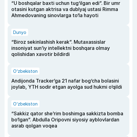
“U boshqalar baxti uchun tug‘ilgan edi”. Bir umr
otasini kutgan aktrisa va dublyaj ustasi Rimma
Ahmedovaning sinovlarga to‘la hayoti
Dunyo
“Biroz sekinlashish kerak”. Mutaxassislar
insoniyat sun’iy intellektni boshqara olmay
qolishidan xavotir bildirdi
O‘zbekiston
Andijonda Tracker’ga 21 nafar bog‘cha bolasini
joylab, YTH sodir etgan ayolga sud hukmi o‘qildi
O‘zbekiston
“Sakkiz qator she’rim boshimga sakkizta bomba
bo‘lgan”. Abdulla Oripovni siyosiy ayblovlardan
asrab qolgan voqea