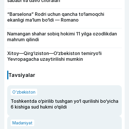
sababi va davo choralari
“Barselona” Rodri uchun qancha to‘lamoqchi
ekanligi ma’lum bo‘ldi — Romano
Namangan shahar sobiq hokimi 11 yilga ozodlikdan
mahrum qilindi
Xitoy—Qirg‘iziston—O‘zbekiston temiryo‘li
Yevropagacha uzaytirilishi mumkin
Tavsiyalar
O‘zbekiston
Toshkentda o‘pirilib tushgan yo‘l qurilishi bo‘yicha
6 kishiga sud hukmi o‘qildi
Madaniyat