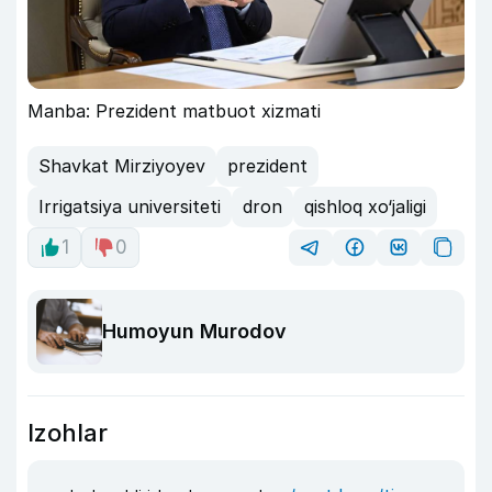
Manba: Prezident matbuot xizmati
Shavkat Mirziyoyev
prezident
Irrigatsiya universiteti
dron
qishloq xo‘jaligi
1
0
Humoyun Murodov
Izohlar