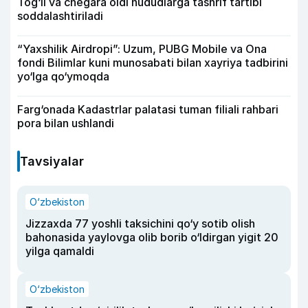
Tog‘li va chegara oldi hududlarga tashrif tartibi
soddalashtiriladi
“Yaxshilik Airdropi”: Uzum, PUBG Mobile va Ona
fondi Bilimlar kuni munosabati bilan xayriya tadbirini
yo‘lga qo‘ymoqda
Farg‘onada Kadastrlar palatasi tuman filiali rahbari
pora bilan ushlandi
Tavsiyalar
O‘zbekiston
Jizzaxda 77 yoshli taksichini qo‘y sotib olish
bahonasida yaylovga olib borib o‘ldirgan yigit 20
yilga qamaldi
O‘zbekiston