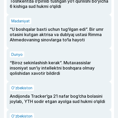
Toshkentda o‘pirilib tushgan yo‘l qurilishi bo‘yicha
6 kishiga sud hukmi o‘qildi
Madaniyat
“U boshqalar baxti uchun tug‘ilgan edi”. Bir umr
otasini kutgan aktrisa va dublyaj ustasi Rimma
Ahmedovaning sinovlarga to‘la hayoti
Dunyo
“Biroz sekinlashish kerak”. Mutaxassislar
insoniyat sun’iy intellektni boshqara olmay
qolishidan xavotir bildirdi
O‘zbekiston
Andijonda Tracker’ga 21 nafar bog‘cha bolasini
joylab, YTH sodir etgan ayolga sud hukmi o‘qildi
O‘zbekiston