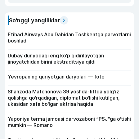
So‘nggi yangiliklar
Etihad Airways Abu Dabidan Toshkentga parvozlarni
boshladi
Dubay dunyodagi eng ko‘p qidirilayotgan
jinoyatchidan birini ekstraditsiya qildi
Yevropaning quriyotgan daryolari — foto
Shahzoda Matchonova 39 yoshda: liftda yolg‘iz
qolishga qo‘rqadigan, diplomat bo‘lishi kutilgan,
ukasidan xafa bo‘lgan aktrisa haqida
Yaponiya terma jamoasi darvozaboni “PSJ”ga o‘tishi
mumkin — Romano