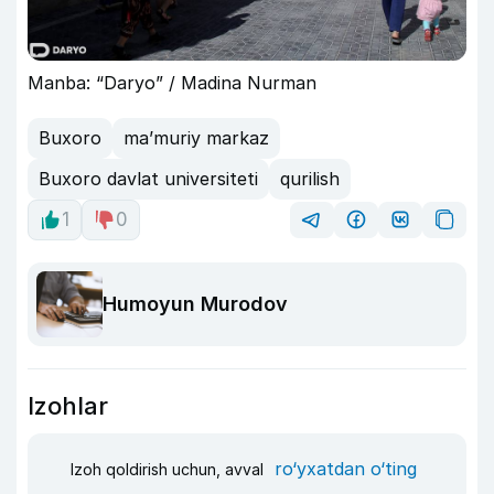
Manba: “Daryo” / Madina Nurman
Buxoro
ma’muriy markaz
Buxoro davlat universiteti
qurilish
1
0
Humoyun Murodov
Izohlar
ro‘yxatdan o‘ting
Izoh qoldirish uchun, avval