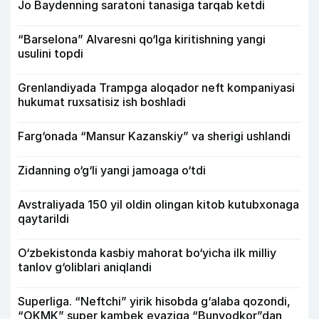
Jo Baydenning saratoni tanasiga tarqab ketdi
“Barselona” Alvaresni qo‘lga kiritishning yangi
usulini topdi
Grenlandiyada Trampga aloqador neft kompaniyasi
hukumat ruxsatisiz ish boshladi
Farg‘onada “Mansur Kazanskiy” va sherigi ushlandi
Zidanning o‘g‘li yangi jamoaga o‘tdi
Avstraliyada 150 yil oldin olingan kitob kutubxonaga
qaytarildi
O‘zbekistonda kasbiy mahorat bo‘yicha ilk milliy
tanlov g‘oliblari aniqlandi
Superliga. “Neftchi” yirik hisobda g‘alaba qozondi,
“OKMK” super kambek evaziga “Bunyodkor”dan