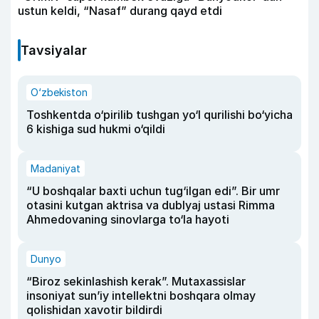
ustun keldi, “Nasaf” durang qayd etdi
Tavsiyalar
O‘zbekiston
Toshkentda o‘pirilib tushgan yo‘l qurilishi bo‘yicha
6 kishiga sud hukmi o‘qildi
Madaniyat
“U boshqalar baxti uchun tug‘ilgan edi”. Bir umr
otasini kutgan aktrisa va dublyaj ustasi Rimma
Ahmedovaning sinovlarga to‘la hayoti
Dunyo
“Biroz sekinlashish kerak”. Mutaxassislar
insoniyat sun’iy intellektni boshqara olmay
qolishidan xavotir bildirdi