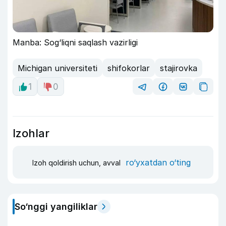
Manba: Sog‘liqni saqlash vazirligi
Michigan universiteti
shifokorlar
stajirovka
1
0
Izohlar
ro‘yxatdan o‘ting
Izoh qoldirish uchun, avval
So‘nggi yangiliklar