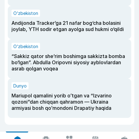
O‘zbekiston
Andijonda Tracker’ga 21 nafar bog‘cha bolasini
joylab, YTH sodir etgan ayolga sud hukmi o‘qildi
O‘zbekiston
“Sakkiz qator she’rim boshimga sakkizta bomba
bo‘lgan”. Abdulla Oripovni siyosiy ayblovlardan
asrab qolgan voqea
Dunyo
Mariupol qamalini yorib oʻtgan va “Izvarino
qozoni”dan chiqqan qahramon — Ukraina
armiyasi bosh qoʻmondoni Drapatiy haqida