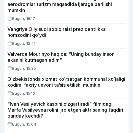
aerodromlar turizm maqsadida ijaraga berilishi
mumkin
Bugun, 16:17
Vengriya Oliy sudi sobiq raisi prezidentlikka
nomzodini qoʻydi
Bugun, 15:41
Valverde Mourinyo haqida: “Uning bunday inson
ekanini kutmagan edim”
Bugun, 15:35
Oʻzbekistonda xizmat koʻrsatgan kommunal xoʻjaligi
xodimi faxriy unvoni taʼsis etilishi mumkin
Bugun, 15:10
“Ivan Vasilyevich kasbini o‘zgartiradi” filmidagi
Marfa Vasilyevna rolini ijro etgan aktrisaning taqdiri
qanday kechdi?
Bugun, 15:04