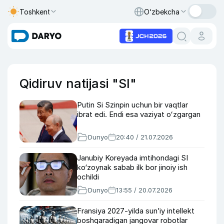
Toshkent
O‘zbekcha
Qidiruv natijasi "SI"
Putin Si Szinpin uchun bir vaqtlar
ibrat edi. Endi esa vaziyat oʻzgargan
Dunyo
20:40 / 21.07.2026
Janubiy Koreyada imtihondagi SI
ko‘zoynak sabab ilk bor jinoiy ish
ochildi
Dunyo
13:55 / 20.07.2026
Fransiya 2027-yilda sun’iy intellekt
boshqaradigan jangovar robotlar