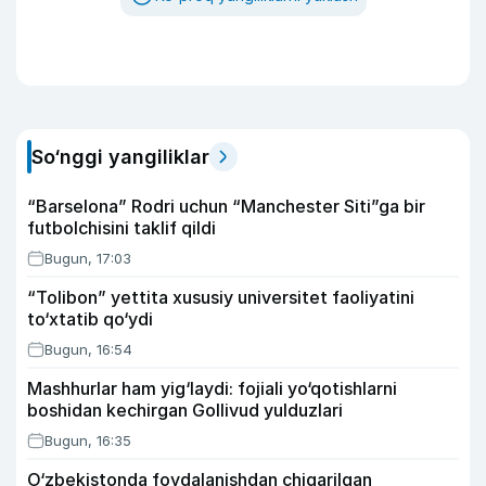
So‘nggi yangiliklar
“Barselona” Rodri uchun “Manchester Siti”ga bir
futbolchisini taklif qildi
Bugun, 17:03
“Tolibon” yettita xususiy universitet faoliyatini
to‘xtatib qo‘ydi
Bugun, 16:54
Mashhurlar ham yig‘laydi: fojiali yo‘qotishlarni
boshidan kechirgan Gollivud yulduzlari
Bugun, 16:35
O‘zbekistonda foydalanishdan chiqarilgan