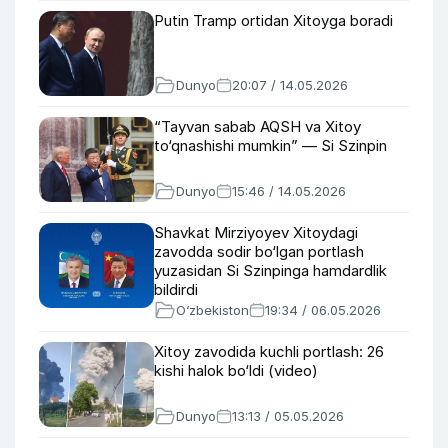
Putin Tramp ortidan Xitoyga boradi
Dunyo
20:07 / 14.05.2026
“Tayvan sabab AQSH va Xitoy
to‘qnashishi mumkin” — Si Szinpin
Dunyo
15:46 / 14.05.2026
Shavkat Mirziyoyev Xitoydagi
zavodda sodir bo‘lgan portlash
yuzasidan Si Szinpinga hamdardlik
bildirdi
O‘zbekiston
19:34 / 06.05.2026
Xitoy zavodida kuchli portlash: 26
kishi halok bo‘ldi (video)
Dunyo
13:13 / 05.05.2026