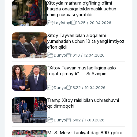
Xitoyda marhum o‘g‘lining o‘limi
haqida onasiga bildirmaslik uchun
uning nusxasi yaratildi
Layfstayl
13:25 / 20.04.2026
Xitoy Tayvan bilan aloqalarni
yumshatish uchun 10 ta yangi imtiyoz
e’lon qildi
Dunyo
16:10 / 12.04.2026
“Xitoy Tayvan mustaqilligiga aslo
toqat qilmaydi” — Si Szinpin
Dunyo
18:22 / 10.04.2026
Tramp Xitoy raisi bilan uchrashuvni
qoldirmoqchi
Dunyo
15:02 / 17.03.2026
MLS. Messi faoliyatidagi 899-golini