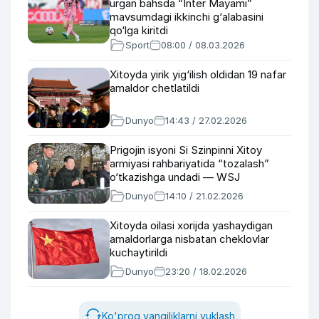
urgan bahsda “Inter Mayami”
mavsumdagi ikkinchi g‘alabasini
qo‘lga kiritdi
Sport
08:00 / 08.03.2026
Xitoyda yirik yig‘ilish oldidan 19 nafar
amaldor chetlatildi
Dunyo
14:43 / 27.02.2026
Prigojin isyoni Si Szinpinni Xitoy
armiyasi rahbariyatida “tozalash”
o‘tkazishga undadi — WSJ
Dunyo
14:10 / 21.02.2026
Xitoyda oilasi xorijda yashaydigan
amaldorlarga nisbatan cheklovlar
kuchaytirildi
Dunyo
23:20 / 18.02.2026
Ko'proq yangiliklarni yuklash