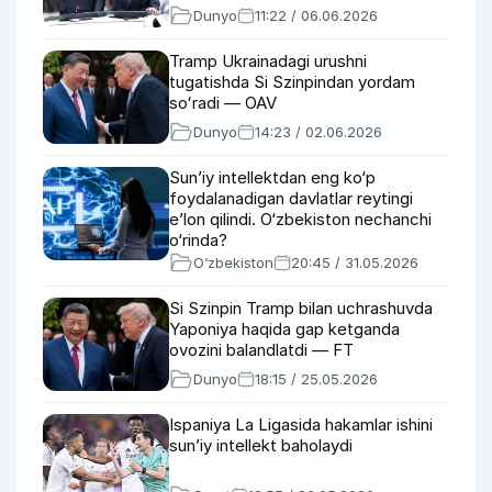
Dunyo
11:22 / 06.06.2026
Tramp Ukrainadagi urushni
tugatishda Si Szinpindan yordam
soʻradi — OAV
Dunyo
14:23 / 02.06.2026
Sun’iy intellektdan eng ko‘p
foydalanadigan davlatlar reytingi
e’lon qilindi. O‘zbekiston nechanchi
o‘rinda?
O‘zbekiston
20:45 / 31.05.2026
Si Szinpin Tramp bilan uchrashuvda
Yaponiya haqida gap ketganda
ovozini balandlatdi — FT
Dunyo
18:15 / 25.05.2026
Ispaniya La Ligasida hakamlar ishini
sun’iy intellekt baholaydi