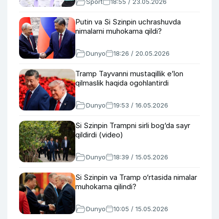
Sport
18:55 / 23.05.2026
Putin va Si Szinpin uchrashuvda
nimalarni muhokama qildi?
Dunyo
18:26 / 20.05.2026
Tramp Tayvanni mustaqillik e’lon
qilmaslik haqida ogohlantirdi
Dunyo
19:53 / 16.05.2026
Si Szinpin Trampni sirli bog‘da sayr
qildirdi (video)
Dunyo
18:39 / 15.05.2026
Si Szinpin va Tramp o‘rtasida nimalar
muhokama qilindi?
Dunyo
10:05 / 15.05.2026