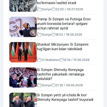
bo‘linmasini tashkil etadi
Dunyo
22:20 / 05.07.2026
Tramp Si Szinpin va Putinga Eron
urushi borasida betaraf qolgani
uchun rahmat aytdi
Dunyo
18:02 / 18.06.2026
Shavkat Mirziyoyev Si Szinpinni
tug‘ilgan kuni bilan tabrikladi
O‘zbekiston
12:14 / 15.06.2026
Si Szinpin Shimoliy Koreyaga
tashrifini yakunladi: nimalarga
kelishildi?
Dunyo
21:36 / 09.06.2026
Si Szinpin yetti yil ichida ilk bor
Shimoliy Koreyaga tashrif buyuradi