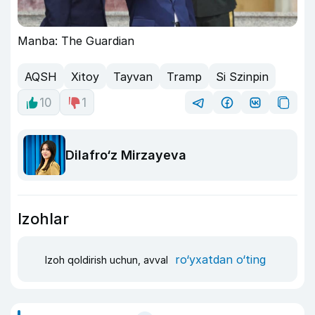
Manba: The Guardian
AQSH
Xitoy
Tayvan
Tramp
Si Szinpin
10
1
Dilafro‘z Mirzayeva
Izohlar
ro‘yxatdan o‘ting
Izoh qoldirish uchun, avval