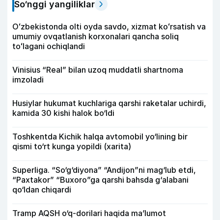
So‘nggi yangiliklar
Oʻzbekistonda olti oyda savdo, xizmat koʻrsatish va
umumiy ovqatlanish korxonalari qancha soliq
toʻlagani ochiqlandi
Vinisius “Real” bilan uzoq muddatli shartnoma
imzoladi
Husiylar hukumat kuchlariga qarshi raketalar uchirdi,
kamida 30 kishi halok bo‘ldi
Toshkentda Kichik halqa avtomobil yo‘lining bir
qismi to‘rt kunga yopildi (xarita)
Superliga. “So‘g‘diyona” “Andijon”ni mag‘lub etdi,
“Paxtakor” “Buxoro”ga qarshi bahsda g‘alabani
qo‘ldan chiqardi
Tramp AQSH o‘q-dorilari haqida ma’lumot