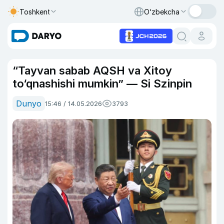
Toshkent
O‘zbekcha
“Tayvan sabab AQSH va Xitoy
to‘qnashishi mumkin” — Si Szinpin
Dunyo
15:46 / 14.05.2026
3793