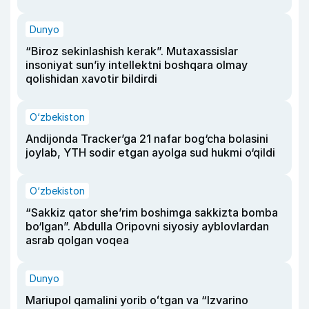
Dunyo
“Biroz sekinlashish kerak”. Mutaxassislar
insoniyat sun’iy intellektni boshqara olmay
qolishidan xavotir bildirdi
O‘zbekiston
Andijonda Tracker’ga 21 nafar bog‘cha bolasini
joylab, YTH sodir etgan ayolga sud hukmi o‘qildi
O‘zbekiston
“Sakkiz qator she’rim boshimga sakkizta bomba
bo‘lgan”. Abdulla Oripovni siyosiy ayblovlardan
asrab qolgan voqea
Dunyo
Mariupol qamalini yorib oʻtgan va “Izvarino