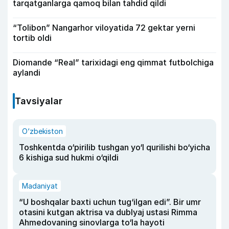
tarqatganlarga qamoq bilan tahdid qildi
“Tolibon” Nangarhor viloyatida 72 gektar yerni
tortib oldi
Diomande “Real” tarixidagi eng qimmat futbolchiga
aylandi
Tavsiyalar
O‘zbekiston
Toshkentda o‘pirilib tushgan yo‘l qurilishi bo‘yicha
6 kishiga sud hukmi o‘qildi
Madaniyat
“U boshqalar baxti uchun tug‘ilgan edi”. Bir umr
otasini kutgan aktrisa va dublyaj ustasi Rimma
Ahmedovaning sinovlarga to‘la hayoti