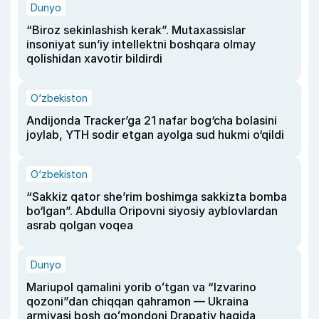
Dunyo
“Biroz sekinlashish kerak”. Mutaxassislar
insoniyat sun’iy intellektni boshqara olmay
qolishidan xavotir bildirdi
O‘zbekiston
Andijonda Tracker’ga 21 nafar bog‘cha bolasini
joylab, YTH sodir etgan ayolga sud hukmi o‘qildi
O‘zbekiston
“Sakkiz qator she’rim boshimga sakkizta bomba
bo‘lgan”. Abdulla Oripovni siyosiy ayblovlardan
asrab qolgan voqea
Dunyo
Mariupol qamalini yorib oʻtgan va “Izvarino
qozoni”dan chiqqan qahramon — Ukraina
armiyasi bosh qoʻmondoni Drapatiy haqida