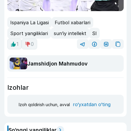
Ispaniya La Ligasi
Futbol xabarlari
Sport yangiliklari
sun’iy intellekt
SI
1
0
Jamshidjon Mahmudov
Izohlar
ro‘yxatdan o‘ting
Izoh qoldirish uchun, avval
So‘nggi yangiliklar