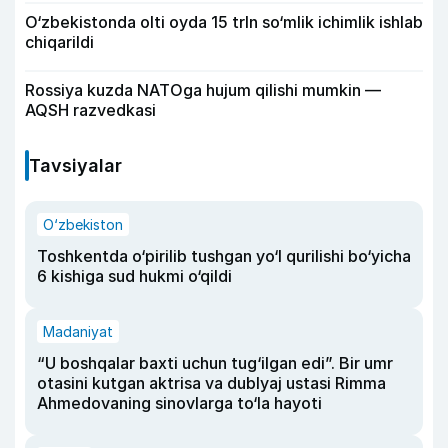
O‘zbekistonda olti oyda 15 trln so‘mlik ichimlik ishlab
chiqarildi
Rossiya kuzda NATOga hujum qilishi mumkin —
AQSH razvedkasi
Tavsiyalar
O‘zbekiston
Toshkentda o‘pirilib tushgan yo‘l qurilishi bo‘yicha
6 kishiga sud hukmi o‘qildi
Madaniyat
“U boshqalar baxti uchun tug‘ilgan edi”. Bir umr
otasini kutgan aktrisa va dublyaj ustasi Rimma
Ahmedovaning sinovlarga to‘la hayoti