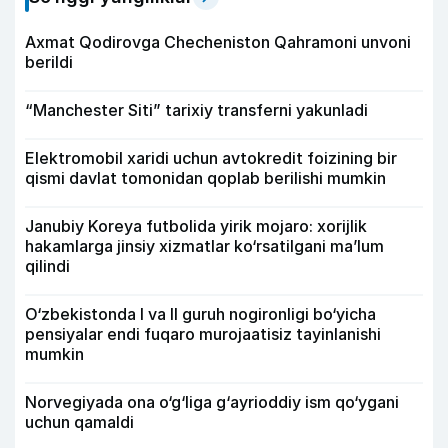
Axmat Qodirovga Checheniston Qahramoni unvoni
berildi
“Manchester Siti” tarixiy transferni yakunladi
Elektromobil xaridi uchun avtokredit foizining bir
qismi davlat tomonidan qoplab berilishi mumkin
Janubiy Koreya futbolida yirik mojaro: xorijlik
hakamlarga jinsiy xizmatlar ko‘rsatilgani ma’lum
qilindi
O‘zbekistonda I va II guruh nogironligi bo‘yicha
pensiyalar endi fuqaro murojaatisiz tayinlanishi
mumkin
Norvegiyada ona o‘g‘liga g‘ayrioddiy ism qo‘ygani
uchun qamaldi