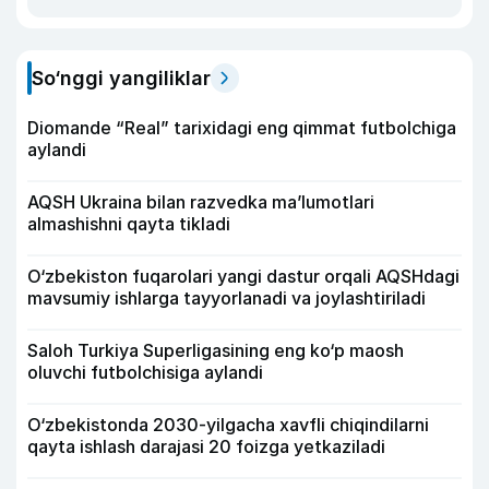
So‘nggi yangiliklar
Diomande “Real” tarixidagi eng qimmat futbolchiga
aylandi
AQSH Ukraina bilan razvedka ma’lumotlari
almashishni qayta tikladi
O‘zbekiston fuqarolari yangi dastur orqali AQSHdagi
mavsumiy ishlarga tayyorlanadi va joylashtiriladi
Saloh Turkiya Superligasining eng ko‘p maosh
oluvchi futbolchisiga aylandi
O‘zbekistonda 2030-yilgacha xavfli chiqindilarni
qayta ishlash darajasi 20 foizga yetkaziladi