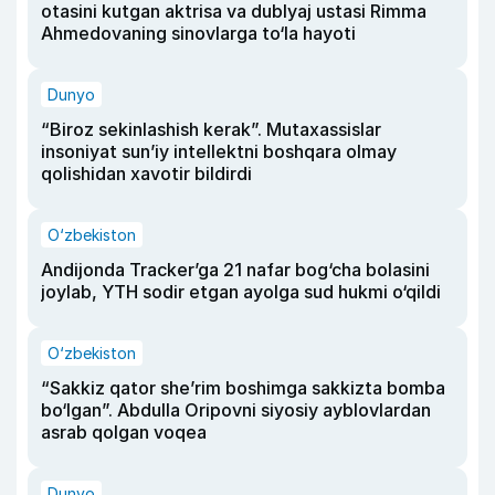
otasini kutgan aktrisa va dublyaj ustasi Rimma
Ahmedovaning sinovlarga to‘la hayoti
Dunyo
“Biroz sekinlashish kerak”. Mutaxassislar
insoniyat sun’iy intellektni boshqara olmay
qolishidan xavotir bildirdi
O‘zbekiston
Andijonda Tracker’ga 21 nafar bog‘cha bolasini
joylab, YTH sodir etgan ayolga sud hukmi o‘qildi
O‘zbekiston
“Sakkiz qator she’rim boshimga sakkizta bomba
bo‘lgan”. Abdulla Oripovni siyosiy ayblovlardan
asrab qolgan voqea
Dunyo