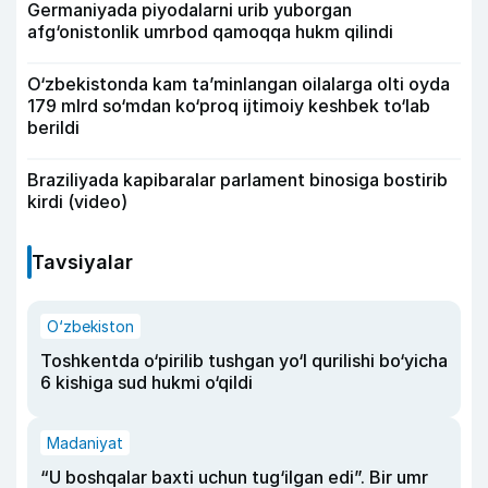
Germaniyada piyodalarni urib yuborgan
afg‘onistonlik umrbod qamoqqa hukm qilindi
O‘zbekistonda kam ta’minlangan oilalarga olti oyda
179 mlrd so‘mdan ko‘proq ijtimoiy keshbek to‘lab
berildi
Braziliyada kapibaralar parlament binosiga bostirib
kirdi (video)
Tavsiyalar
O‘zbekiston
Toshkentda o‘pirilib tushgan yo‘l qurilishi bo‘yicha
6 kishiga sud hukmi o‘qildi
Madaniyat
“U boshqalar baxti uchun tug‘ilgan edi”. Bir umr