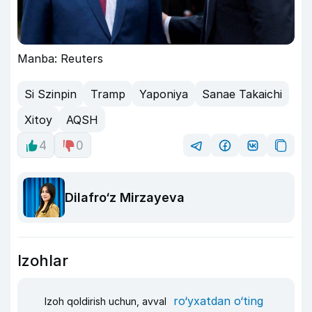
Manba: Reuters
Si Szinpin
Tramp
Yaponiya
Sanae Takaichi
Xitoy
AQSH
4
0
Dilafro‘z Mirzayeva
Izohlar
ro‘yxatdan o‘ting
Izoh qoldirish uchun, avval