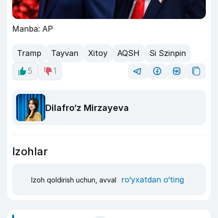
Manba: AP
Tramp
Tayvan
Xitoy
AQSH
Si Szinpin
5
1
Dilafro‘z Mirzayeva
Izohlar
ro‘yxatdan o‘ting
Izoh qoldirish uchun, avval