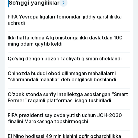
So‘nggi yangiliklar
FIFA Yevropa ligalari tomonidan jiddiy qarshilikka
uchradi
Ikki hafta ichida Afg‘onistonga ikki davlatdan 100
ming odam qaytib keldi
Qo‘yliq dehqon bozori faoliyati qisman cheklandi
Chinozda hududi obod qilinmagan mahallalarni
“sharmandali mahalla” deb belgilash boshlandi
O‘zbekistonda sun‘iy intellektga asoslangan “Smart
Fermer” raqamli platformasi ishga tushiriladi
FIFA prezidenti saylovda yutish uchun JCH-2030
finalini Marokashga topshirmoqchi
El Nino hodisasi 49 mln kishini og‘ir ocharchilikka