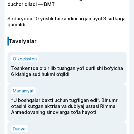
duchor qiladi — BMT
Sirdaryoda 10 yoshli farzandini urgan ayol 3 sutkaga
qamaldi
Tavsiyalar
O‘zbekiston
Toshkentda o‘pirilib tushgan yo‘l qurilishi bo‘yicha
6 kishiga sud hukmi o‘qildi
Madaniyat
“U boshqalar baxti uchun tug‘ilgan edi”. Bir umr
otasini kutgan aktrisa va dublyaj ustasi Rimma
Ahmedovaning sinovlarga to‘la hayoti
Dunyo