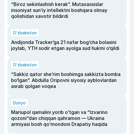
“Biroz sekinlashish kerak”. Mutaxassislar
insoniyat sun’iy intellektni boshqara olmay
qolishidan xavotir bildirdi
O‘zbekiston
Andijonda Tracker’ga 21 nafar bog‘cha bolasini
joylab, YTH sodir etgan ayolga sud hukmi o‘qildi
O‘zbekiston
“Sakkiz qator she’rim boshimga sakkizta bomba
bo‘lgan”. Abdulla Oripovni siyosiy ayblovlardan
asrab qolgan voqea
Dunyo
Mariupol qamalini yorib oʻtgan va “Izvarino
qozoni”dan chiqqan qahramon — Ukraina
armiyasi bosh qoʻmondoni Drapatiy haqida