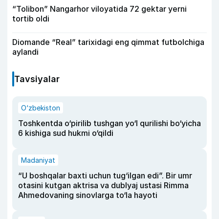
“Tolibon” Nangarhor viloyatida 72 gektar yerni
tortib oldi
Diomande “Real” tarixidagi eng qimmat futbolchiga
aylandi
Tavsiyalar
O‘zbekiston
Toshkentda o‘pirilib tushgan yo‘l qurilishi bo‘yicha
6 kishiga sud hukmi o‘qildi
Madaniyat
“U boshqalar baxti uchun tug‘ilgan edi”. Bir umr
otasini kutgan aktrisa va dublyaj ustasi Rimma
Ahmedovaning sinovlarga to‘la hayoti