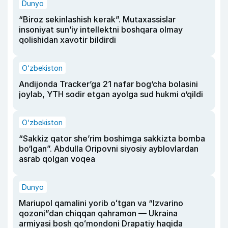
Dunyo
“Biroz sekinlashish kerak”. Mutaxassislar
insoniyat sun’iy intellektni boshqara olmay
qolishidan xavotir bildirdi
O‘zbekiston
Andijonda Tracker’ga 21 nafar bog‘cha bolasini
joylab, YTH sodir etgan ayolga sud hukmi o‘qildi
O‘zbekiston
“Sakkiz qator she’rim boshimga sakkizta bomba
bo‘lgan”. Abdulla Oripovni siyosiy ayblovlardan
asrab qolgan voqea
Dunyo
Mariupol qamalini yorib oʻtgan va “Izvarino
qozoni”dan chiqqan qahramon — Ukraina
armiyasi bosh qoʻmondoni Drapatiy haqida