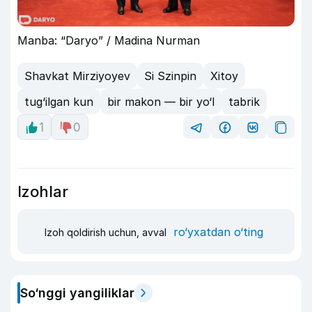
Manba: “Daryo” / Madina Nurman
Shavkat Mirziyoyev
Si Szinpin
Xitoy
tug‘ilgan kun
bir makon — bir yo‘l
tabrik
1
0
Izohlar
ro‘yxatdan o‘ting
Izoh qoldirish uchun, avval
So‘nggi yangiliklar