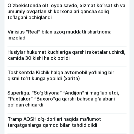
Oʻzbekistonda olti oyda savdo, xizmat koʻrsatish va
umumiy ovqatlanish korxonalari qancha soliq
toʻlagani ochiqlandi
Vinisius “Real” bilan uzoq muddatli shartnoma
imzoladi
Husiylar hukumat kuchlariga qarshi raketalar uchirdi,
kamida 30 kishi halok bo‘ldi
Toshkentda Kichik halqa avtomobil yo‘lining bir
qismi to‘rt kunga yopildi (xarita)
Superliga. “So‘g‘diyona” “Andijon”ni mag‘lub etdi,
“Paxtakor” “Buxoro”ga qarshi bahsda g‘alabani
qo‘ldan chiqardi
Tramp AQSH o‘q-dorilari haqida ma’lumot
tarqatganlarga qamoq bilan tahdid qildi