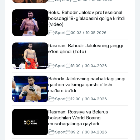
Boks. Bahodir Jalolov professional
boksdagi 18-g‘alabasini qo‘lga kiritdi
(video)
Sport
00:03 / 10.05.2026
Rasman. Bahodir Jalolovning janggi
e’lon qilindi (foto)
Sport
18:09 / 30.04.2026
Bahodir Jalolovning navbatdagi jangi
qachon va kimga qarshi o‘tishi
ma’lum bo‘ldi
Sport
12:00 / 30.04.2026
Rasman: Rossiya va Belarus
bokschilari World Boxing
musobaqalariga qaytadi
Sport
09:21 / 30.04.2026