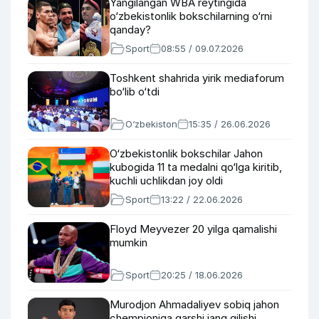
Yangilangan WBA reytingida
o‘zbekistonlik bokschilarning o‘rni
qanday?
Sport
08:55 / 09.07.2026
Toshkent shahrida yirik mediaforum
bo‘lib o‘tdi
O‘zbekiston
15:35 / 26.06.2026
O‘zbekistonlik bokschilar Jahon
kubogida 11 ta medalni qo‘lga kiritib,
kuchli uchlikdan joy oldi
Sport
13:22 / 22.06.2026
Floyd Meyvezer 20 yilga qamalishi
mumkin
Sport
20:25 / 18.06.2026
Murodjon Ahmadaliyev sobiq jahon
chempioniga qarshi jang qilishi