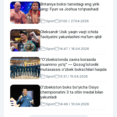
Britaniya boksi tarixidagi eng yirik
jang: Fyuri va Joshua to‘qnashadi
Sport
21:00 / 27.04.2026
Oleksandr Usik yaqin vaqt ichida
faoliyatini yakunlashini ma’lum qildi
Sport
14:47 / 16.04.2026
“O‘zbekistonda zaxira borasida
muammo yo‘q” — Qozog‘istonlik
mutaxassis o‘zbek bokschilari haqida
Sport
13:31 / 15.04.2026
O‘zbekiston boks bo‘yicha Osiyo
chempionatini 3 ta oltin medal bilan
yakunladi
Sport
14:49 / 10.04.2026