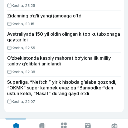
Kecha, 23:25
Zidanning o‘g‘li yangi jamoaga o‘tdi
Kecha, 23:15
Avstraliyada 150 yil oldin olingan kitob kutubxonaga
qaytarildi
Kecha, 22:55
O‘zbekistonda kasbiy mahorat bo‘yicha ilk milliy
tanlov g‘oliblari aniqlandi
Kecha, 22:38
Superliga. “Neftchi” yirik hisobda g‘alaba qozondi,
“OKMK” super kambek evaziga “Bunyodkor”dan
ustun keldi, “Nasaf” durang qayd etdi
Kecha, 22:07