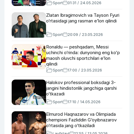
Sport
01:31 / 24.05.2026
Zlatan Ibragimovich va Tayson Fyuri
o‘rtasidagi jang rasman e’lon qilindi
Sport
20:09 / 23.05.2026
Ronaldu — peshqadam, Messi
uchinchi o‘rinda: dunyoning eng koʻp
maosh oluvchi sportchilari e’lon
qilindi
Sport
17:00 / 23.05.2026
Halokov professional boksdagi 3-
jangini hindistonlik jangchiga qarshi
o‘tkazadi
Sport
17:10 / 14.05.2026
Elmurod Haqnazarov va Olimpiada
chempioni Fazliddin G‘oyibnazarov
o‘rtasida jang o‘tkaziladi
Layfstayl
12:55 / 13.05.2026