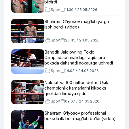
bildirdi
Sport
11:30 / 25.05.2026
Shahram Gʻiyosov magʻlubiyatga
izoh berdi (video)
Sport
20:45 / 24.05.2026
Bahodir Jalolovning Tokio
Olimpiadasi finalidagi raqibi prof
boksda dahshatli nokautga uchradi
Sport
14:03 / 24.05.2026
Nokaut va 100 million dollar: Usik
chempionlik kamarlarini kikboks
qirolidan himoya qildi
Sport
09:07 / 24.05.2026
Shahram G‘iyosov professional
boksda ilk bor mag‘lub bo‘ldi (video)