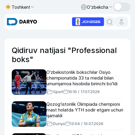
Toshkent
O‘zbekcha
Qidiruv natijasi "Professional
boks"
O‘zbekistonlik bokschilar Osiyo
chempionatida 33 ta medal bilan
umumjamoa hisobida birinchi bo‘ldi
Sport
10:10 / 17.07.2026
Qozog‘istonlik Olimpiada chempioni
mast holatda YTH sodir etgani uchun
qamaldi
Dunyo
13:04 / 10.07.2026