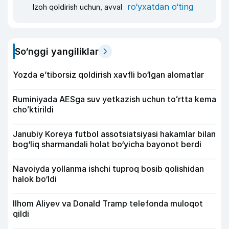
ro‘yxatdan o‘ting
Izoh qoldirish uchun, avval
So‘nggi yangiliklar
Yozda e’tiborsiz qoldirish xavfli bo‘lgan alomatlar
Ruminiyada AESga suv yetkazish uchun toʻrtta kema
choʻktirildi
Janubiy Koreya futbol assotsiatsiyasi hakamlar bilan
bog‘liq sharmandali holat bo‘yicha bayonot berdi
Navoiyda yollanma ishchi tuproq bosib qolishidan
halok bo‘ldi
Ilhom Aliyev va Donald Tramp telefonda muloqot
qildi