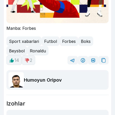
Manba: Forbes
Sport xabarlari
Futbol
Forbes
Boks
Beysbol
Ronaldu
14
2
Humoyun Oripov
Izohlar