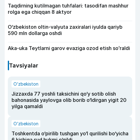
Taqdirning kutilmagan tuhfalari: tasodifan mashhur
rolga ega chiqqan 8 aktyor
O‘zbekiston oltin-valyuta zaxiralari iyulda qariyb
590 mln dollarga oshdi
Aka-uka Teytlarni garov evaziga ozod etish soʻraldi
Tavsiyalar
O‘zbekiston
Jizzaxda 77 yoshli taksichini qo‘y sotib olish
bahonasida yaylovga olib borib o‘ldirgan yigit 20
yilga qamaldi
O‘zbekiston
Toshkentda o‘pirilib tushgan yo‘l qurilishi bo‘yicha
6 kishiga sud hukmi o‘qildi