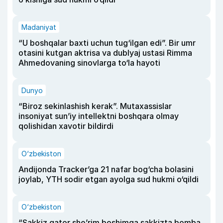
Madaniyat
“U boshqalar baxti uchun tug‘ilgan edi”. Bir umr
otasini kutgan aktrisa va dublyaj ustasi Rimma
Ahmedovaning sinovlarga to‘la hayoti
Dunyo
“Biroz sekinlashish kerak”. Mutaxassislar
insoniyat sun’iy intellektni boshqara olmay
qolishidan xavotir bildirdi
O‘zbekiston
Andijonda Tracker’ga 21 nafar bog‘cha bolasini
joylab, YTH sodir etgan ayolga sud hukmi o‘qildi
O‘zbekiston
“Sakkiz qator she’rim boshimga sakkizta bomba