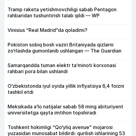
Tramp raketa yetishmovchiligi sabab Pentagon
rahbaridan tushuntirish talab qildi — WP
Vinisius “Real Madrid”da qoladimi?
Pokiston sobiq bosh vaziri Britaniyada qizlarni
zo‘rlashda gumonlanib ushlangan — The Guardian
Samarqandda tuman elektr ta’minoti korxonasi
rahbari pora bilan ushlandi
O‘zbekistonda iyul oyida yillik inflyatsiya 6,4 foizni
tashkil etdi
Meksikada a’lo natijalar sabab 58 ming abituriyent
universitetga qayta imtihon topshiradi
Toshkent hokimligi “Qo‘yliq avenue” mojarosi
yuzasidan munosabat bildirdi: qurilish ishlarining 53