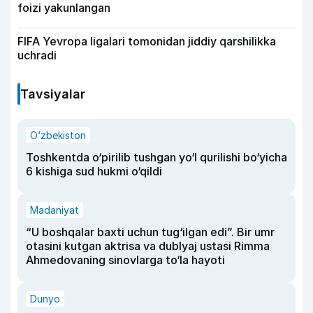
foizi yakunlangan
FIFA Yevropa ligalari tomonidan jiddiy qarshilikka
uchradi
Tavsiyalar
O‘zbekiston
Toshkentda o‘pirilib tushgan yo‘l qurilishi bo‘yicha
6 kishiga sud hukmi o‘qildi
Madaniyat
“U boshqalar baxti uchun tug‘ilgan edi”. Bir umr
otasini kutgan aktrisa va dublyaj ustasi Rimma
Ahmedovaning sinovlarga to‘la hayoti
Dunyo