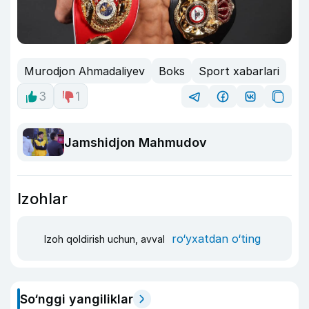
Murodjon Ahmadaliyev
Boks
Sport xabarlari
3
1
Jamshidjon Mahmudov
Izohlar
ro‘yxatdan o‘ting
Izoh qoldirish uchun, avval
So‘nggi yangiliklar