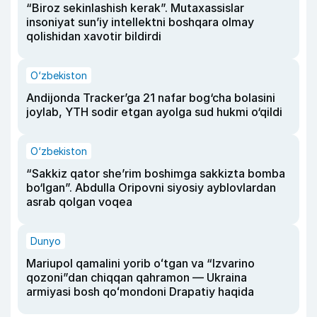
“Biroz sekinlashish kerak”. Mutaxassislar
insoniyat sun’iy intellektni boshqara olmay
qolishidan xavotir bildirdi
O‘zbekiston
Andijonda Tracker’ga 21 nafar bog‘cha bolasini
joylab, YTH sodir etgan ayolga sud hukmi o‘qildi
O‘zbekiston
“Sakkiz qator she’rim boshimga sakkizta bomba
bo‘lgan”. Abdulla Oripovni siyosiy ayblovlardan
asrab qolgan voqea
Dunyo
Mariupol qamalini yorib oʻtgan va “Izvarino
qozoni”dan chiqqan qahramon — Ukraina
armiyasi bosh qoʻmondoni Drapatiy haqida