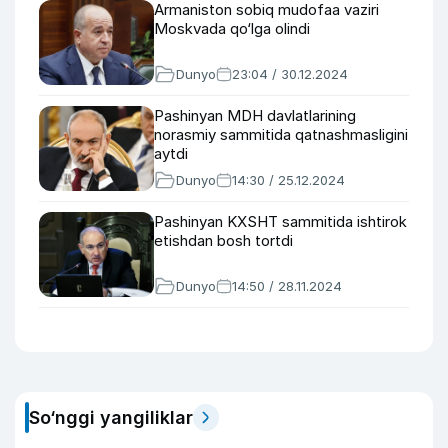
Armaniston sobiq mudofaa vaziri
Moskvada qo‘lga olindi
Dunyo
23:04 / 30.12.2024
Pashinyan MDH davlatlarining
norasmiy sammitida qatnashmasligini
aytdi
Dunyo
14:30 / 25.12.2024
Pashinyan KXSHT sammitida ishtirok
etishdan bosh tortdi
Dunyo
14:50 / 28.11.2024
So‘nggi yangiliklar