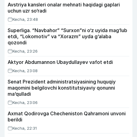
Avstriya kansleri onalar mehnati haqidagi gaplari
uchun uzr so‘radi
Kecha, 23:48
Superliga. “Navbahor” “Surxon”ni o‘z uyida mag‘lub
etdi, “Lokomotiv” va “Xorazm” uyda g‘alaba
qozondi
Kecha, 23:26
Aktyor Abdu­mannon Ubaydullayev vafot etdi
Kecha, 23:08
Senat Prezident administratsiyasining huquqiy
maqomini belgilovchi konstitutsiyaviy qonunni
ma’qulladi
Kecha, 23:06
Axmat Qodirovga Checheniston Qahramoni unvoni
berildi
Kecha, 22:31