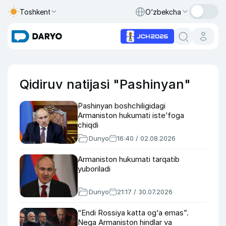
Toshkent
O‘zbekcha
Qidiruv natijasi "Pashinyan"
Pashinyan boshchiligidagi
Armaniston hukumati iste’foga
chiqdi
Dunyo
16:40 / 02.08.2026
Armaniston hukumati tarqatib
yuboriladi
Dunyo
21:17 / 30.07.2026
“Endi Rossiya katta og‘a emas”.
Nega Armaniston hindlar va