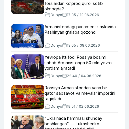
forslardan ko‘proq qurol sotib
olmoqda?
Dunyo
17:35 / 12.06.2026
Armanistondagi parlament saylovida
Pashinyan g‘alaba qozondi
Dunyo
13:05 / 08.06.2026
Yevropa Ittifoqi Rossiya bosimi
sabab Armanistonga 50 mln yevro
yordam ajratadi
Dunyo
22:40 / 04.06.2026
Rossiya Armanistondan yana bir
qator sabzavot va mevalar importini
taqiqladi
Dunyo
19:51 / 02.06.2026
“Ukrainada hammasi shunday
boshlangan” — Lukashenko