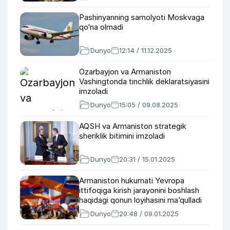
Pashinyanning samolyoti Moskvaga
qo‘na olmadi
Dunyo
12:14 / 11.12.2025
Ozarbayjon va Armaniston
Vashingtonda tinchlik deklaratsiyasini
imzoladi
Dunyo
15:05 / 09.08.2025
AQSH va Armaniston strategik
sheriklik bitimini imzoladi
Dunyo
20:31 / 15.01.2025
Armaniston hukumati Yevropa
ittifoqiga kirish jarayonini boshlash
haqidagi qonun loyihasini ma’qulladi
Dunyo
20:48 / 09.01.2025