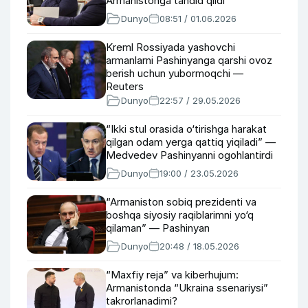
Armanistonga tahdid qildi
Dunyo
08:51 / 01.06.2026
Kreml Rossiyada yashovchi
armanlarni Pashinyanga qarshi ovoz
berish uchun yubormoqchi —
Reuters
Dunyo
22:57 / 29.05.2026
“Ikki stul orasida o‘tirishga harakat
qilgan odam yerga qattiq yiqiladi” —
Medvedev Pashinyanni ogohlantirdi
Dunyo
19:00 / 23.05.2026
“Armaniston sobiq prezidenti va
boshqa siyosiy raqiblarimni yo‘q
qilaman” — Pashinyan
Dunyo
20:48 / 18.05.2026
“Maxfiy reja” va kiberhujum:
Armanistonda “Ukraina ssenariysi”
takrorlanadimi?