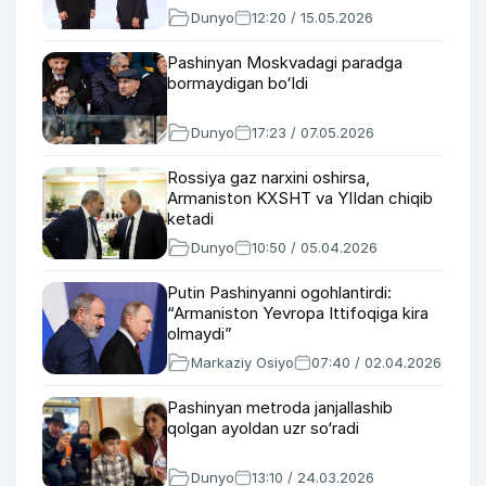
Dunyo
12:20 / 15.05.2026
Pashinyan Moskvadagi paradga
bormaydigan boʻldi
Dunyo
17:23 / 07.05.2026
Rossiya gaz narxini oshirsa,
Armaniston KXSHT va YIIdan chiqib
ketadi
Dunyo
10:50 / 05.04.2026
Putin Pashinyanni ogohlantirdi:
“Armaniston Yevropa Ittifoqiga kira
olmaydi”
Markaziy Osiyo
07:40 / 02.04.2026
Pashinyan metroda janjallashib
qolgan ayoldan uzr so‘radi
Dunyo
13:10 / 24.03.2026