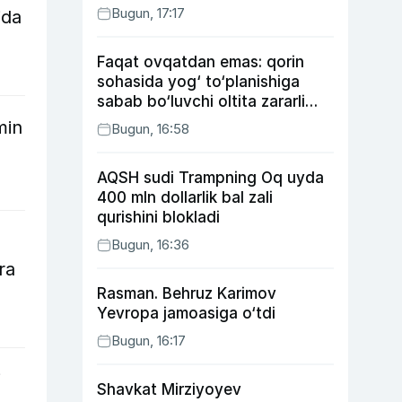
Bugun, 17:17
ida
Faqat ovqatdan emas: qorin
sohasida yog‘ to‘planishiga
sabab bo‘luvchi oltita zararli
odat
min
Bugun, 16:58
AQSH sudi Trampning Oq uyda
400 mln dollarlik bal zali
qurishini blokladi
Bugun, 16:36
ra
Rasman. Behruz Karimov
Yevropa jamoasiga o‘tdi
Bugun, 16:17
i
Shavkat Mirziyoyev