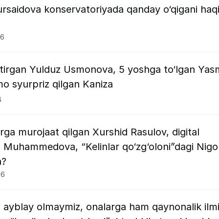
saidova konservatoriyada qanday o‘qigani haq
26
artirgan Yulduz Usmonova, 5 yoshga to‘lgan Yas
mo syurpriz qilgan Kaniza
6
rga murojaat qilgan Xurshid Rasulov, digital
 Muhammedova, “Kelinlar qo‘zg‘oloni”dagi Nigo
a?
26
i ayblay olmaymiz, onalarga ham qaynonalik ilm