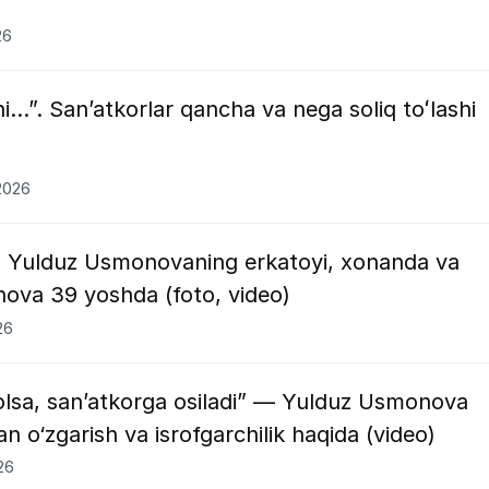
26
i…”. Sanʼatkorlar qancha va nega soliq toʻlashi
2026
, Yulduz Usmonovaning erkatoyi, xonanda va
nova 39 yoshda (foto, video)
26
qolsa, san’atkorga osiladi” — Yulduz Usmonova
an o‘zgarish va isrofgarchilik haqida (video)
26