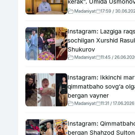
kerak”. Umida Usmonova 
Madaniyat
17:59 / 30.06.20
Instagram: Lazgiga raqs
sochilgan Xurshid Rasul
Shukurov
Madaniyat
11:45 / 26.06.20
Instagram: Ikkinchi mar
qimmatbaho sovg‘a olga
bergan vayner
Madaniyat
11:31 / 17.06.2026
Instagram: Qimmatbaho
bergan Shahzod Sultono