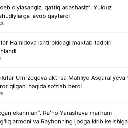
deb o‘ylasangiz, qattiq adashasiz”. Yulduz
udiylarga javob qaytardi
026
ufar Hamidova ishtirokidagi maktab tadbiri
hlandi
6
Nilufar Umrzoqova aktrisa Mahliyo Asqaraliyevan
ror qilgani haqida so‘zlab berdi
26
yozgan ekanman”. Ra’no Yarasheva marhum
liq armoni va Rayhonning ijodga kirib kelishiga