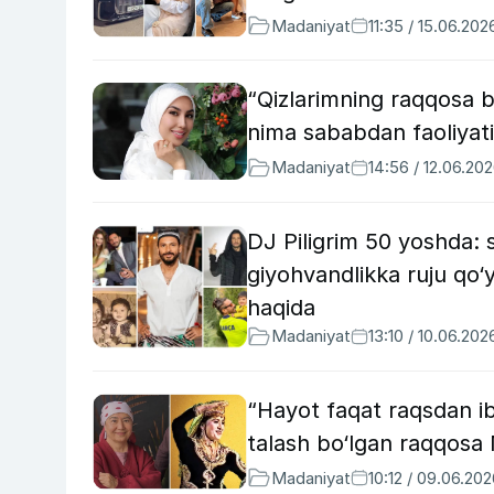
Madaniyat
11:35 / 15.06.202
“Qizlarimning raqqosa 
nima sababdan faoliyatin
Madaniyat
14:56 / 12.06.20
DJ Piligrim 50 yoshda:
giyohvandlikka ruju qo
haqida
Madaniyat
13:10 / 10.06.202
“Hayot faqat raqsdan ib
talash bo‘lgan raqqosa
Madaniyat
10:12 / 09.06.20