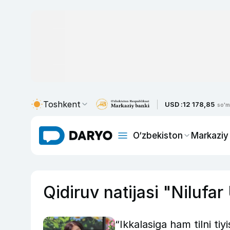
Toshkent
USD :
12 178,85
so'm
O‘zbekiston
Markaziy
Qidiruv natijasi "Niluf
“Ikkalasiga ham tilni tiy