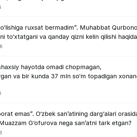
6
bo‘lishiga ruxsat bermadim”. Muhabbat Qurbon
i to‘xtatgani va qanday qizni kelin qilishi haqida
26
 shaxsiy hayotda omadi chopmagan,
‘ygan va bir kunda 37 mln so‘m topadigan xona
6
orat emas”. O‘zbek san’atining darg‘alari orasid
 Muazzam G‘ofurova nega san’atni tark etgan?
26