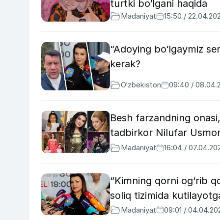
turtki bo‘lgani haqida
Madaniyat
15:50 / 22.04.20
“Adoying bo‘lgaymiz sen
kerak?
O‘zbekiston
09:40 / 08.04.
Besh farzandning onasi
tadbirkor Nilufar Usmo
Madaniyat
16:04 / 07.04.20
“Kimning qorni og‘rib 
soliq tizimida kutilayotg
Madaniyat
09:01 / 04.04.20