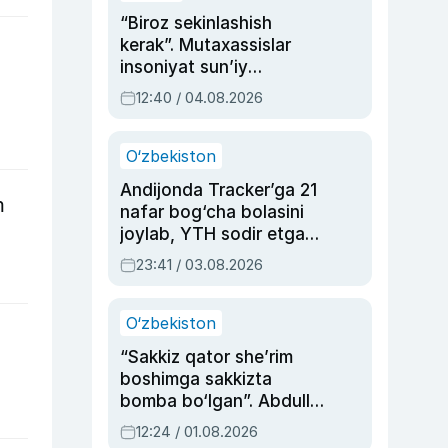
“Biroz sekinlashish
kerak”. Mutaxassislar
insoniyat sun’iy
intellektni boshqara
12:40 / 04.08.2026
olmay qolishidan xavotir
bildirdi
O‘zbekiston
Andijonda Tracker’ga 21
m
nafar bog‘cha bolasini
joylab, YTH sodir etgan
ayolga sud hukmi o‘qildi
23:41 / 03.08.2026
O‘zbekiston
“Sakkiz qator she’rim
boshimga sakkizta
bomba bo‘lgan”. Abdulla
Oripovni siyosiy
12:24 / 01.08.2026
ayblovlardan asrab