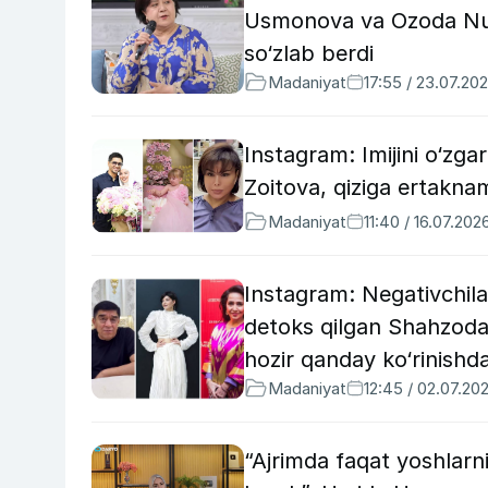
Usmonova va Ozoda Nur
so‘zlab berdi
Madaniyat
17:55 / 23.07.20
Instagram: Imijini o‘zg
Zoitova, qiziga ertakna
Madaniyat
11:40 / 16.07.202
Instagram: Negativchila
detoks qilgan Shahzoda
hozir qanday ko‘rinishd
Madaniyat
12:45 / 02.07.20
“Ajrimda faqat yoshlarn