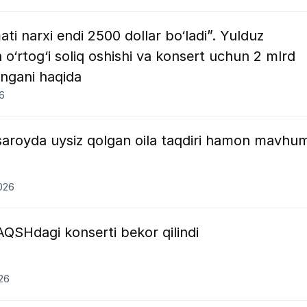
ati narxi endi 2500 dollar bo‘ladi”. Yulduz
‘rtog‘i soliq oshishi va konsert uchun 2 mlrd
angani haqida
26
aroyda uysiz qolgan oila taqdiri hamon mavhu
2026
SHdagi konserti bekor qilindi
26