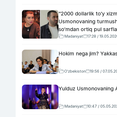
“2000 dollarlik to‘y xizm
Usmonovaning turmush o
so‘mdan ortiq pul sarfl
Madaniyat
17:28 / 19.05.20
Hokim nega jim? Yakkas
O‘zbekiston
19:56 / 07.05.
Yulduz Usmonovaning AQ
Madaniyat
10:47 / 05.05.20