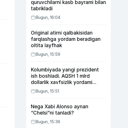
quruvchilarni kasb bayrami bilan
tabrikladi
Bugun, 16:04
Original atirni qalbakisidan
farqlashga yordam beradigan
oltita layfhak
Bugun, 15:59
Kolumbiyada yangi prezident
ish boshladi. AQSH 1 mlrd
dollarlik xavfsizlik yordami
bermoqchi
Bugun, 15:51
Nega Xabi Alonso aynan
“Chelsi”ni tanladi?
Bugun, 15:36