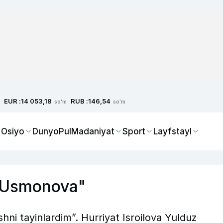
EUR :
RUB :
14 053,18
146,54
so'm
so'm
 Osiyo
Dunyo
Pul
Madaniyat
Sport
Layfstayl
ar Usmonova"
ishni tayinlardim”. Hurriyat Isroilova Yulduz