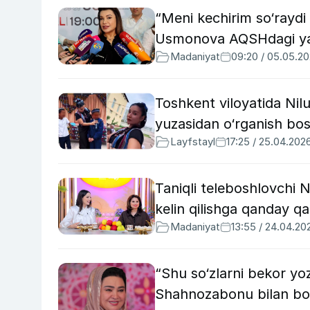
“Meni kechirim so‘raydi 
Usmonova AQSHdagi yah
Madaniyat
09:20 / 05.05.2
Toshkent viloyatida Nil
yuzasidan o‘rganish bos
Layfstayl
17:25 / 25.04.202
Taniqli teleboshlovchi 
kelin qilishga qanday qa
Madaniyat
13:55 / 24.04.20
“Shu so‘zlarni bekor 
Shahnozabonu bilan bog‘