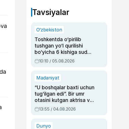
Tavsiyalar
ova
O‘zbekiston
Toshkentda o‘pirilib
tushgan yo‘l qurilishi
bo‘yicha 6 kishiga sud
hukmi o‘qildi
10:10 / 05.08.2026
nda
Madaniyat
“U boshqalar baxti uchun
tug‘ilgan edi”. Bir umr
otasini kutgan aktrisa va
a
dublyaj ustasi Rimma
13:55 / 04.08.2026
Ahmedovaning
sinovlarga to‘la hayoti
Dunyo