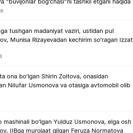
“buvijonlar bog‘chasi”ni tashkil etgani haqida
26
ga tushgan madaniyat vaziri, ustidan pul
ov, Munisa Rizayevadan kechirim so‘ragan Izzat
26
ta ona bo‘lgan Shirin Zoitova, onasidan
n Nilufar Usmonova va otasiga avtomobil olib
 mashinali bo‘lgan Yulduz Usmonova, elga osh
v, IIBga murojaat qilgan Feruza Normatova