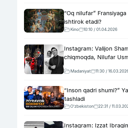
“Oq nilufar” Fransiyaga
ishtirok etadi?
Kino
10:10 / 01.04.2026
Instagram: Valijon Sha
chiqmoqda, Nilufar Usm
Madaniyat
11:30 / 16.03.202
“Inson qadri shumi?” Ya
tashladi
O‘zbekiston
22:31 / 11.03.20
Instagram: Izzat Ibragi