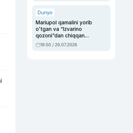
qolgan voqea
Dunyo
Mariupol qamalini yorib
oʻtgan va “Izvarino
qozoni”dan chiqqan
qahramon — Ukraina
19:50 / 29.07.2026
armiyasi bosh
qoʻmondoni Drapatiy
haqida
i