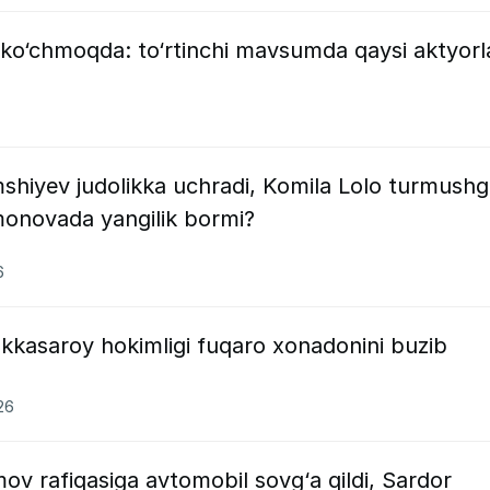
 ko‘chmoqda: to‘rtinchi mavsumda qaysi aktyorl
mshiyev judolikka uchradi, Komila Lolo turmush
onovada yangilik bormi?
6
kkasaroy hokimligi fuqaro xonadonini buzib
26
mov rafiqasiga avtomobil sovg‘a qildi, Sardor