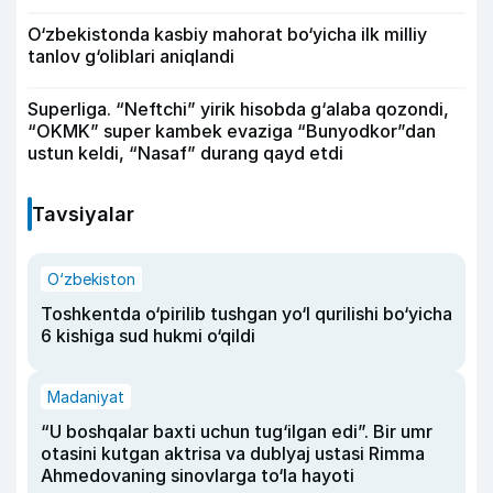
O‘zbekistonda kasbiy mahorat bo‘yicha ilk milliy
tanlov g‘oliblari aniqlandi
Superliga. “Neftchi” yirik hisobda g‘alaba qozondi,
“OKMK” super kambek evaziga “Bunyodkor”dan
ustun keldi, “Nasaf” durang qayd etdi
Tavsiyalar
O‘zbekiston
Toshkentda o‘pirilib tushgan yo‘l qurilishi bo‘yicha
6 kishiga sud hukmi o‘qildi
Madaniyat
“U boshqalar baxti uchun tug‘ilgan edi”. Bir umr
otasini kutgan aktrisa va dublyaj ustasi Rimma
Ahmedovaning sinovlarga to‘la hayoti