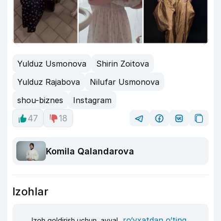
Yulduz Usmonova
Shirin Zoitova
Yulduz Rajabova
Nilufar Usmonova
shou-biznes
Instagram
47
18
Komila Qalandarova
Izohlar
ro‘yxatdan o‘ting
Izoh qoldirish uchun, avval