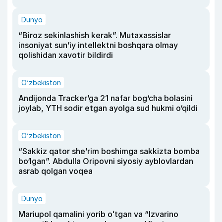
Dunyo
“Biroz sekinlashish kerak”. Mutaxassislar
insoniyat sun’iy intellektni boshqara olmay
qolishidan xavotir bildirdi
O‘zbekiston
Andijonda Tracker’ga 21 nafar bog‘cha bolasini
joylab, YTH sodir etgan ayolga sud hukmi o‘qildi
O‘zbekiston
“Sakkiz qator she’rim boshimga sakkizta bomba
bo‘lgan”. Abdulla Oripovni siyosiy ayblovlardan
asrab qolgan voqea
Dunyo
Mariupol qamalini yorib oʻtgan va “Izvarino