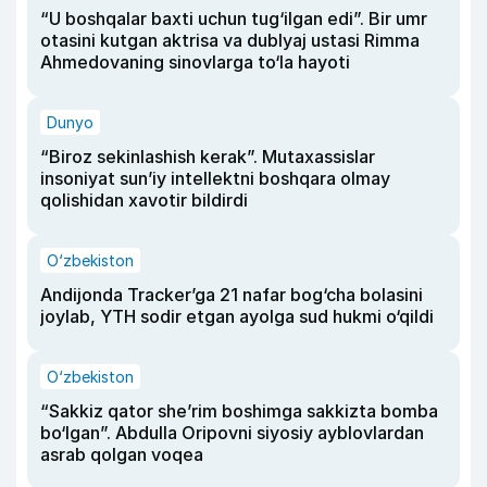
“U boshqalar baxti uchun tug‘ilgan edi”. Bir umr
otasini kutgan aktrisa va dublyaj ustasi Rimma
Ahmedovaning sinovlarga to‘la hayoti
Dunyo
“Biroz sekinlashish kerak”. Mutaxassislar
insoniyat sun’iy intellektni boshqara olmay
qolishidan xavotir bildirdi
O‘zbekiston
Andijonda Tracker’ga 21 nafar bog‘cha bolasini
joylab, YTH sodir etgan ayolga sud hukmi o‘qildi
O‘zbekiston
“Sakkiz qator she’rim boshimga sakkizta bomba
bo‘lgan”. Abdulla Oripovni siyosiy ayblovlardan
asrab qolgan voqea