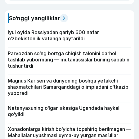
So‘nggi yangiliklar
Iyul oyida Rossiyadan qariyb 600 nafar
o‘zbekistonlik vatanga qaytarildi
Parvozdan so‘ng bortga chiqish talonini darhol
tashlab yubormang — mutaxassislar buning sababini
tushuntirdi
Magnus Karlsen va dunyoning boshqa yetakchi
shaxmatchilari Samarqanddagi olimpiadani o‘tkazib
yuboradi
Netanyaxuning o‘lgan akasiga Ugandada haykal
qo‘yildi
Xonadonlarga kirish bo‘yicha topshiriq berilmagan —
Mahallalar uyushmasi uyma-uy yurgan mas’ullar