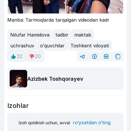
Manba: Tarmoqlarda tarqalgan videodan kadr
Nilufar Hamidova
tadbir
maktab
uchrashuv
oʻquvchilar
Toshkent viloyati
32
20
Azizbek Toshqorayev
Izohlar
ro‘yxatdan o‘ting
Izoh qoldirish uchun, avval