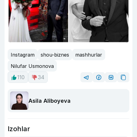
Instagram
shou-biznes
mashhurlar
Nilufar Usmonova
110
34
Asila Aliboyeva
Izohlar