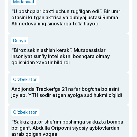
Madaniyat
“U boshqalar baxti uchun tug‘ilgan edi”. Bir umr
otasini kutgan aktrisa va dublyaj ustasi Rimma
Ahmedovaning sinovlarga to‘la hayoti
Dunyo
“Biroz sekinlashish kerak”. Mutaxassislar
insoniyat sun’iy intellektni boshqara olmay
qolishidan xavotir bildirdi
O‘zbekiston
Andijonda Tracker’ga 21 nafar bog‘cha bolasini
joylab, YTH sodir etgan ayolga sud hukmi o‘qildi
O‘zbekiston
“Sakkiz qator she’rim boshimga sakkizta bomba
bo‘lgan”. Abdulla Oripovni siyosiy ayblovlardan
asrab qolgan voqea