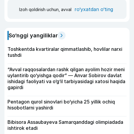
ro‘yxatdan o‘ting
Izoh qoldirish uchun, avval
So‘nggi yangiliklar
Toshkentda kvartiralar qimmatlashib, hovlilar narxi
tushdi
“Avval raqqosalardan rashk qilgan ayolim hozir meni
uylantirib qo‘yishga qodir” — Anvar Sobirov davlat
ishidagi faoliyati va o‘g‘il tarbiyasidagi xatosi haqida
gapirdi
Pentagon qurol sinovlari bo‘yicha 25 yillik ochiq
hisobotlarni yashirdi
Bibisora Assaubayeva Samarqanddagi olimpiadada
ishtirok etadi