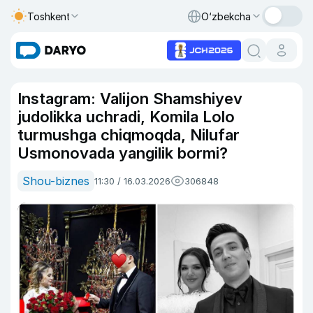
Toshkent
O‘zbekcha
Instagram: Valijon Shamshiyev
judolikka uchradi, Komila Lolo
turmushga chiqmoqda, Nilufar
Usmonovada yangilik bormi?
Shou-biznes
11:30 / 16.03.2026
306848