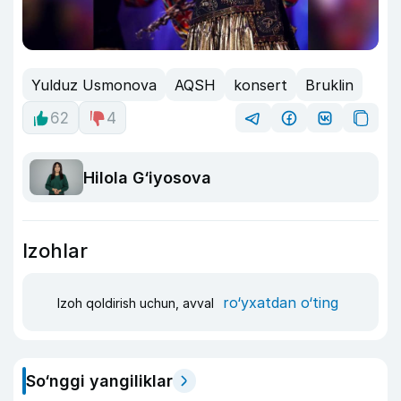
Yulduz Usmonova
AQSH
konsert
Bruklin
62
4
Hilola G‘iyosova
Izohlar
ro‘yxatdan o‘ting
Izoh qoldirish uchun, avval
So‘nggi yangiliklar