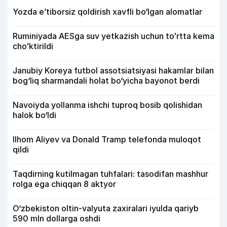
Yozda e’tiborsiz qoldirish xavfli bo‘lgan alomatlar
Ruminiyada AESga suv yetkazish uchun toʻrtta kema
choʻktirildi
Janubiy Koreya futbol assotsiatsiyasi hakamlar bilan
bog‘liq sharmandali holat bo‘yicha bayonot berdi
Navoiyda yollanma ishchi tuproq bosib qolishidan
halok bo‘ldi
Ilhom Aliyev va Donald Tramp telefonda muloqot
qildi
Taqdirning kutilmagan tuhfalari: tasodifan mashhur
rolga ega chiqqan 8 aktyor
O‘zbekiston oltin-valyuta zaxiralari iyulda qariyb
590 mln dollarga oshdi