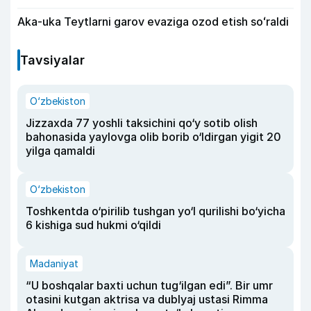
Aka-uka Teytlarni garov evaziga ozod etish soʻraldi
Tavsiyalar
O‘zbekiston
Jizzaxda 77 yoshli taksichini qo‘y sotib olish
bahonasida yaylovga olib borib o‘ldirgan yigit 20
yilga qamaldi
O‘zbekiston
Toshkentda o‘pirilib tushgan yo‘l qurilishi bo‘yicha
6 kishiga sud hukmi o‘qildi
Madaniyat
“U boshqalar baxti uchun tug‘ilgan edi”. Bir umr
otasini kutgan aktrisa va dublyaj ustasi Rimma