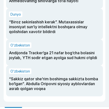
Ahmedovaning sinovlarga to‘la hayoti
Dunyo
“Biroz sekinlashish kerak”. Mutaxassislar
insoniyat sun’iy intellektni boshqara olmay
qolishidan xavotir bildirdi
O‘zbekiston
Andijonda Tracker’ga 21 nafar bog‘cha bolasini
joylab, YTH sodir etgan ayolga sud hukmi o‘qildi
O‘zbekiston
“Sakkiz qator she’rim boshimga sakkizta bomba
bo‘lgan”. Abdulla Oripovni siyosiy ayblovlardan
asrab qolgan voqea