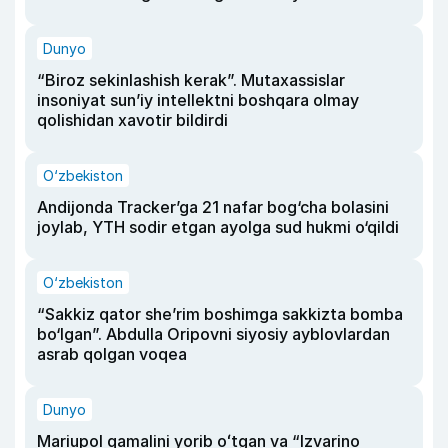
Dunyo
“Biroz sekinlashish kerak”. Mutaxassislar
insoniyat sun’iy intellektni boshqara olmay
qolishidan xavotir bildirdi
O‘zbekiston
Andijonda Tracker’ga 21 nafar bog‘cha bolasini
joylab, YTH sodir etgan ayolga sud hukmi o‘qildi
O‘zbekiston
“Sakkiz qator she’rim boshimga sakkizta bomba
bo‘lgan”. Abdulla Oripovni siyosiy ayblovlardan
asrab qolgan voqea
Dunyo
Mariupol qamalini yorib oʻtgan va “Izvarino