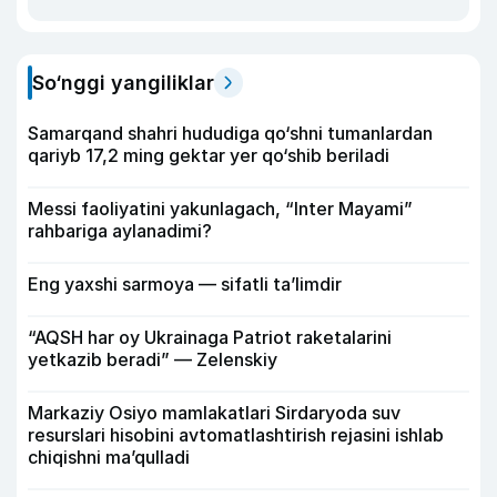
So‘nggi yangiliklar
Samarqand shahri hududiga qo‘shni tumanlardan
qariyb 17,2 ming gektar yer qo‘shib beriladi
Messi faoliyatini yakunlagach, “Inter Mayami”
rahbariga aylanadimi?
Eng yaxshi sarmoya — sifatli ta’limdir
“AQSH har oy Ukrainaga Patriot raketalarini
yetkazib beradi” — Zelenskiy
Markaziy Osiyo mamlakatlari Sirdaryoda suv
resurslari hisobini avtomatlashtirish rejasini ishlab
chiqishni ma’qulladi