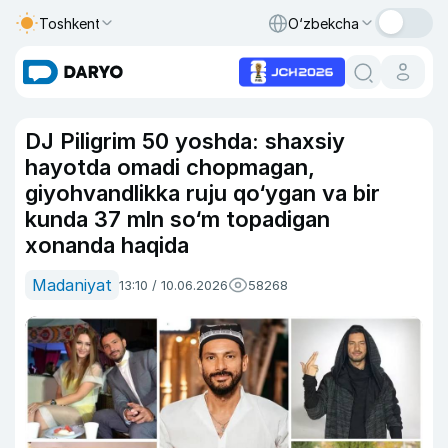
Toshkent
O‘zbekcha
DJ Piligrim 50 yoshda: shaxsiy
hayotda omadi chopmagan,
giyohvandlikka ruju qo‘ygan va bir
kunda 37 mln so‘m topadigan
xonanda haqida
Madaniyat
13:10 / 10.06.2026
58268