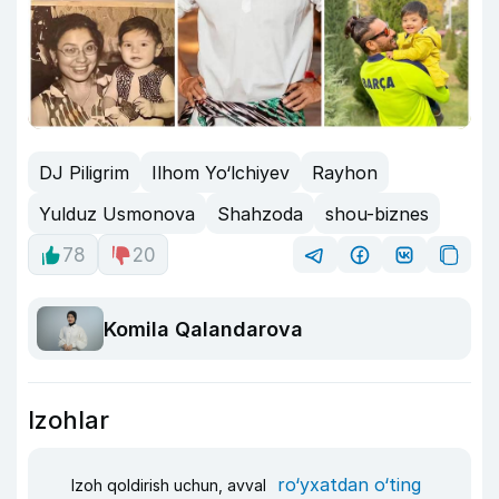
DJ Piligrim
Ilhom Yo‘lchiyev
Rayhon
Yulduz Usmonova
Shahzoda
shou-biznes
78
20
Komila Qalandarova
Izohlar
ro‘yxatdan o‘ting
Izoh qoldirish uchun, avval