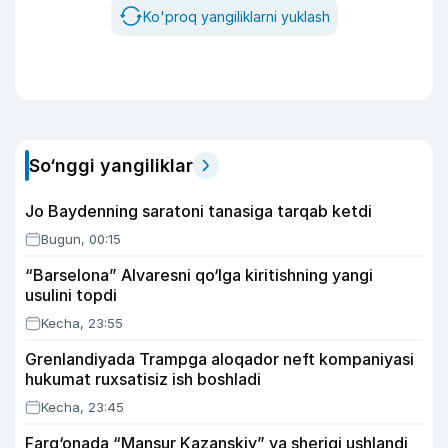
Ko'proq yangiliklarni yuklash
So‘nggi yangiliklar
Jo Baydenning saratoni tanasiga tarqab ketdi
Bugun, 00:15
“Barselona” Alvaresni qo‘lga kiritishning yangi
usulini topdi
Kecha, 23:55
Grenlandiyada Trampga aloqador neft kompaniyasi
hukumat ruxsatisiz ish boshladi
Kecha, 23:45
Farg‘onada “Mansur Kazanskiy” va sherigi ushlandi