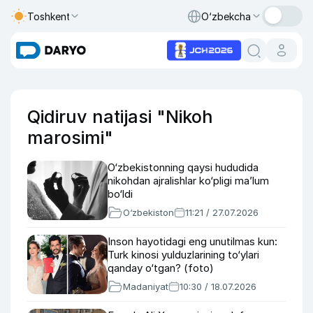
Toshkent
O‘zbekcha
Qidiruv natijasi "Nikoh
marosimi"
O‘zbekistonning qaysi hududida
nikohdan ajralishlar ko‘pligi ma’lum
bo‘ldi
O‘zbekiston
11:21 / 27.07.2026
Inson hayotidagi eng unutilmas kun:
Turk kinosi yulduzlarining to‘ylari
qanday o‘tgan? (foto)
Madaniyat
10:30 / 18.07.2026