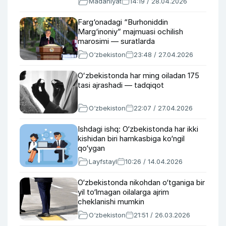
Madaniyat
14:19 / 28.04.2026
Farg‘onadagi “Burhoniddin
Marg‘inoniy” majmuasi ochilish
marosimi — suratlarda
O‘zbekiston
23:48 / 27.04.2026
Oʻzbekistonda har ming oiladan 175
tasi ajrashadi — tadqiqot
O‘zbekiston
22:07 / 27.04.2026
Ishdagi ishq: O‘zbekistonda har ikki
kishidan biri hamkasbiga ko‘ngil
qo‘ygan
Layfstayl
10:26 / 14.04.2026
O‘zbekistonda nikohdan o‘tganiga bir
yil to‘lmagan oilalarga ajrim
cheklanishi mumkin
O‘zbekiston
21:51 / 26.03.2026