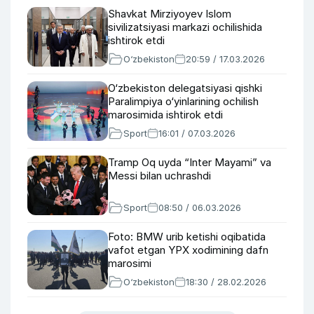
Shavkat Mirziyoyev Islom
sivilizatsiyasi markazi ochilishida
ishtirok etdi
O‘zbekiston
20:59 / 17.03.2026
O‘zbekiston delegatsiyasi qishki
Paralimpiya o‘yinlarining ochilish
marosimida ishtirok etdi
Sport
16:01 / 07.03.2026
Tramp Oq uyda “Inter Mayami” va
Messi bilan uchrashdi
Sport
08:50 / 06.03.2026
Foto: BMW urib ketishi oqibatida
vafot etgan YPX xodimining dafn
marosimi
O‘zbekiston
18:30 / 28.02.2026