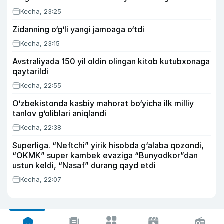
Kecha, 23:25
Zidanning o‘g‘li yangi jamoaga o‘tdi
Kecha, 23:15
Avstraliyada 150 yil oldin olingan kitob kutubxonaga
qaytarildi
Kecha, 22:55
O‘zbekistonda kasbiy mahorat bo‘yicha ilk milliy
tanlov g‘oliblari aniqlandi
Kecha, 22:38
Superliga. “Neftchi” yirik hisobda g‘alaba qozondi,
“OKMK” super kambek evaziga “Bunyodkor”dan
ustun keldi, “Nasaf” durang qayd etdi
Kecha, 22:07