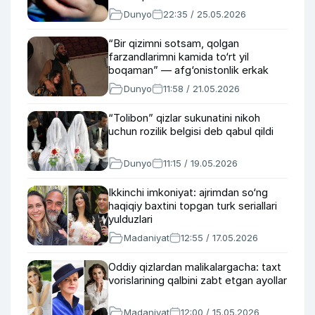
Dunyo
22:35 / 25.05.2026
“Bir qizimni sotsam, qolgan
farzandlarimni kamida to‘rt yil
boqaman” — afg‘onistonlik erkak
Dunyo
11:58 / 21.05.2026
“Tolibon” qizlar sukunatini nikoh
uchun rozilik belgisi deb qabul qildi
Dunyo
11:15 / 19.05.2026
Ikkinchi imkoniyat: ajrimdan so‘ng
haqiqiy baxtini topgan turk seriallari
yulduzlari
Madaniyat
12:55 / 17.05.2026
Oddiy qizlardan malikalargacha: taxt
vorislarining qalbini zabt etgan ayollar
Madaniyat
12:00 / 15.05.2026