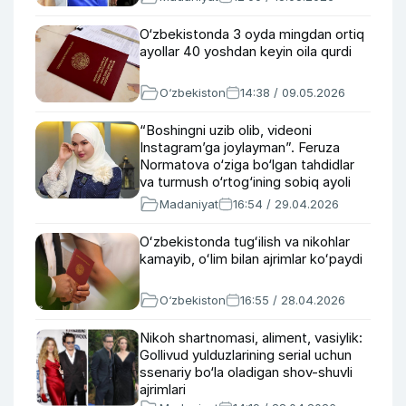
O‘zbekistonda 3 oyda mingdan ortiq
ayollar 40 yoshdan keyin oila qurdi
O‘zbekiston
14:38 / 09.05.2026
“Boshingni uzib olib, videoni
Instagram’ga joylayman”. Feruza
Normatova o‘ziga bo‘lgan tahdidlar
va turmush o‘rtog‘ining sobiq ayoli
qilgan tuhmatlar haqida
Madaniyat
16:54 / 29.04.2026
Oʻzbekistonda tugʻilish va nikohlar
kamayib, oʻlim bilan ajrimlar koʻpaydi
O‘zbekiston
16:55 / 28.04.2026
Nikoh shartnomasi, aliment, vasiylik:
Gollivud yulduzlarining serial uchun
ssenariy bo‘la oladigan shov-shuvli
ajrimlari