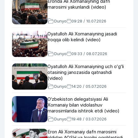
Eronda Ali Xomanaiyning dafn
marosimi yakunlandi (video)
Dunyo
09:28 / 10.07.2026
Oyatulloh Ali Xomanaiyning jasadi
Iroqqa olib kelindi (video)
Dunyo
09:33 / 08.07.2026
Oyatulloh Ali Xomanaiyning uch oʻgʻli
otasining janozasida qatnashdi
(video)
Dunyo
14:20 / 05.07.2026
O‘zbekiston delegatsiyasi Ali
Xomanaiy bilan vidolashuv
marosimlarida ishtirok etdi (video)
Dunyo
19:48 / 03.07.2026
Eron Ali Xomanaiy dafn marosimi
oldidan AQSH va Isroilni ogohlantirdi