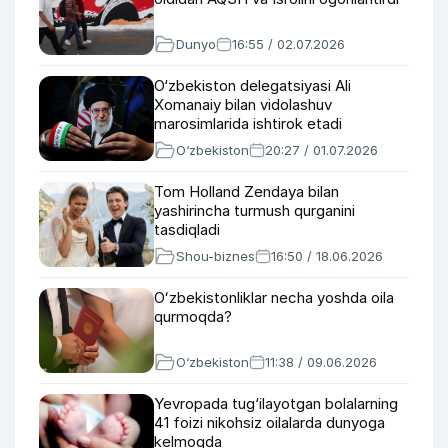
Dunyo
16:55 / 02.07.2026
O‘zbekiston delegatsiyasi Ali
Xomanaiy bilan vidolashuv
marosimlarida ishtirok etadi
O‘zbekiston
20:27 / 01.07.2026
Tom Holland Zendaya bilan
yashirincha turmush qurganini
tasdiqladi
Shou-biznes
16:50 / 18.06.2026
Oʻzbekistonliklar necha yoshda oila
qurmoqda?
O‘zbekiston
11:38 / 09.06.2026
Yevropada tug‘ilayotgan bolalarning
41 foizi nikohsiz oilalarda dunyoga
kelmoqda