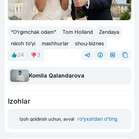
“O‘rgimchak odam”
Tom Holland
Zendaya
nikoh to‘yi
mashhurlar
shou-biznes
24
3
Komila Qalandarova
Izohlar
ro‘yxatdan o‘ting
Izoh qoldirish uchun, avval