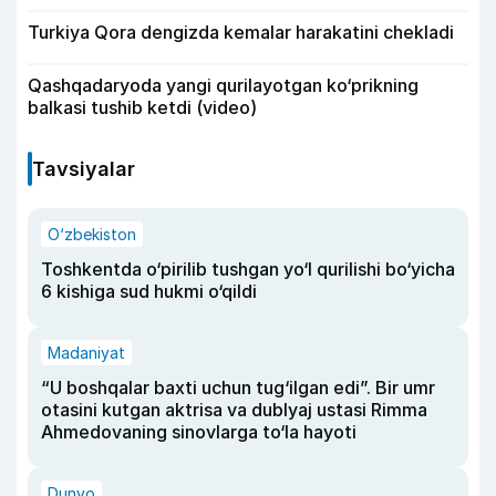
Turkiya Qora dengizda kemalar harakatini chekladi
Qashqadaryoda yangi qurilayotgan ko‘prikning
balkasi tushib ketdi (video)
Tavsiyalar
O‘zbekiston
Toshkentda o‘pirilib tushgan yo‘l qurilishi bo‘yicha
6 kishiga sud hukmi o‘qildi
Madaniyat
“U boshqalar baxti uchun tug‘ilgan edi”. Bir umr
otasini kutgan aktrisa va dublyaj ustasi Rimma
Ahmedovaning sinovlarga to‘la hayoti
Dunyo