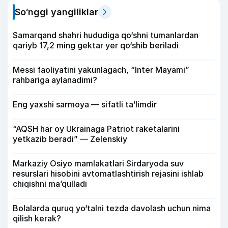
So‘nggi yangiliklar
Samarqand shahri hududiga qo‘shni tumanlardan
qariyb 17,2 ming gektar yer qo‘shib beriladi
Messi faoliyatini yakunlagach, “Inter Mayami”
rahbariga aylanadimi?
Eng yaxshi sarmoya — sifatli ta’limdir
“AQSH har oy Ukrainaga Patriot raketalarini
yetkazib beradi” — Zelenskiy
Markaziy Osiyo mamlakatlari Sirdaryoda suv
resurslari hisobini avtomatlashtirish rejasini ishlab
chiqishni ma’qulladi
Bolalarda quruq yo‘talni tezda davolash uchun nima
qilish kerak?