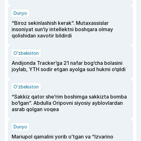
Dunyo
“Biroz sekinlashish kerak”. Mutaxassislar
insoniyat sun’iy intellektni boshqara olmay
qolishidan xavotir bildirdi
O‘zbekiston
Andijonda Tracker’ga 21 nafar bog‘cha bolasini
joylab, YTH sodir etgan ayolga sud hukmi o‘qildi
O‘zbekiston
“Sakkiz qator she’rim boshimga sakkizta bomba
bo‘lgan”. Abdulla Oripovni siyosiy ayblovlardan
asrab qolgan voqea
Dunyo
Mariupol qamalini yorib oʻtgan va “Izvarino