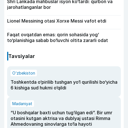
Shri Lankada mahbuslar isyon ko‘tardi: qurbon va
jarohatlanganlar bor
Lionel Messining otasi Xorxe Messi vafot etdi
Faqat ovqatdan emas: qorin sohasida yog‘
to‘planishiga sabab bo‘luvchi oltita zararli odat
Tavsiyalar
O‘zbekiston
Toshkentda o‘pirilib tushgan yo‘l qurilishi bo‘yicha
6 kishiga sud hukmi o‘qildi
Madaniyat
“U boshqalar baxti uchun tug‘ilgan edi”. Bir umr
otasini kutgan aktrisa va dublyaj ustasi Rimma
Ahmedovaning sinovlarga to‘la hayoti