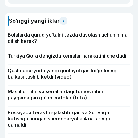
So‘nggi yangiliklar
Bolalarda quruq yo‘talni tezda davolash uchun nima
qilish kerak?
Turkiya Qora dengizda kemalar harakatini chekladi
Qashqadaryoda yangi qurilayotgan ko‘prikning
balkasi tushib ketdi (video)
Mashhur film va seriallardagi tomoshabin
payqamagan qo‘pol xatolar (foto)
Rossiyada terakt rejalashtirgan va Suriyaga
ketishga uringan surxondaryolik 4 nafar yigit
qamaldi