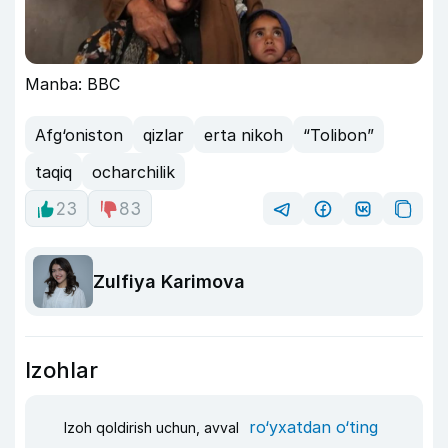
Manba: BBC
Afg‘oniston
qizlar
erta nikoh
“Tolibon”
taqiq
ocharchilik
23
83
Zulfiya Karimova
Izohlar
ro‘yxatdan o‘ting
Izoh qoldirish uchun, avval