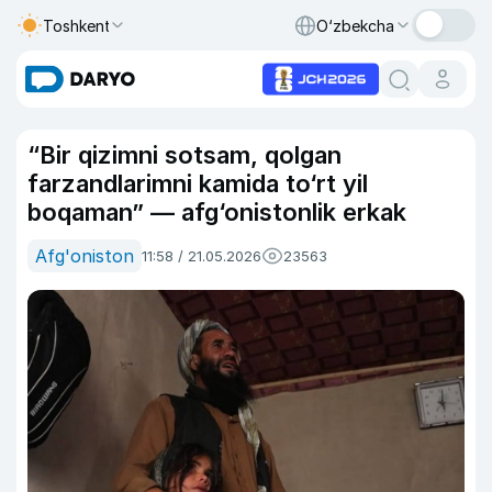
Toshkent
O‘zbekcha
“Bir qizimni sotsam, qolgan
farzandlarimni kamida to‘rt yil
boqaman” — afg‘onistonlik erkak
Afg'oniston
11:58 / 21.05.2026
23563