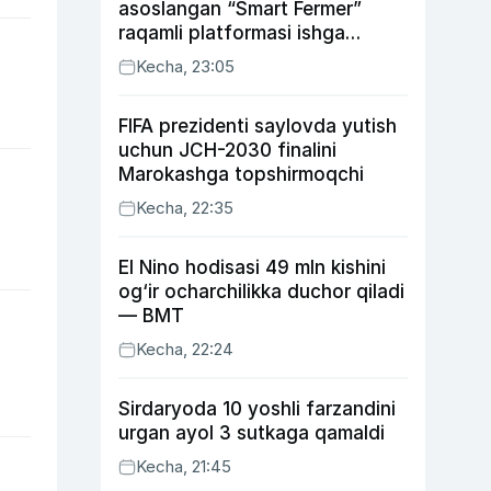
asoslangan “Smart Fermer”
raqamli platformasi ishga
tushiriladi
Kecha, 23:05
FIFA prezidenti saylovda yutish
uchun JCH-2030 finalini
Marokashga topshirmoqchi
Kecha, 22:35
El Nino hodisasi 49 mln kishini
og‘ir ocharchilikka duchor qiladi
— BMT
Kecha, 22:24
Sirdaryoda 10 yoshli farzandini
urgan ayol 3 sutkaga qamaldi
Kecha, 21:45