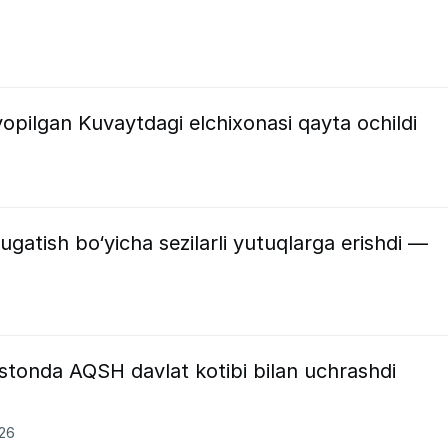
pilgan Kuvaytdagi elchixonasi qayta ochildi
gatish bo‘yicha sezilarli yutuqlarga erishdi —
stonda AQSH davlat kotibi bilan uchrashdi
026