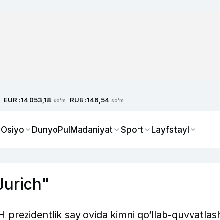
EUR :
RUB :
14 053,18
146,54
so'm
so'm
 Osiyo
Dunyo
Pul
Madaniyat
Sport
Layfstayl
Jurich"
rezidentlik saylovida kimni qo‘llab-quvvatlash