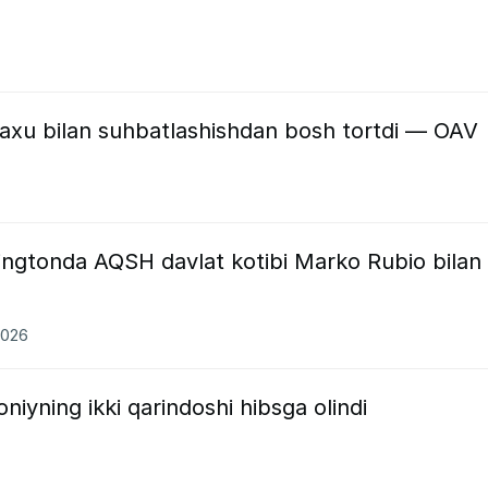
yaxu bilan suhbatlashishdan bosh tortdi — OAV
ingtonda AQSH davlat kotibi Marko Rubio bilan
2026
yning ikki qarindoshi hibsga olindi