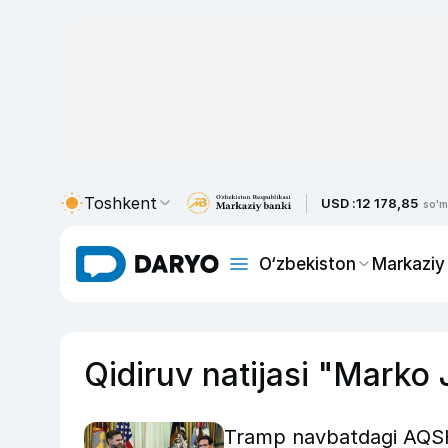
Toshkent
USD :
12 178,85
so'm
O‘zbekiston
Markaziy
Qidiruv natijasi "Marko 
Tramp navbatdagi AQSH p