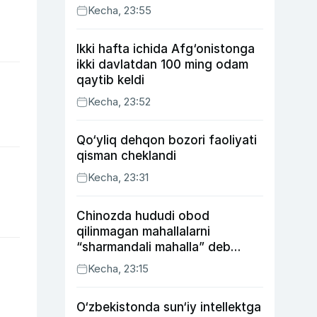
Kecha, 23:55
Ikki hafta ichida Afg‘onistonga
ikki davlatdan 100 ming odam
qaytib keldi
Kecha, 23:52
Qo‘yliq dehqon bozori faoliyati
qisman cheklandi
Kecha, 23:31
Chinozda hududi obod
qilinmagan mahallalarni
“sharmandali mahalla” deb
belgilash boshlandi
Kecha, 23:15
O‘zbekistonda sun‘iy intellektga