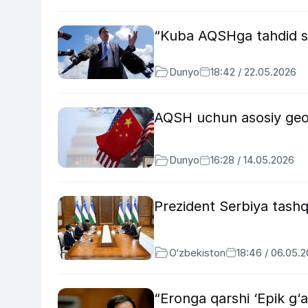
“Kuba AQSHga tahdid s
Dunyo
18:42 / 22.05.2026
AQSH uchun asosiy geos
Dunyo
16:28 / 14.05.2026
Prezident Serbiya tashqi 
O‘zbekiston
18:46 / 06.05.
“Eronga qarshi ‘Epik g‘