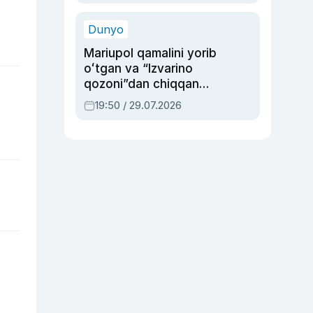
b
qolgan voqea
Dunyo
Mariupol qamalini yorib
oʻtgan va “Izvarino
qozoni”dan chiqqan
qahramon — Ukraina
19:50 / 29.07.2026
armiyasi bosh
qoʻmondoni Drapatiy
haqida