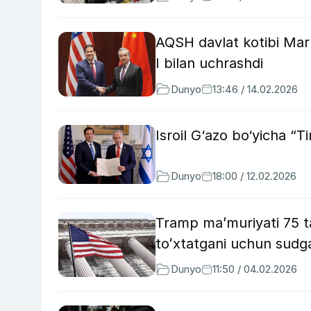
AQSH davlat kotibi Mar
I bilan uchrashdi
Dunyo
13:46 / 14.02.2026
Isroil G‘azo bo‘yicha “T
Dunyo
18:00 / 12.02.2026
Tramp ma’muriyati 75 ta
toʻxtatgani uchun sudga
Dunyo
11:50 / 04.02.2026