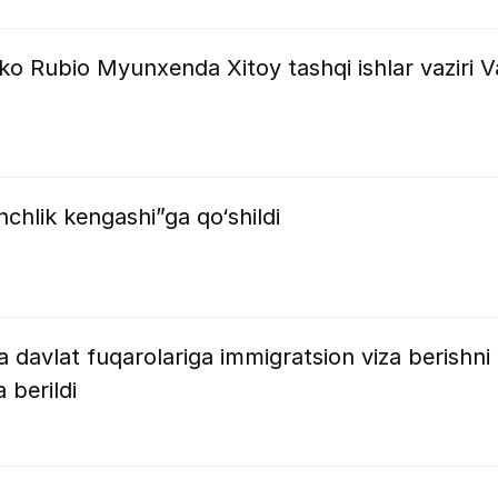
ko Rubio Myunxenda Xitoy tashqi ishlar vaziri 
inchlik kengashi”ga qo‘shildi
 davlat fuqarolariga immigratsion viza berishni
 berildi