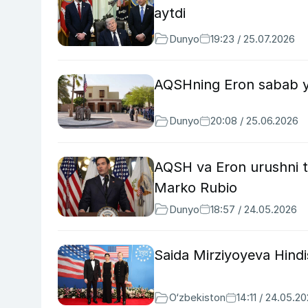
aytdi
Dunyo
19:23 / 25.07.2026
AQSHning Eron sabab yo
Dunyo
20:08 / 25.06.2026
AQSH va Eron urushni tu
Marko Rubio
Dunyo
18:57 / 24.05.2026
Saida Mirziyoyeva Hindi
O‘zbekiston
14:11 / 24.05.2