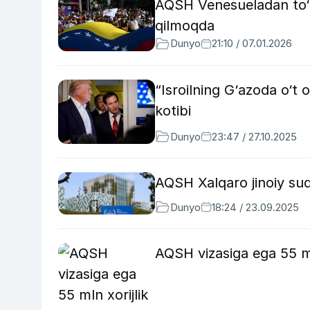
AQSH Venesueladan to‘rt
qilmoqda
Dunyo
21:10 / 07.01.2026
“Isroilning G‘azoda o‘t
kotibi
Dunyo
23:47 / 27.10.2025
AQSH Xalqaro jinoiy su
Dunyo
18:24 / 23.09.2025
AQSH vizasiga ega 55 mln