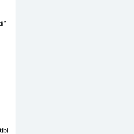
di”
tibi