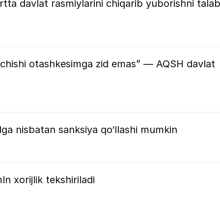
ta davlat rasmiylarini chiqarib yuborishni tala
 ochishi otashkesimga zid emas” — AQSH davlat
dga nisbatan sanksiya qo‘llashi mumkin
 xorijlik tekshiriladi