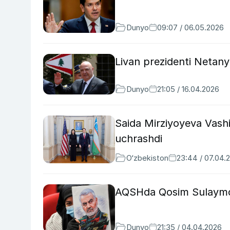
Dunyo
09:07 / 06.05.2026
Livan prezidenti Netan
Dunyo
21:05 / 16.04.2026
Saida Mirziyoyeva Vash
uchrashdi
O‘zbekiston
23:44 / 07.04.
AQSHda Qosim Sulaymoni
Dunyo
21:35 / 04.04.2026