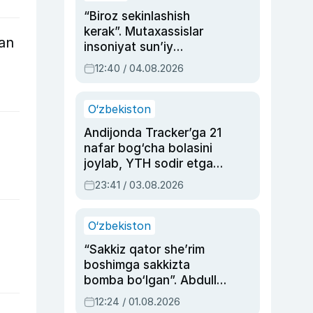
“Biroz sekinlashish
kerak”. Mutaxassislar
Van
insoniyat sun’iy
intellektni boshqara
12:40 / 04.08.2026
olmay qolishidan xavotir
bildirdi
O‘zbekiston
Andijonda Tracker’ga 21
nafar bog‘cha bolasini
joylab, YTH sodir etgan
ayolga sud hukmi o‘qildi
23:41 / 03.08.2026
O‘zbekiston
“Sakkiz qator she’rim
boshimga sakkizta
bomba bo‘lgan”. Abdulla
Oripovni siyosiy
12:24 / 01.08.2026
ayblovlardan asrab