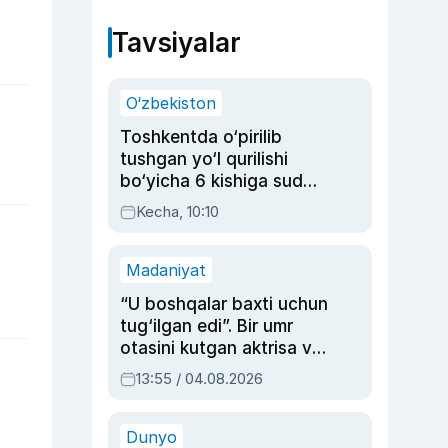
Tavsiyalar
O‘zbekiston
Toshkentda o‘pirilib
tushgan yo‘l qurilishi
bo‘yicha 6 kishiga sud
hukmi o‘qildi
Kecha, 10:10
Madaniyat
“U boshqalar baxti uchun
tug‘ilgan edi”. Bir umr
otasini kutgan aktrisa va
dublyaj ustasi Rimma
13:55 / 04.08.2026
Ahmedovaning
sinovlarga to‘la hayoti
Dunyo