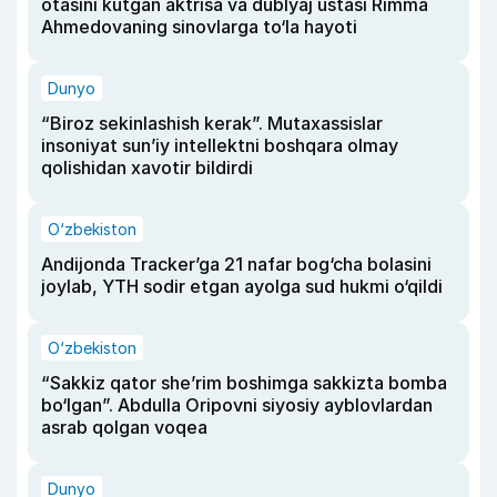
otasini kutgan aktrisa va dublyaj ustasi Rimma
Ahmedovaning sinovlarga to‘la hayoti
Dunyo
“Biroz sekinlashish kerak”. Mutaxassislar
insoniyat sun’iy intellektni boshqara olmay
qolishidan xavotir bildirdi
O‘zbekiston
Andijonda Tracker’ga 21 nafar bog‘cha bolasini
joylab, YTH sodir etgan ayolga sud hukmi o‘qildi
O‘zbekiston
“Sakkiz qator she’rim boshimga sakkizta bomba
bo‘lgan”. Abdulla Oripovni siyosiy ayblovlardan
asrab qolgan voqea
Dunyo