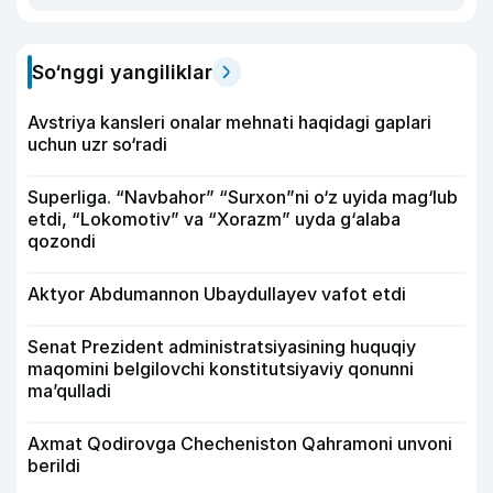
So‘nggi yangiliklar
Avstriya kansleri onalar mehnati haqidagi gaplari
uchun uzr so‘radi
Superliga. “Navbahor” “Surxon”ni o‘z uyida mag‘lub
etdi, “Lokomotiv” va “Xorazm” uyda g‘alaba
qozondi
Aktyor Abdu­mannon Ubaydullayev vafot etdi
Senat Prezident administratsiyasining huquqiy
maqomini belgilovchi konstitutsiyaviy qonunni
ma’qulladi
Axmat Qodirovga Checheniston Qahramoni unvoni
berildi