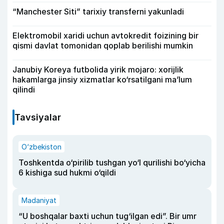
“Manchester Siti” tarixiy transferni yakunladi
Elektromobil xaridi uchun avtokredit foizining bir
qismi davlat tomonidan qoplab berilishi mumkin
Janubiy Koreya futbolida yirik mojaro: xorijlik
hakamlarga jinsiy xizmatlar ko‘rsatilgani ma’lum
qilindi
Tavsiyalar
O‘zbekiston
Toshkentda o‘pirilib tushgan yo‘l qurilishi bo‘yicha
6 kishiga sud hukmi o‘qildi
Madaniyat
“U boshqalar baxti uchun tug‘ilgan edi”. Bir umr