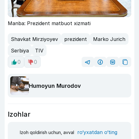
Manba: Prezident matbuot xizmati
Shavkat Mirziyoyev
prezident
Marko Jurich
Serbiya
TIV
0
0
Humoyun Murodov
Izohlar
ro‘yxatdan o‘ting
Izoh qoldirish uchun, avval