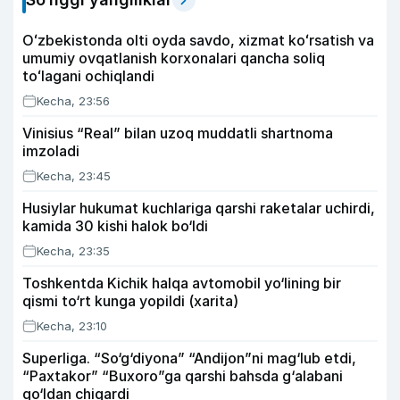
Oʻzbekistonda olti oyda savdo, xizmat koʻrsatish va
umumiy ovqatlanish korxonalari qancha soliq
toʻlagani ochiqlandi
Kecha, 23:56
Vinisius “Real” bilan uzoq muddatli shartnoma
imzoladi
Kecha, 23:45
Husiylar hukumat kuchlariga qarshi raketalar uchirdi,
kamida 30 kishi halok bo‘ldi
Kecha, 23:35
Toshkentda Kichik halqa avtomobil yo‘lining bir
qismi to‘rt kunga yopildi (xarita)
Kecha, 23:10
Superliga. “So‘g‘diyona” “Andijon”ni mag‘lub etdi,
“Paxtakor” “Buxoro”ga qarshi bahsda g‘alabani
qo‘ldan chiqardi