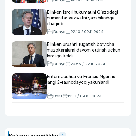
Blinken Isroil hukumatini G‘azodagi
gumanitar vaziyatni yaxshilashga
chaqirdi
Dunyo
22:10 / 02.11.2024
Blinken urushni tugatish bo‘yicha
muzokaralarni davom ettirish uchun
Isroilga keldi
Dunyo
20:55 / 22.10.2024
Entoni Joshua va Frensis Ngannu
jangi 2-raunddayoq yakunlandi
Boks
12:51 / 09.03.2024
So‘nggi yangiliklar