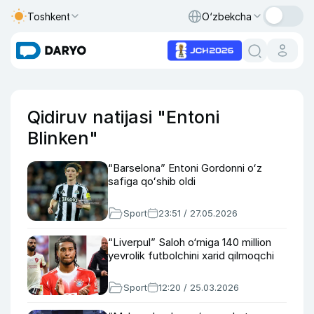
Toshkent
O‘zbekcha
Qidiruv natijasi "Entoni
Blinken"
“Barselona” Entoni Gordonni oʻz
safiga qoʻshib oldi
Sport
23:51 / 27.05.2026
“Liverpul” Saloh o‘rniga 140 million
yevrolik futbolchini xarid qilmoqchi
Sport
12:20 / 25.03.2026