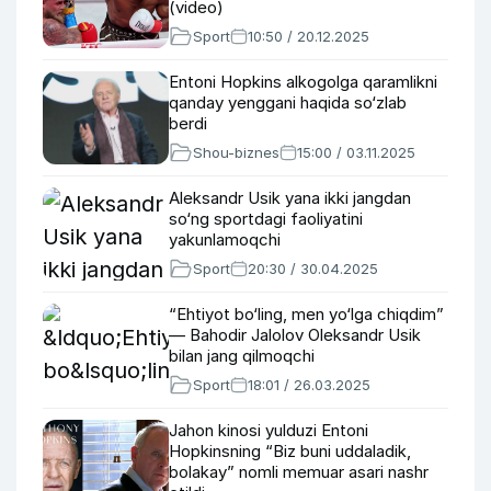
(video)
Sport
10:50 / 20.12.2025
Entoni Hopkins alkogolga qaramlikni
qanday yenggani haqida so‘zlab
berdi
Shou-biznes
15:00 / 03.11.2025
Aleksandr Usik yana ikki jangdan
so‘ng sportdagi faoliyatini
yakunlamoqchi
Sport
20:30 / 30.04.2025
“Ehtiyot bo‘ling, men yo‘lga chiqdim”
— Bahodir Jalolov Oleksandr Usik
bilan jang qilmoqchi
Sport
18:01 / 26.03.2025
Jahon kinosi yulduzi Entoni
Hopkinsning “Biz buni uddaladik,
bolakay” nomli memuar asari nashr