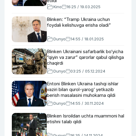
etildi
Kino
16:25 / 19.03.2025
Blinken: “Tramp Ukraina uchun
foydali kelishuvga erisha oladi”
Dunyo
14:55 / 18.01.2025
Blinken Ukrainani safarbarlik bo‘yicha
“qiyin va zarur” qarorlar qabul qilishga
chaqirdi
Dunyo
03:25 / 05.12.2024
Entoni Blinken Ukraina tashqi ishlar
vaziri bilan qurol-yarog‘ yetkazib
berish masalasini muhokama qildi
Dunyo
14:55 / 30.11.2024
Blinken Isroildan uchta muammoni hal
etishni talab qildi
Dunyo
16:35 / 14.11.2024