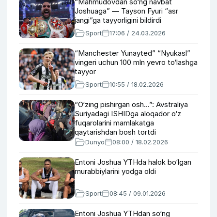
“Mahmudovdan so‘ng navbat
Joshuaga” — Tayson Fyuri “asr
jangi”ga tayyorligini bildirdi
Sport
17:06 / 24.03.2026
“Manchester Yunayted” “Nyukasl”
vingeri uchun 100 mln yevro to‘lashga
tayyor
Sport
10:55 / 18.02.2026
“O‘zing pishirgan osh...”: Avstraliya
Suriyadagi ISHIDga aloqador o‘z
fuqarolarini mamlakatga
qaytarishdan bosh tortdi
Dunyo
08:00 / 18.02.2026
Entoni Joshua YTHda halok bo‘lgan
murabbiylarini yodga oldi
Sport
08:45 / 09.01.2026
Entoni Joshua YTHdan so‘ng