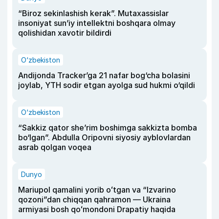
“Biroz sekinlashish kerak”. Mutaxassislar
insoniyat sun’iy intellektni boshqara olmay
qolishidan xavotir bildirdi
O‘zbekiston
Andijonda Tracker’ga 21 nafar bog‘cha bolasini
joylab, YTH sodir etgan ayolga sud hukmi o‘qildi
O‘zbekiston
“Sakkiz qator she’rim boshimga sakkizta bomba
bo‘lgan”. Abdulla Oripovni siyosiy ayblovlardan
asrab qolgan voqea
Dunyo
Mariupol qamalini yorib oʻtgan va “Izvarino
qozoni”dan chiqqan qahramon — Ukraina
armiyasi bosh qoʻmondoni Drapatiy haqida