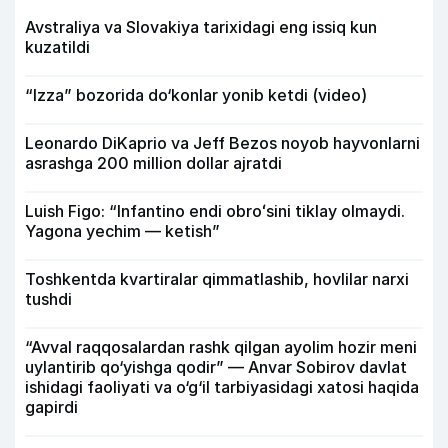
Avstraliya va Slovakiya tarixidagi eng issiq kun
kuzatildi
“Izza” bozorida do‘konlar yonib ketdi (video)
Leonardo DiKaprio va Jeff Bezos noyob hayvonlarni
asrashga 200 million dollar ajratdi
Luish Figo: “Infantino endi obroʻsini tiklay olmaydi.
Yagona yechim — ketish”
Toshkentda kvartiralar qimmatlashib, hovlilar narxi
tushdi
“Avval raqqosalardan rashk qilgan ayolim hozir meni
uylantirib qo‘yishga qodir” — Anvar Sobirov davlat
ishidagi faoliyati va o‘g‘il tarbiyasidagi xatosi haqida
gapirdi