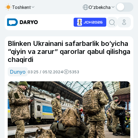
Toshkent
O‘zbekcha
Blinken Ukrainani safarbarlik bo‘yicha
“qiyin va zarur” qarorlar qabul qilishga
chaqirdi
Dunyo
03:25 / 05.12.2024
5353