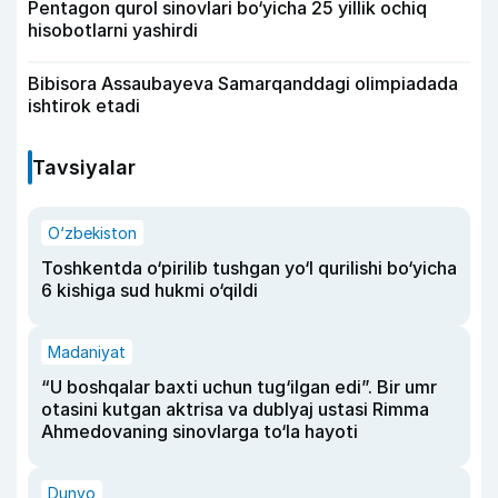
Pentagon qurol sinovlari bo‘yicha 25 yillik ochiq
hisobotlarni yashirdi
Bibisora Assaubayeva Samarqanddagi olimpiadada
ishtirok etadi
Tavsiyalar
O‘zbekiston
Toshkentda o‘pirilib tushgan yo‘l qurilishi bo‘yicha
6 kishiga sud hukmi o‘qildi
Madaniyat
“U boshqalar baxti uchun tug‘ilgan edi”. Bir umr
otasini kutgan aktrisa va dublyaj ustasi Rimma
Ahmedovaning sinovlarga to‘la hayoti
Dunyo