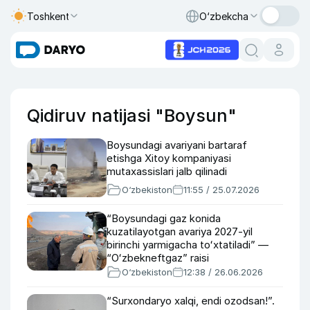
Toshkent
O‘zbekcha
Qidiruv natijasi "Boysun"
Boysundagi avariyani bartaraf
etishga Xitoy kompaniyasi
mutaxassislari jalb qilinadi
O‘zbekiston
11:55 / 25.07.2026
“Boysundagi gaz konida
kuzatilayotgan avariya 2027-yil
birinchi yarmigacha toʻxtatiladi” —
“Oʻzbekneftgaz” raisi
O‘zbekiston
12:38 / 26.06.2026
“Surxondaryo xalqi, endi ozodsan!”.