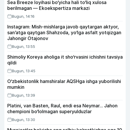
Sea Breeze loyihasi bo‘yicha hali to‘liq xulosa
berilmagan — Ekoekspertiza markazi
Bugun, 14:16
Instagram: Mish-mishlarga javob qaytargan aktyor,
san’atga qaytgan Shahzoda, yo‘lga asfalt yotqizgan
Jahongir Otajonov
Bugun, 13:55
Shimoliy Koreya aholiga it sho‘rvasini ichishni tavsiya
qildi
Bugun, 13:45
O‘zbekistonlik hamshiralar AQSHga ishga yuborilishi
mumkin
Bugun, 13:39
Platini, van Basten, Raul, endi esa Neymar... Jahon
chempioni bo‘lolmagan superyulduzlar
Bugun, 13:30