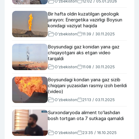
O‘zbekiston
12:02 / 05.01.2026
Bir hafta oldin kuzatilgan geologik
jarayon: Energetika vazirligi Boysun
konidagi vaziyat haqida
O‘zbekiston
11:39 / 30.11.2025
Boysundagi gaz konidan yana gaz
chiqayotgani aks etgan video
tarqaldi
O‘zbekiston
11:08 / 30.11.2025
Boysundagi kondan yana gaz sizib
chiqqani yuzasidan rasmiy izoh berildi
(video)
O‘zbekiston
21:13 / 03.11.2025
Surxondaryoda aliment toʻlashdan
bosh tortgan ota 7 sutkaga qamaldi
O‘zbekiston
23:35 / 16.10.2025