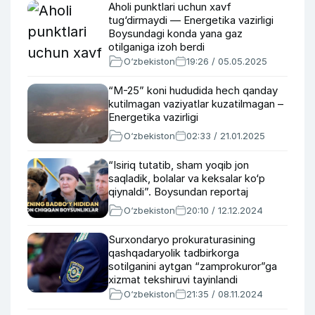
Aholi punktlari uchun xavf
tug‘dirmaydi — Energetika vazirligi
Boysundagi konda yana gaz
otilganiga izoh berdi
O‘zbekiston
19:26 / 05.05.2025
“M-25” koni hududida hech qanday
kutilmagan vaziyatlar kuzatilmagan –
Energetika vazirligi
O‘zbekiston
02:33 / 21.01.2025
“Isiriq tutatib, sham yoqib jon
saqladik, bolalar va keksalar ko‘p
qiynaldi”. Boysundan reportaj
O‘zbekiston
20:10 / 12.12.2024
Surxondaryo prokuraturasining
qashqadaryolik tadbirkorga
sotilganini aytgan “zamprokuror”ga
xizmat tekshiruvi tayinlandi
O‘zbekiston
21:35 / 08.11.2024