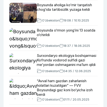
Boysunda aholiga koʻmir tarqatish
chogʻida tartibsizlik yuzaga keldi
O‘zbekiston
19:08 / 10.10.2025
Boysunda o‘rmon yong‘ini 13 soatda
o‘chirildi
O‘zbekiston
18:37 / 18.06.2025
Surxondaryo ekologiya boshqarmasi
Kofrunda vodorod sulfidi gazi
meʼyordan oshmaganini maʼlum qildi
O‘zbekiston
04:35 / 12.06.2025
“Avval ham gazdan zaharlanish
holatlari kuzatilgan” — FVV
Boysundagi gaz koni bo‘yicha izoh
berdi
O‘zbekiston
01:11 / 20.05.2025