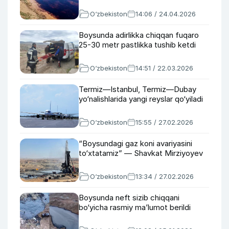
O‘zbekiston
14:06 / 24.04.2026
Boysunda adirlikka chiqqan fuqaro
25-30 metr pastlikka tushib ketdi
O‘zbekiston
14:51 / 22.03.2026
Termiz—Istanbul, Termiz—Dubay
yo‘nalishlarida yangi reyslar qo‘yiladi
O‘zbekiston
15:55 / 27.02.2026
“Boysundagi gaz koni avariyasini
to‘xtatamiz” — Shavkat Mirziyoyev
O‘zbekiston
13:34 / 27.02.2026
Boysunda neft sizib chiqqani
bo‘yicha rasmiy ma’lumot berildi