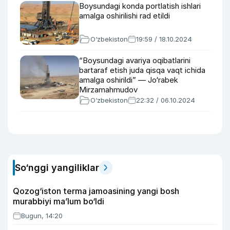
Boysundagi konda portlatish ishlari
amalga oshirilishi rad etildi
O‘zbekiston
19:59 / 18.10.2024
“Boysundagi avariya oqibatlarini
bartaraf etish juda qisqa vaqt ichida
amalga oshirildi” — Jo‘rabek
Mirzamahmudov
O‘zbekiston
22:32 / 06.10.2024
So‘nggi yangiliklar
Qozog‘iston terma jamoasining yangi bosh
murabbiyi ma’lum bo‘ldi
Bugun, 14:20