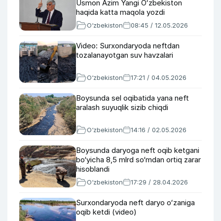
Usmon Azim Yangi Oʻzbekiston
haqida katta maqola yozdi
O‘zbekiston
08:45 / 12.05.2026
Video: Surxondaryoda neftdan
tozalanayotgan suv havzalari
O‘zbekiston
17:21 / 04.05.2026
Boysunda sel oqibatida yana neft
aralash suyuqlik sizib chiqdi
O‘zbekiston
14:16 / 02.05.2026
Boysunda daryoga neft oqib ketgani
bo‘yicha 8,5 mlrd so‘mdan ortiq zarar
hisoblandi
O‘zbekiston
17:29 / 28.04.2026
Surxondaryoda neft daryo oʻzaniga
oqib ketdi (video)