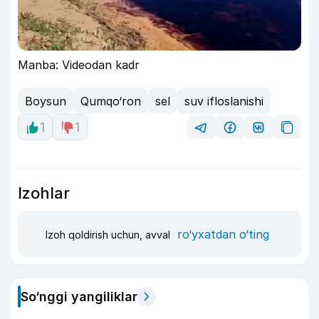
Manba: Videodan kadr
Boysun
Qumqo‘ron
sel
suv ifloslanishi
1
1
Izohlar
ro‘yxatdan o‘ting
Izoh qoldirish uchun, avval
So‘nggi yangiliklar