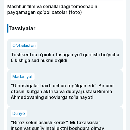
Mashhur film va seriallardagi tomoshabin
payqamagan qo‘pol xatolar (foto)
Tavsiyalar
O‘zbekiston
Toshkentda o‘pirilib tushgan yo‘l qurilishi bo‘yicha
6 kishiga sud hukmi o‘qildi
Madaniyat
“U boshqalar baxti uchun tug‘ilgan edi”. Bir umr
otasini kutgan aktrisa va dublyaj ustasi Rimma
Ahmedovaning sinovlarga to‘la hayoti
Dunyo
“Biroz sekinlashish kerak”. Mutaxassislar
insoniyat sun’iy intellektni boshqara olmay