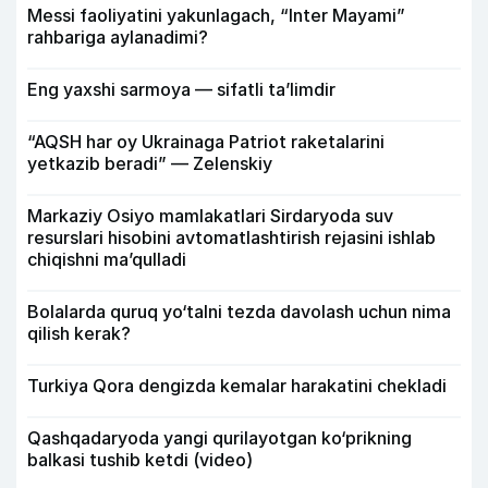
Messi faoliyatini yakunlagach, “Inter Mayami”
rahbariga aylanadimi?
Eng yaxshi sarmoya — sifatli ta’limdir
“AQSH har oy Ukrainaga Patriot raketalarini
yetkazib beradi” — Zelenskiy
Markaziy Osiyo mamlakatlari Sirdaryoda suv
resurslari hisobini avtomatlashtirish rejasini ishlab
chiqishni ma’qulladi
Bolalarda quruq yo‘talni tezda davolash uchun nima
qilish kerak?
Turkiya Qora dengizda kemalar harakatini chekladi
Qashqadaryoda yangi qurilayotgan ko‘prikning
balkasi tushib ketdi (video)