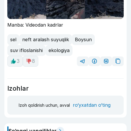
Manba: Videodan kadrlar
sel
neft aralash suyuqlik
Boysun
suv ifloslanishi
ekologiya
3
8
Izohlar
ro‘yxatdan o‘ting
Izoh qoldirish uchun, avval
So‘nggi yangiliklar