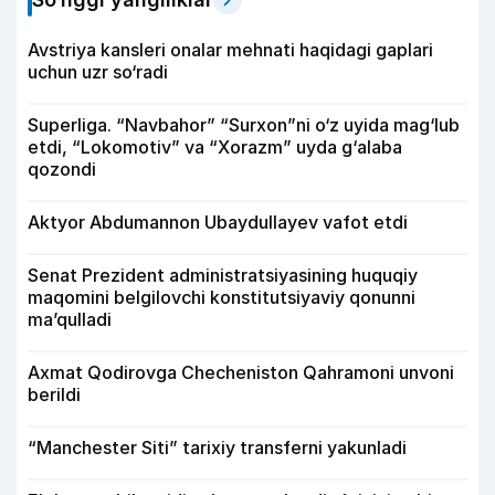
Avstriya kansleri onalar mehnati haqidagi gaplari
uchun uzr so‘radi
Superliga. “Navbahor” “Surxon”ni o‘z uyida mag‘lub
etdi, “Lokomotiv” va “Xorazm” uyda g‘alaba
qozondi
Aktyor Abdu­mannon Ubaydullayev vafot etdi
Senat Prezident administratsiyasining huquqiy
maqomini belgilovchi konstitutsiyaviy qonunni
ma’qulladi
Axmat Qodirovga Checheniston Qahramoni unvoni
berildi
“Manchester Siti” tarixiy transferni yakunladi