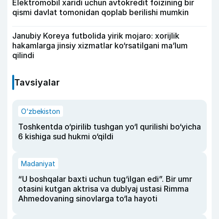
Elektromobil xaridi uchun avtokredit foizining bir
qismi davlat tomonidan qoplab berilishi mumkin
Janubiy Koreya futbolida yirik mojaro: xorijlik
hakamlarga jinsiy xizmatlar ko‘rsatilgani ma’lum
qilindi
Tavsiyalar
O‘zbekiston
Toshkentda o‘pirilib tushgan yo‘l qurilishi bo‘yicha
6 kishiga sud hukmi o‘qildi
Madaniyat
“U boshqalar baxti uchun tug‘ilgan edi”. Bir umr
otasini kutgan aktrisa va dublyaj ustasi Rimma
Ahmedovaning sinovlarga to‘la hayoti