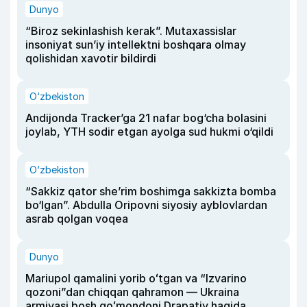
Dunyo
“Biroz sekinlashish kerak”. Mutaxassislar
insoniyat sun’iy intellektni boshqara olmay
qolishidan xavotir bildirdi
O‘zbekiston
Andijonda Tracker’ga 21 nafar bog‘cha bolasini
joylab, YTH sodir etgan ayolga sud hukmi o‘qildi
O‘zbekiston
“Sakkiz qator she’rim boshimga sakkizta bomba
bo‘lgan”. Abdulla Oripovni siyosiy ayblovlardan
asrab qolgan voqea
Dunyo
Mariupol qamalini yorib oʻtgan va “Izvarino
qozoni”dan chiqqan qahramon — Ukraina
armiyasi bosh qoʻmondoni Drapatiy haqida