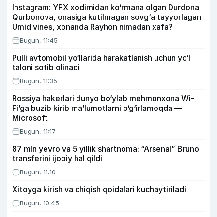
Instagram: YPX xodimidan ko‘rmana olgan Durdona
Qurbonova, onasiga kutilmagan sovg‘a tayyorlagan
Umid vines, xonanda Rayhon nimadan xafa?
Bugun, 11:45
Pulli avtomobil yo‘llarida harakatlanish uchun yo‘l
taloni sotib olinadi
Bugun, 11:35
Rossiya hakerlari dunyo bo‘ylab mehmonxona Wi-
Fi’ga buzib kirib ma’lumotlarni o‘g‘irlamoqda —
Microsoft
Bugun, 11:17
87 mln yevro va 5 yillik shartnoma: “Arsenal” Bruno
transferini ijobiy hal qildi
Bugun, 11:10
Xitoyga kirish va chiqish qoidalari kuchaytiriladi
Bugun, 10:45