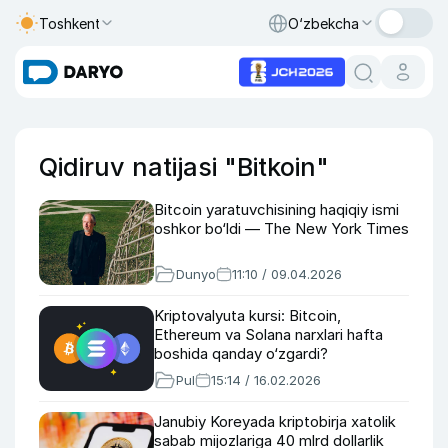
Toshkent
O‘zbekcha
Qidiruv natijasi "Bitkoin"
Bitcoin yaratuvchisining haqiqiy ismi
oshkor bo‘ldi — The New York Times
Dunyo
11:10 / 09.04.2026
Kriptovalyuta kursi: Bitcoin,
Ethereum va Solana narxlari hafta
boshida qanday o‘zgardi?
Pul
15:14 / 16.02.2026
Janubiy Koreyada kriptobirja xatolik
sabab mijozlariga 40 mlrd dollarlik