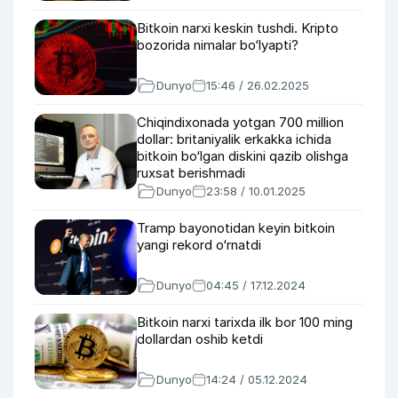
Bitkoin narxi keskin tushdi. Kripto
bozorida nimalar bo‘lyapti?
Dunyo
15:46 / 26.02.2025
Chiqindixonada yotgan 700 million
dollar: britaniyalik erkakka ichida
bitkoin bo‘lgan diskini qazib olishga
ruxsat berishmadi
Dunyo
23:58 / 10.01.2025
Tramp bayonotidan keyin bitkoin
yangi rekord o‘rnatdi
Dunyo
04:45 / 17.12.2024
Bitkoin narxi tarixda ilk bor 100 ming
dollardan oshib ketdi
Dunyo
14:24 / 05.12.2024