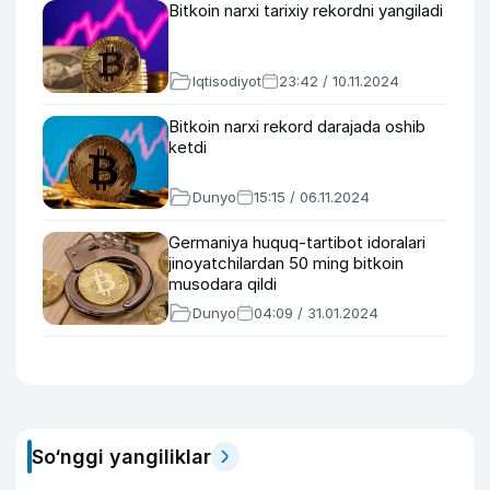
Bitkoin narxi tarixiy rekordni yangiladi
Iqtisodiyot
23:42 / 10.11.2024
Bitkoin narxi rekord darajada oshib
ketdi
Dunyo
15:15 / 06.11.2024
Germaniya huquq-tartibot idoralari
jinoyatchilardan 50 ming bitkoin
musodara qildi
Dunyo
04:09 / 31.01.2024
So‘nggi yangiliklar