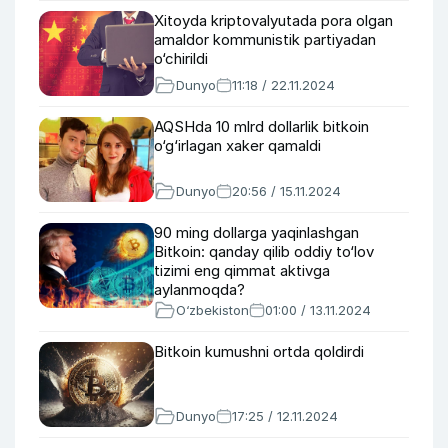
Xitoyda kriptovalyutada pora olgan
amaldor kommunistik partiyadan
o‘chirildi
Dunyo
11:18 / 22.11.2024
AQSHda 10 mlrd dollarlik bitkoin
o‘g‘irlagan xaker qamaldi
Dunyo
20:56 / 15.11.2024
90 ming dollarga yaqinlashgan
Bitkoin: qanday qilib oddiy to‘lov
tizimi eng qimmat aktivga
aylanmoqda?
O‘zbekiston
01:00 / 13.11.2024
Bitkoin kumushni ortda qoldirdi
Dunyo
17:25 / 12.11.2024