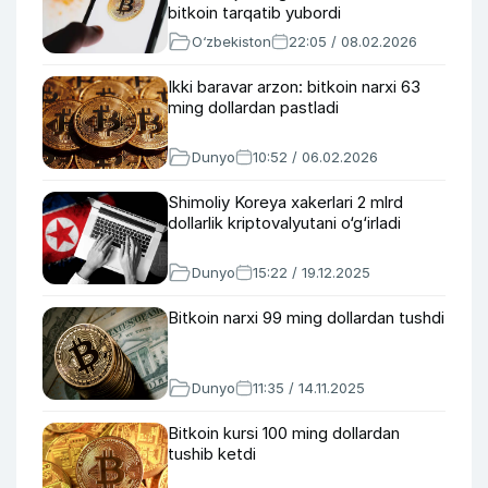
bitkoin tarqatib yubordi
O‘zbekiston
22:05 / 08.02.2026
Ikki baravar arzon: bitkoin narxi 63
ming dollardan pastladi
Dunyo
10:52 / 06.02.2026
Shimoliy Koreya xakerlari 2 mlrd
dollarlik kriptovalyutani o‘g‘irladi
Dunyo
15:22 / 19.12.2025
Bitkoin narxi 99 ming dollardan tushdi
Dunyo
11:35 / 14.11.2025
Bitkoin kursi 100 ming dollardan
tushib ketdi