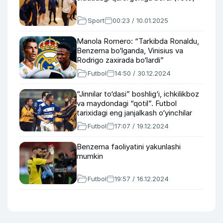
Sport
00:23 / 10.01.2025
Manola Romero: “Tarkibda Ronaldu,
Benzema bo‘lganda, Vinisius va
Rodrigo zaxirada bo‘lardi”
Futbol
14:50 / 30.12.2024
“Jinnilar to‘dasi” boshlig‘i, ichkilikboz
va maydondagi “qotil”. Futbol
tarixidagi eng janjalkash o‘yinchilar
Futbol
17:07 / 19.12.2024
Benzema faoliyatini yakunlashi
mumkin
Futbol
19:57 / 16.12.2024