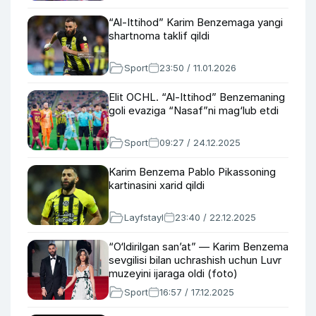
“Al-Ittihod” Karim Benzemaga yangi
shartnoma taklif qildi
Sport
23:50 / 11.01.2026
Elit OCHL. “Al-Ittihod” Benzemaning
goli evaziga “Nasaf”ni mag‘lub etdi
Sport
09:27 / 24.12.2025
Karim Benzema Pablo Pikassoning
kartinasini xarid qildi
Layfstayl
23:40 / 22.12.2025
“O‘ldirilgan san’at” — Karim Benzema
sevgilisi bilan uchrashish uchun Luvr
muzeyini ijaraga oldi (foto)
Sport
16:57 / 17.12.2025