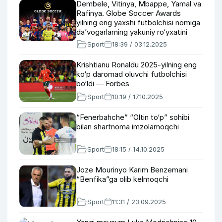
Dembelе, Vitinya, Mbappe, Yamal va
Rafinya. Globe Soccer Awards
yilning eng yaxshi futbolchisi nomiga
da’vogarlarning yakuniy ro‘yxatini
e’lon qildi
Sport
18:39 / 03.12.2025
Krishtianu Ronaldu 2025-yilning eng
ko‘p daromad oluvchi futbolchisi
bo‘ldi — Forbes
Sport
10:19 / 17.10.2025
“Fenerbahche” “Oltin to‘p” sohibi
bilan shartnoma imzolamoqchi
Sport
18:15 / 14.10.2025
Joze Mourinyo Karim Benzemani
“Benfika”ga olib kelmoqchi
Sport
11:31 / 23.09.2025