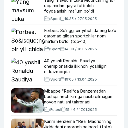
Yangi mavsum Luka Modrichning 10-
raqamidan qaysi futbolchi
foydalanishi ma’lum bo‘ldi
Sport
19:35 / 27.05.2025
Forbes. So‘nggi bir yil ichida eng ko‘p
daromad qilgan sportchilar nomi
ma’lum bo‘ldi (top-10)
Sport
14:30 / 16.05.2025
40 yoshli Ronaldu Saudiya
chempionatida ikkinchi yoshligini
o‘tkazmoqda
Sport
19:05 / 13.04.2025
Mbappe “Real”da Benzemadan
boshqa hech kimga nasib qilmagan
noyob natijani takrorladi
Futbol
15:44 / 17.01.2025
Karim Benzema “Real Madrid”ning
Jiddadagi qarorgohiga bordi (foto)