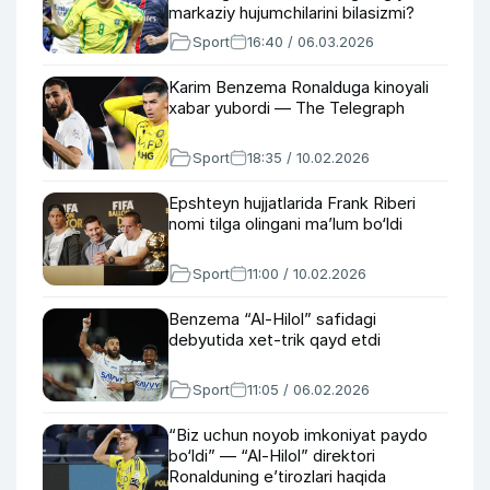
markaziy hujumchilarini bilasizmi?
Sport
16:40 / 06.03.2026
Karim Benzema Ronalduga kinoyali
xabar yubordi — The Telegraph
Sport
18:35 / 10.02.2026
Epshteyn hujjatlarida Frank Riberi
nomi tilga olingani ma’lum bo‘ldi
Sport
11:00 / 10.02.2026
Benzema “Al-Hilol” safidagi
debyutida xet-trik qayd etdi
Sport
11:05 / 06.02.2026
“Biz uchun noyob imkoniyat paydo
bo‘ldi” — “Al-Hilol” direktori
Ronalduning e’tirozlari haqida