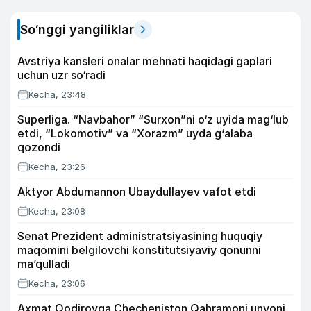
So‘nggi yangiliklar
Avstriya kansleri onalar mehnati haqidagi gaplari
uchun uzr so‘radi
Kecha, 23:48
Superliga. “Navbahor” “Surxon”ni o‘z uyida mag‘lub
etdi, “Lokomotiv” va “Xorazm” uyda g‘alaba
qozondi
Kecha, 23:26
Aktyor Abdu­mannon Ubaydullayev vafot etdi
Kecha, 23:08
Senat Prezident administratsiyasining huquqiy
maqomini belgilovchi konstitutsiyaviy qonunni
ma’qulladi
Kecha, 23:06
Axmat Qodirovga Checheniston Qahramoni unvoni