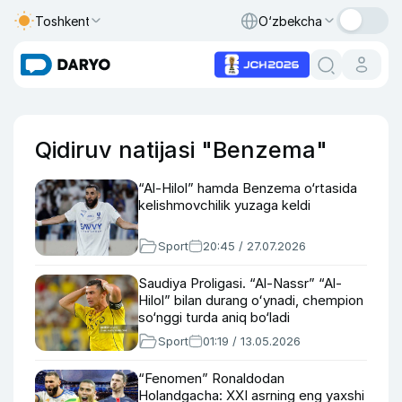
Toshkent
O‘zbekcha
Qidiruv natijasi "Benzema"
“Al-Hilol” hamda Benzema o‘rtasida
kelishmovchilik yuzaga keldi
Sport
20:45 / 27.07.2026
Saudiya Proligasi. “Al-Nassr” “Al-
Hilol” bilan durang oʻynadi, chempion
so‘nggi turda aniq bo‘ladi
Sport
01:19 / 13.05.2026
“Fenomen” Ronaldodan
Holandgacha: XXI asrning eng yaxshi