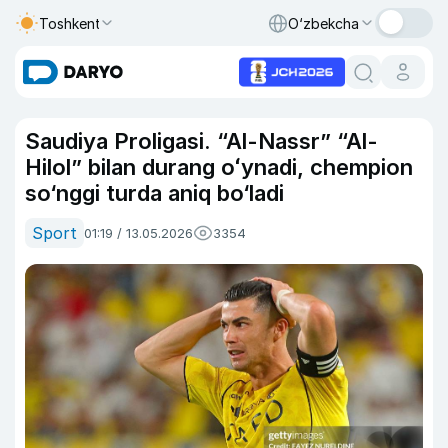
Toshkent
O‘zbekcha
Saudiya Proligasi. “Al-Nassr” “Al-
Hilol” bilan durang oʻynadi, chempion
so‘nggi turda aniq bo‘ladi
Sport
01:19 / 13.05.2026
3354