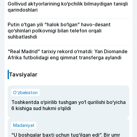
Gollivud aktyorlarining ko‘pchilik bilmaydigan taniqli
qarindoshlari
Putin o‘tgan yili “halok bo‘lgan” havo-desant
qo‘shinlari polkovnigi bilan telefon orqali
suhbatlashdi
“Real Madrid” tarixiy rekord o‘rnatdi: Yan Diomande
Afrika futbolidagi eng qimmat transferga aylandi
Tavsiyalar
O‘zbekiston
Toshkentda o‘pirilib tushgan yo‘l qurilishi bo‘yicha
6 kishiga sud hukmi o‘qildi
Madaniyat
“U boshqalar baxti uchun tug‘ilgan edi”. Bir umr