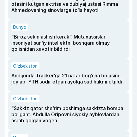
otasini kutgan aktrisa va dublyaj ustasi Rimma
Ahmedovaning sinovlarga to‘la hayoti
Dunyo
“Biroz sekinlashish kerak”. Mutaxassislar
insoniyat sun’iy intellektni boshqara olmay
qolishidan xavotir bildirdi
O‘zbekiston
Andijonda Tracker’ga 21 nafar bog‘cha bolasini
joylab, YTH sodir etgan ayolga sud hukmi o‘qildi
O‘zbekiston
“Sakkiz qator she’rim boshimga sakkizta bomba
bo‘lgan”. Abdulla Oripovni siyosiy ayblovlardan
asrab qolgan voqea