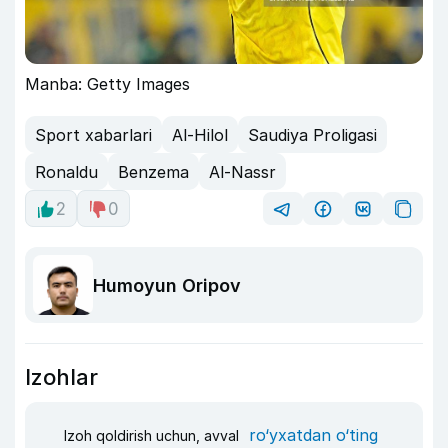
Manba: Getty Images
Sport xabarlari
Al-Hilol
Saudiya Proligasi
Ronaldu
Benzema
Al-Nassr
2
0
Humoyun Oripov
Izohlar
ro‘yxatdan o‘ting
Izoh qoldirish uchun, avval