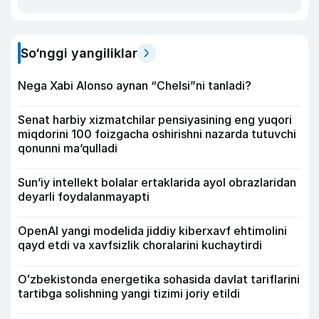
So‘nggi yangiliklar
Nega Xabi Alonso aynan “Chelsi”ni tanladi?
Senat harbiy xizmatchilar pensiyasining eng yuqori
miqdorini 100 foizgacha oshirishni nazarda tutuvchi
qonunni ma’qulladi
Sun’iy intellekt bolalar ertaklarida ayol obrazlaridan
deyarli foydalanmayapti
OpenAI yangi modelida jiddiy kiberxavf ehtimolini
qayd etdi va xavfsizlik choralarini kuchaytirdi
Oʻzbekistonda energetika sohasida davlat tariflarini
tartibga solishning yangi tizimi joriy etildi