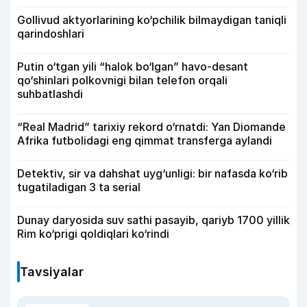
Gollivud aktyorlarining ko‘pchilik bilmaydigan taniqli
qarindoshlari
Putin o‘tgan yili “halok bo‘lgan” havo-desant
qo‘shinlari polkovnigi bilan telefon orqali
suhbatlashdi
“Real Madrid” tarixiy rekord o‘rnatdi: Yan Diomande
Afrika futbolidagi eng qimmat transferga aylandi
Detektiv, sir va dahshat uyg‘unligi: bir nafasda ko‘rib
tugatiladigan 3 ta serial
Dunay daryosida suv sathi pasayib, qariyb 1700 yillik
Rim ko‘prigi qoldiqlari ko‘rindi
Tavsiyalar