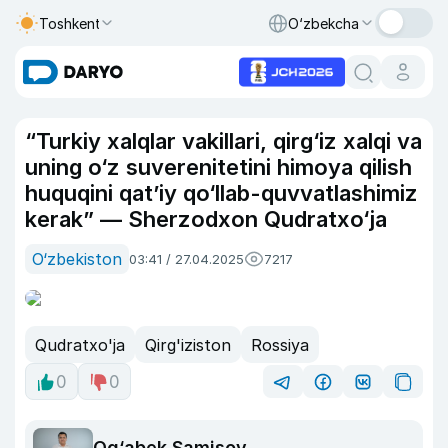
Toshkent
O‘zbekcha
“Turkiy xalqlar vakillari, qirg‘iz xalqi va
uning o‘z suverenitetini himoya qilish
huquqini qatʼiy qo‘llab-quvvatlashimiz
kerak” — Sherzodxon Qudratxo‘ja
O‘zbekiston
03:41 / 27.04.2025
7217
Qudratxo'ja
Qirg'iziston
Rossiya
0
0
Og‘abek Samisov