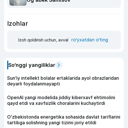
Izohlar
ro‘yxatdan o‘ting
Izoh qoldirish uchun, avval
So‘nggi yangiliklar
Sun’iy intellekt bolalar ertaklarida ayol obrazlaridan
deyarli foydalanmayapti
OpenAI yangi modelida jiddiy kiberxavf ehtimolini
qayd etdi va xavfsizlik choralarini kuchaytirdi
Oʻzbekistonda energetika sohasida davlat tariflarini
tartibga solishning yangi tizimi joriy etildi