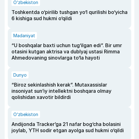
O‘zbekiston
Toshkentda o‘pirilib tushgan yo‘l qurilishi bo‘yicha
6 kishiga sud hukmi o‘qildi
Madaniyat
“U boshqalar baxti uchun tug‘ilgan edi”. Bir umr
otasini kutgan aktrisa va dublyaj ustasi Rimma
Ahmedovaning sinovlarga to‘la hayoti
Dunyo
“Biroz sekinlashish kerak”. Mutaxassislar
insoniyat sun’iy intellektni boshqara olmay
qolishidan xavotir bildirdi
O‘zbekiston
Andijonda Tracker’ga 21 nafar bog‘cha bolasini
joylab, YTH sodir etgan ayolga sud hukmi o‘qildi