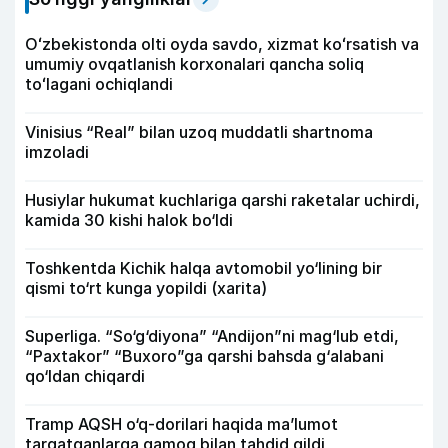
Oʻzbekistonda olti oyda savdo, xizmat koʻrsatish va
umumiy ovqatlanish korxonalari qancha soliq
toʻlagani ochiqlandi
Vinisius “Real” bilan uzoq muddatli shartnoma
imzoladi
Husiylar hukumat kuchlariga qarshi raketalar uchirdi,
kamida 30 kishi halok bo‘ldi
Toshkentda Kichik halqa avtomobil yo‘lining bir
qismi to‘rt kunga yopildi (xarita)
Superliga. “So‘g‘diyona” “Andijon”ni mag‘lub etdi,
“Paxtakor” “Buxoro”ga qarshi bahsda g‘alabani
qo‘ldan chiqardi
Tramp AQSH o‘q-dorilari haqida ma’lumot
tarqatganlarga qamoq bilan tahdid qildi