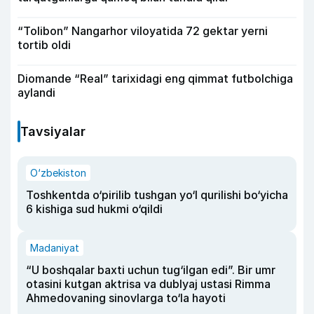
“Tolibon” Nangarhor viloyatida 72 gektar yerni
tortib oldi
Diomande “Real” tarixidagi eng qimmat futbolchiga
aylandi
Tavsiyalar
O‘zbekiston
Toshkentda o‘pirilib tushgan yo‘l qurilishi bo‘yicha
6 kishiga sud hukmi o‘qildi
Madaniyat
“U boshqalar baxti uchun tug‘ilgan edi”. Bir umr
otasini kutgan aktrisa va dublyaj ustasi Rimma
Ahmedovaning sinovlarga to‘la hayoti