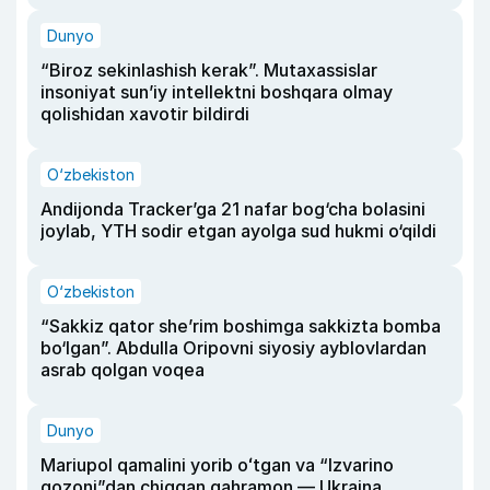
Dunyo
“Biroz sekinlashish kerak”. Mutaxassislar
insoniyat sun’iy intellektni boshqara olmay
qolishidan xavotir bildirdi
O‘zbekiston
Andijonda Tracker’ga 21 nafar bog‘cha bolasini
joylab, YTH sodir etgan ayolga sud hukmi o‘qildi
O‘zbekiston
“Sakkiz qator she’rim boshimga sakkizta bomba
bo‘lgan”. Abdulla Oripovni siyosiy ayblovlardan
asrab qolgan voqea
Dunyo
Mariupol qamalini yorib oʻtgan va “Izvarino
qozoni”dan chiqqan qahramon — Ukraina