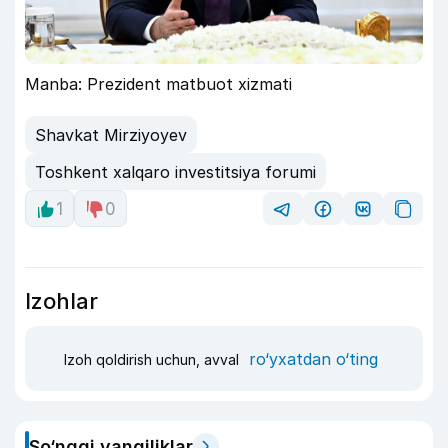
Manba: Prezident matbuot xizmati
Shavkat Mirziyoyev
Toshkent xalqaro investitsiya forumi
1
0
Izohlar
ro‘yxatdan o‘ting
Izoh qoldirish uchun, avval
So‘nggi yangiliklar