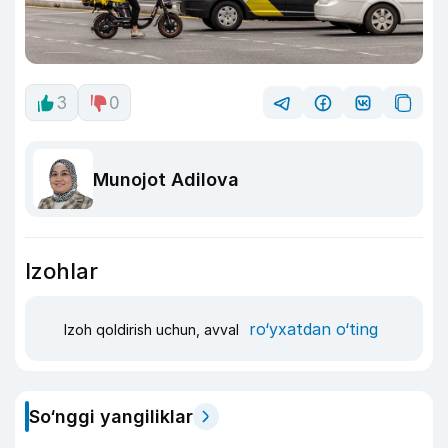
3
0
Munojot Adilova
Izohlar
ro‘yxatdan o‘ting
Izoh qoldirish uchun, avval
So‘nggi yangiliklar