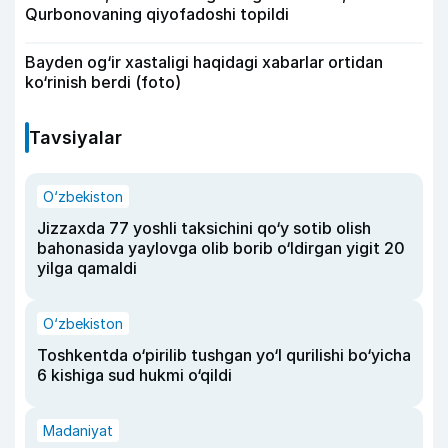
Qurbonovaning qiyofadoshi topildi
Bayden og‘ir xastaligi haqidagi xabarlar ortidan
ko‘rinish berdi (foto)
Tavsiyalar
O‘zbekiston
Jizzaxda 77 yoshli taksichini qo‘y sotib olish
bahonasida yaylovga olib borib o‘ldirgan yigit 20
yilga qamaldi
O‘zbekiston
Toshkentda o‘pirilib tushgan yo‘l qurilishi bo‘yicha
6 kishiga sud hukmi o‘qildi
Madaniyat