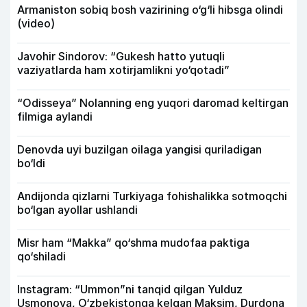
Armaniston sobiq bosh vazirining o‘g‘li hibsga olindi
(video)
Javohir Sindorov: “Gukesh hatto yutuqli
vaziyatlarda ham xotirjamlikni yo‘qotadi”
“Odisseya” Nolanning eng yuqori daromad keltirgan
filmiga aylandi
Denovda uyi buzilgan oilaga yangisi quriladigan
bo‘ldi
Andijonda qizlarni Turkiyaga fohishalikka sotmoqchi
bo‘lgan ayollar ushlandi
Misr ham “Makka” qo‘shma mudofaa paktiga
qo‘shiladi
Instagram: “Ummon”ni tanqid qilgan Yulduz
Usmonova, O‘zbekistonga kelgan Maksim, Durdona