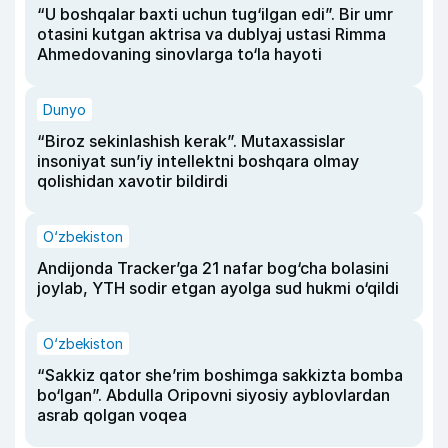
“U boshqalar baxti uchun tug‘ilgan edi”. Bir umr
otasini kutgan aktrisa va dublyaj ustasi Rimma
Ahmedovaning sinovlarga to‘la hayoti
Dunyo
“Biroz sekinlashish kerak”. Mutaxassislar
insoniyat sun’iy intellektni boshqara olmay
qolishidan xavotir bildirdi
O‘zbekiston
Andijonda Tracker’ga 21 nafar bog‘cha bolasini
joylab, YTH sodir etgan ayolga sud hukmi o‘qildi
O‘zbekiston
“Sakkiz qator she’rim boshimga sakkizta bomba
bo‘lgan”. Abdulla Oripovni siyosiy ayblovlardan
asrab qolgan voqea