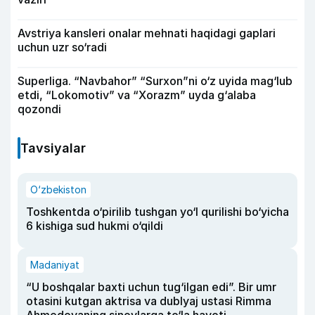
Avstriya kansleri onalar mehnati haqidagi gaplari
uchun uzr so‘radi
Superliga. “Navbahor” “Surxon”ni o‘z uyida mag‘lub
etdi, “Lokomotiv” va “Xorazm” uyda g‘alaba
qozondi
Tavsiyalar
O‘zbekiston
Toshkentda o‘pirilib tushgan yo‘l qurilishi bo‘yicha
6 kishiga sud hukmi o‘qildi
Madaniyat
“U boshqalar baxti uchun tug‘ilgan edi”. Bir umr
otasini kutgan aktrisa va dublyaj ustasi Rimma
Ahmedovaning sinovlarga to‘la hayoti