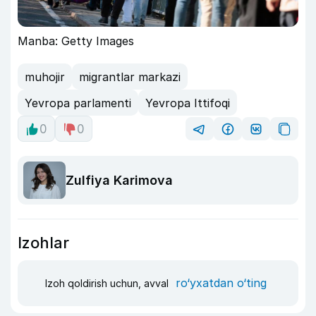
Manba: Getty Images
muhojir
migrantlar markazi
Yevropa parlamenti
Yevropa Ittifoqi
0
0
Zulfiya Karimova
Izohlar
ro‘yxatdan o‘ting
Izoh qoldirish uchun, avval