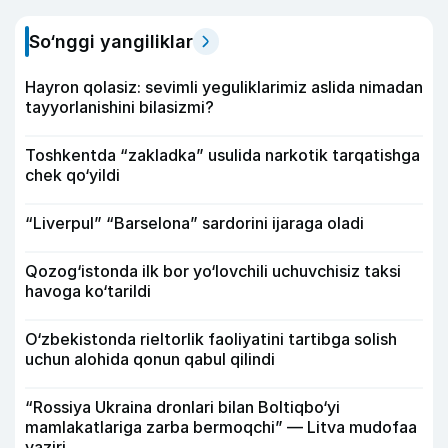
So‘nggi yangiliklar
Hayron qolasiz: sevimli yeguliklarimiz aslida nimadan
tayyorlanishini bilasizmi?
Toshkentda “zakladka” usulida narkotik tarqatishga
chek qo‘yildi
“Liverpul” “Barselona” sardorini ijaraga oladi
Qozog‘istonda ilk bor yo‘lovchili uchuvchisiz taksi
havoga ko‘tarildi
O‘zbekistonda rieltorlik faoliyatini tartibga solish
uchun alohida qonun qabul qilindi
“Rossiya Ukraina dronlari bilan Boltiqbo‘yi
mamlakatlariga zarba bermoqchi” — Litva mudofaa
vaziri