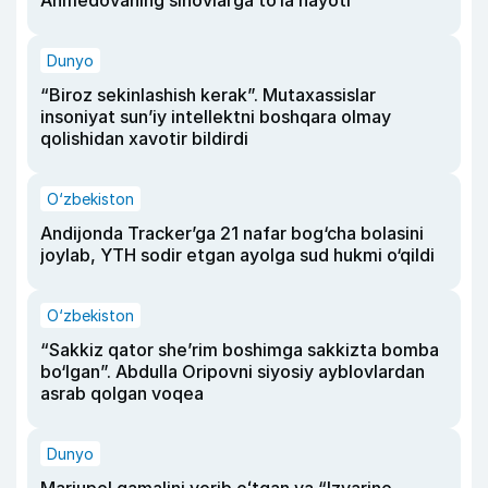
Dunyo
“Biroz sekinlashish kerak”. Mutaxassislar
insoniyat sun’iy intellektni boshqara olmay
qolishidan xavotir bildirdi
O‘zbekiston
Andijonda Tracker’ga 21 nafar bog‘cha bolasini
joylab, YTH sodir etgan ayolga sud hukmi o‘qildi
O‘zbekiston
“Sakkiz qator she’rim boshimga sakkizta bomba
bo‘lgan”. Abdulla Oripovni siyosiy ayblovlardan
asrab qolgan voqea
Dunyo
Mariupol qamalini yorib oʻtgan va “Izvarino