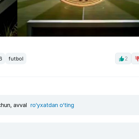
6
futbol
2
uchun, avval
ro‘yxatdan o‘ting