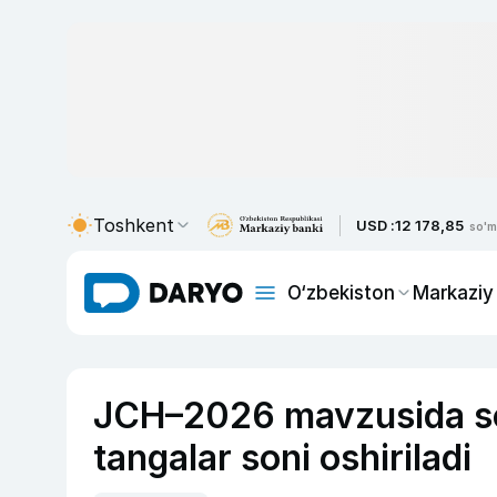
Toshkent
USD :
12 178,85
so'm
O‘zbekiston
Markaziy
JCH–2026 mavzusida sot
tangalar soni oshiriladi