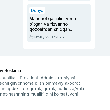
qolgan voqea
Dunyo
Mariupol qamalini yorib
oʻtgan va “Izvarino
qozoni”dan chiqqan
qahramon — Ukraina
19:50 / 29.07.2026
armiyasi bosh
qoʻmondoni Drapatiy
haqida
ivi
Reklama
publikasi Prezidenti Administratsiyasi
-sonli guvohnoma bilan ommaviy axborot
shuningdek, fotografik, grafik, audio va/yoki
et-nashrining muallifligini ko‘rsatuvchi