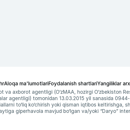
hr
Aloqa ma'lumotlari
Foydalanish shartlari
Yangiliklar arx
t va axborot agentligi (O‘zMAA, hozirgi O‘zbekiston Res
ar agentligi) tomonidan 13.03.2015 yil sanasida 0944
allarni to‘liq ko‘chirish yoki qisman iqtibos keltirishga, 
ytiga giperhavola mavjud bo‘lgan va/yoki “Daryo” intern