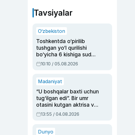
Tavsiyalar
O‘zbekiston
Toshkentda o‘pirilib
tushgan yo‘l qurilishi
bo‘yicha 6 kishiga sud
hukmi o‘qildi
10:10 / 05.08.2026
Madaniyat
“U boshqalar baxti uchun
tug‘ilgan edi”. Bir umr
otasini kutgan aktrisa va
dublyaj ustasi Rimma
13:55 / 04.08.2026
Ahmedovaning
sinovlarga to‘la hayoti
Dunyo