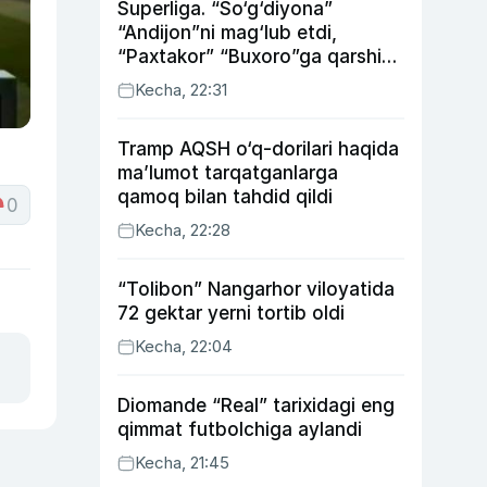
Superliga. “So‘g‘diyona”
“Andijon”ni mag‘lub etdi,
“Paxtakor” “Buxoro”ga qarshi
bahsda g‘alabani qo‘ldan
Kecha, 22:31
chiqardi
Tramp AQSH o‘q-dorilari haqida
ma’lumot tarqatganlarga
qamoq bilan tahdid qildi
0
Kecha, 22:28
“Tolibon” Nangarhor viloyatida
72 gektar yerni tortib oldi
Kecha, 22:04
Diomande “Real” tarixidagi eng
qimmat futbolchiga aylandi
Kecha, 21:45