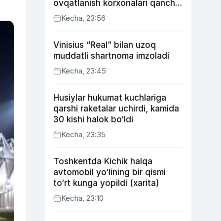
ovqatlanish korxonalari qancha
soliq toʻlagani ochiqlandi
Kecha, 23:56
Vinisius “Real” bilan uzoq
muddatli shartnoma imzoladi
Kecha, 23:45
Husiylar hukumat kuchlariga
qarshi raketalar uchirdi, kamida
30 kishi halok bo‘ldi
Kecha, 23:35
Toshkentda Kichik halqa
avtomobil yo‘lining bir qismi
to‘rt kunga yopildi (xarita)
Kecha, 23:10