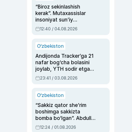
“Biroz sekinlashish
kerak”. Mutaxassislar
insoniyat sun’iy
intellektni boshqara
12:40 / 04.08.2026
olmay qolishidan xavotir
bildirdi
O‘zbekiston
Andijonda Tracker’ga 21
nafar bog‘cha bolasini
joylab, YTH sodir etgan
ayolga sud hukmi o‘qildi
23:41 / 03.08.2026
O‘zbekiston
“Sakkiz qator she’rim
boshimga sakkizta
bomba bo‘lgan”. Abdulla
Oripovni siyosiy
12:24 / 01.08.2026
ayblovlardan asrab