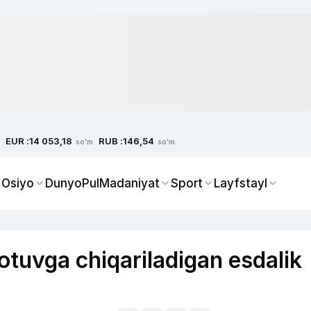
EUR :
RUB :
14 053,18
146,54
so'm
so'm
 Osiyo
Dunyo
Pul
Madaniyat
Sport
Layfstayl
uvga chiqariladigan esdalik