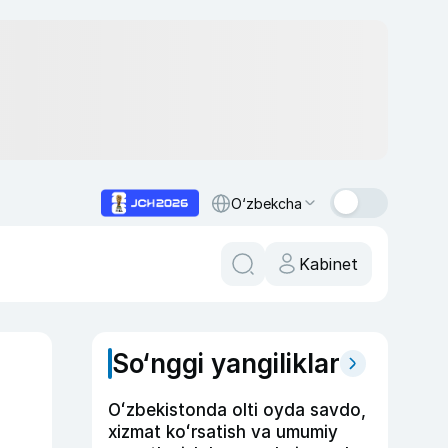
O‘zbekcha
Kabinet
So‘nggi yangiliklar
Oʻzbekistonda olti oyda savdo,
xizmat koʻrsatish va umumiy