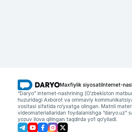
Maxfiylik siyosati
Internet-nas
“Daryo” internet-nashrining (O‘zbekiston matbuo
huzuridagi Axborot va ommaviy kommunikatsiyal
vositasi sifatida ro‘yxatga olingan. Matnli materi
videomateriallaridan foydalanishga “daryo.uz” sa
yozuv ilova qilingan taqdirda yo‘l qo‘yiladi.