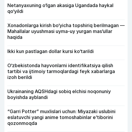
Netanyaxuning o‘lgan akasiga Ugandada haykal
qo‘yildi
Xonadonlarga kirish bo‘yicha topshiriq berilmagan —
Mahallalar uyushmasi uyma-uy yurgan mas’ullar
haqida
Ikki kun pastlagan dollar kursi ko‘tarildi
O‘zbekistonda hayvonlarni identifikatsiya qilish
tartibi va ijtimoiy tarmoqlardagi feyk xabarlarga
izoh berildi
Ukrainaning AQSHdagi sobiq elchisi noqonuniy
boyishda ayblandi
“Garri Potter” muxlislari uchun: Miyazaki uslubini
eslatuvchi yangi anime tomoshabinlar e’tiborini
qozonmoqda