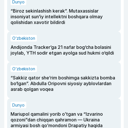
Dunyo
“Biroz sekinlashish kerak”. Mutaxassislar
insoniyat sun’iy intellektni boshqara olmay
qolishidan xavotir bildirdi
O‘zbekiston
Andijonda Tracker’ga 21 nafar bog‘cha bolasini
joylab, YTH sodir etgan ayolga sud hukmi o‘qildi
O‘zbekiston
“Sakkiz qator she’rim boshimga sakkizta bomba
bo‘lgan”. Abdulla Oripovni siyosiy ayblovlardan
asrab qolgan voqea
Dunyo
Mariupol qamalini yorib oʻtgan va “Izvarino
qozoni”dan chiqqan qahramon — Ukraina
armiyasi bosh qoʻmondoni Drapatiy haqida