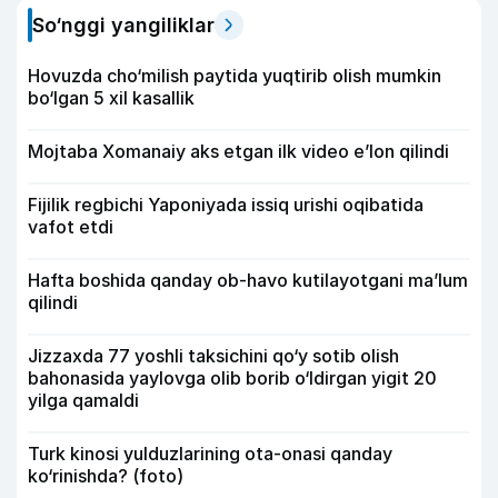
So‘nggi yangiliklar
Hovuzda cho‘milish paytida yuqtirib olish mumkin
bo‘lgan 5 xil kasallik
Mojtaba Xomanaiy aks etgan ilk video e’lon qilindi
Fijilik regbichi Yaponiyada issiq urishi oqibatida
vafot etdi
Hafta boshida qanday ob-havo kutilayotgani ma’lum
qilindi
Jizzaxda 77 yoshli taksichini qo‘y sotib olish
bahonasida yaylovga olib borib o‘ldirgan yigit 20
yilga qamaldi
Turk kinosi yulduzlarining ota-onasi qanday
ko‘rinishda? (foto)