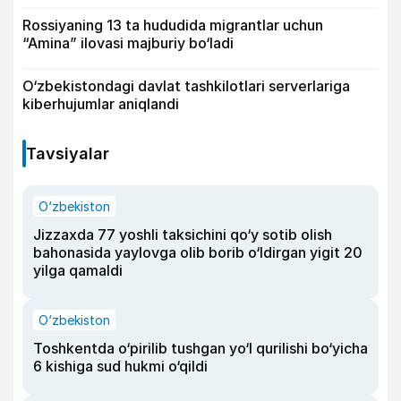
Rossiyaning 13 ta hududida migrantlar uchun
“Amina” ilovasi majburiy bo‘ladi
O‘zbekistondagi davlat tashkilotlari serverlariga
kiberhujumlar aniqlandi
Tavsiyalar
O‘zbekiston
Jizzaxda 77 yoshli taksichini qo‘y sotib olish
bahonasida yaylovga olib borib o‘ldirgan yigit 20
yilga qamaldi
O‘zbekiston
Toshkentda o‘pirilib tushgan yo‘l qurilishi bo‘yicha
6 kishiga sud hukmi o‘qildi