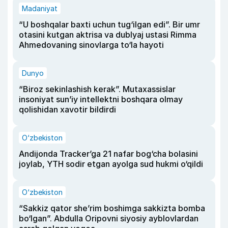
Madaniyat
“U boshqalar baxti uchun tug‘ilgan edi”. Bir umr
otasini kutgan aktrisa va dublyaj ustasi Rimma
Ahmedovaning sinovlarga to‘la hayoti
Dunyo
“Biroz sekinlashish kerak”. Mutaxassislar
insoniyat sun’iy intellektni boshqara olmay
qolishidan xavotir bildirdi
O‘zbekiston
Andijonda Tracker’ga 21 nafar bog‘cha bolasini
joylab, YTH sodir etgan ayolga sud hukmi o‘qildi
O‘zbekiston
“Sakkiz qator she’rim boshimga sakkizta bomba
bo‘lgan”. Abdulla Oripovni siyosiy ayblovlardan