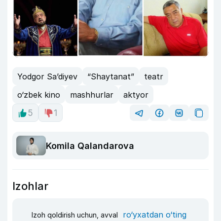
Yodgor Sa’diyev
“Shaytanat”
teatr
o‘zbek kino
mashhurlar
aktyor
5
1
Komila Qalandarova
Izohlar
ro‘yxatdan o‘ting
Izoh qoldirish uchun, avval