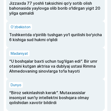
Jizzaxda 77 yoshli taksichini qo‘y sotib olish
bahonasida yaylovga olib borib o‘ldirgan yigit 20
yilga qamaldi
O‘zbekiston
Toshkentda o‘pirilib tushgan yo‘l qurilishi bo‘yicha
6 kishiga sud hukmi o‘qildi
Madaniyat
“U boshqalar baxti uchun tug‘ilgan edi”. Bir umr
otasini kutgan aktrisa va dublyaj ustasi Rimma
Ahmedovaning sinovlarga to‘la hayoti
Dunyo
“Biroz sekinlashish kerak”. Mutaxassislar
insoniyat sun’iy intellektni boshqara olmay
qolishidan xavotir bildirdi