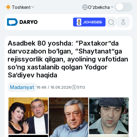
Toshkent
O‘zbekcha
Asadbek 80 yoshda: “Paxtakor”da
darvozabon bo‘lgan, “Shaytanat”ga
rejissyorlik qilgan, ayolining vafotidan
so‘ng xastalanib qolgan Yodgor
Sa’diyev haqida
Madaniyat
16:46 / 16.06.2026
5113