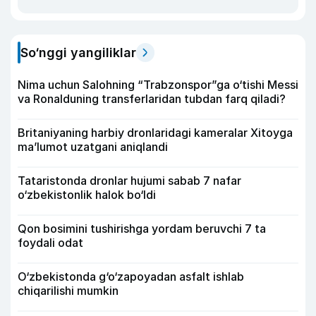
So‘nggi yangiliklar
Nima uchun Salohning “Trabzonspor”ga o‘tishi Messi
va Ronalduning transferlaridan tubdan farq qiladi?
Britaniyaning harbiy dronlaridagi kameralar Xitoyga
ma’lumot uzatgani aniqlandi
Tataristonda dronlar hujumi sabab 7 nafar
o‘zbekistonlik halok bo‘ldi
Qon bosimini tushirishga yordam beruvchi 7 ta
foydali odat
O‘zbekistonda g‘o‘zapoyadan asfalt ishlab
chiqarilishi mumkin