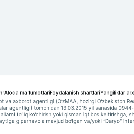
hr
Aloqa ma'lumotlari
Foydalanish shartlari
Yangiliklar arx
t va axborot agentligi (O‘zMAA, hozirgi O‘zbekiston Res
ar agentligi) tomonidan 13.03.2015 yil sanasida 0944
allarni to‘liq ko‘chirish yoki qisman iqtibos keltirishga, 
ytiga giperhavola mavjud bo‘lgan va/yoki “Daryo” intern