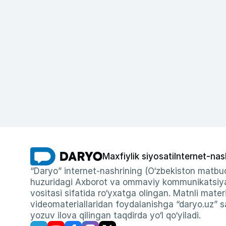
Maxfiylik siyosati
Internet-nas
“Daryo” internet-nashrining (O‘zbekiston matbuo
huzuridagi Axborot va ommaviy kommunikatsiyal
vositasi sifatida ro‘yxatga olingan. Matnli materi
videomateriallaridan foydalanishga “daryo.uz” sa
yozuv ilova qilingan taqdirda yo‘l qo‘yiladi.