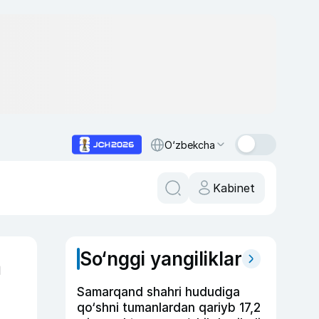
O‘zbekcha
Kabinet
So‘nggi yangiliklar
n
Samarqand shahri hududiga
qo‘shni tumanlardan qariyb 17,2