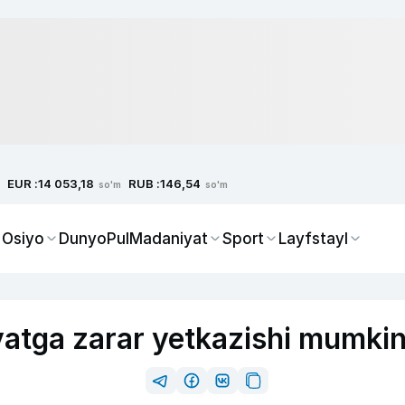
EUR :
RUB :
14 053,18
146,54
so'm
so'm
 Osiyo
Dunyo
Pul
Madaniyat
Sport
Layfstayl
yatga zarar yetkazishi mumki