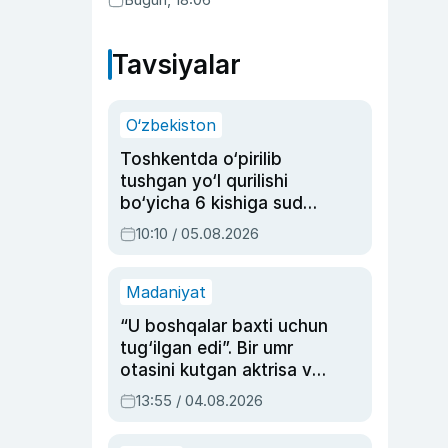
Tavsiyalar
O‘zbekiston
Toshkentda o‘pirilib
tushgan yo‘l qurilishi
bo‘yicha 6 kishiga sud
hukmi o‘qildi
10:10 / 05.08.2026
Madaniyat
“U boshqalar baxti uchun
tug‘ilgan edi”. Bir umr
otasini kutgan aktrisa va
dublyaj ustasi Rimma
13:55 / 04.08.2026
Ahmedovaning
sinovlarga to‘la hayoti