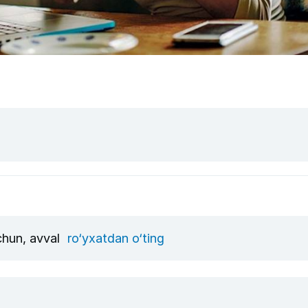
uchun, avval
ro‘yxatdan o‘ting