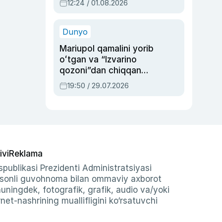
12:24 / 01.08.2026
ayblovlardan asrab
qolgan voqea
Dunyo
Mariupol qamalini yorib
oʻtgan va “Izvarino
qozoni”dan chiqqan
qahramon — Ukraina
19:50 / 29.07.2026
armiyasi bosh
qoʻmondoni Drapatiy
haqida
ivi
Reklama
publikasi Prezidenti Administratsiyasi
-sonli guvohnoma bilan ommaviy axborot
shuningdek, fotografik, grafik, audio va/yoki
et-nashrining muallifligini ko‘rsatuvchi