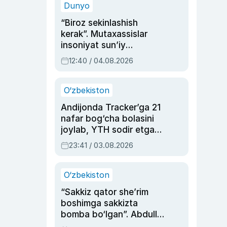
Dunyo
“Biroz sekinlashish
kerak”. Mutaxassislar
insoniyat sun’iy
intellektni boshqara
12:40 / 04.08.2026
olmay qolishidan xavotir
bildirdi
O‘zbekiston
Andijonda Tracker’ga 21
nafar bog‘cha bolasini
joylab, YTH sodir etgan
ayolga sud hukmi o‘qildi
23:41 / 03.08.2026
O‘zbekiston
“Sakkiz qator she’rim
boshimga sakkizta
bomba bo‘lgan”. Abdulla
Oripovni siyosiy