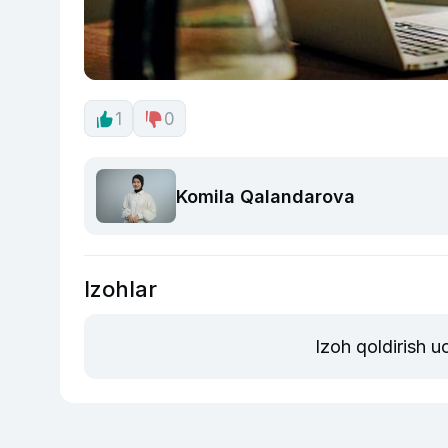
1
0
Komila Qalandarova
Izohlar
Izoh qoldirish 