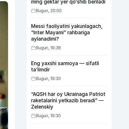
ming gektar yer qo‘shib beriladi
Bugun, 20:00
Messi faoliyatini yakunlagach,
“Inter Mayami” rahbariga
aylanadimi?
Bugun, 19:38
Eng yaxshi sarmoya — sifatli
ta’limdir
Bugun, 19:30
“AQSH har oy Ukrainaga Patriot
raketalarini yetkazib beradi” —
Zelenskiy
Bugun, 19:30