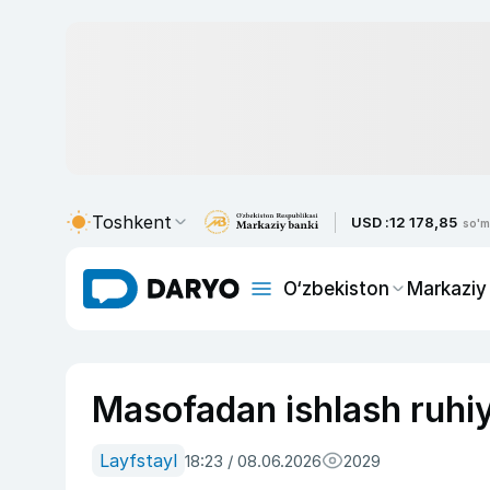
Toshkent
USD :
12 178,85
so'm
O‘zbekiston
Markaziy
Masofadan ishlash ruhi
Layfstayl
18:23 / 08.06.2026
2029