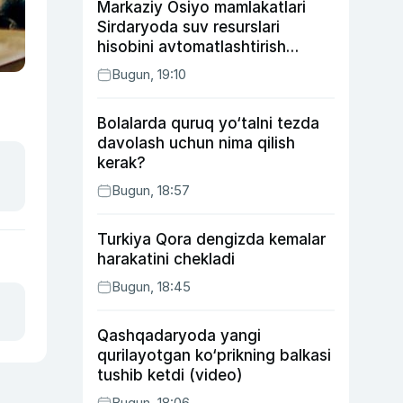
Markaziy Osiyo mamlakatlari
Sirdaryoda suv resurslari
hisobini avtomatlashtirish
rejasini ishlab chiqishni
Bugun, 19:10
ma’qulladi
Bolalarda quruq yo‘talni tezda
davolash uchun nima qilish
kerak?
Bugun, 18:57
Turkiya Qora dengizda kemalar
harakatini chekladi
Bugun, 18:45
Qashqadaryoda yangi
qurilayotgan ko‘prikning balkasi
tushib ketdi (video)
Bugun, 18:06