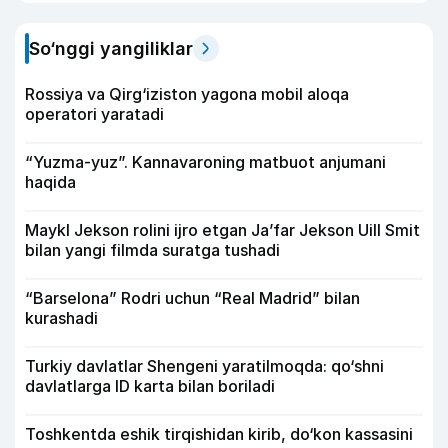
So‘nggi yangiliklar
Rossiya va Qirg‘iziston yagona mobil aloqa
operatori yaratadi
“Yuzma-yuz”. Kannavaroning matbuot anjumani
haqida
Maykl Jekson rolini ijro etgan Ja’far Jekson Uill Smit
bilan yangi filmda suratga tushadi
“Barselona” Rodri uchun “Real Madrid” bilan
kurashadi
Turkiy davlatlar Shengeni yaratilmoqda: qo‘shni
davlatlarga ID karta bilan boriladi
Toshkentda eshik tirqishidan kirib, do‘kon kassasini