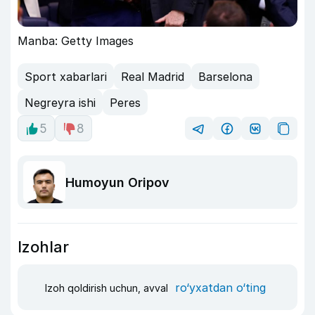
Manba: Getty Images
Sport xabarlari
Real Madrid
Barselona
Negreyra ishi
Peres
5
8
Humoyun Oripov
Izohlar
ro‘yxatdan o‘ting
Izoh qoldirish uchun, avval