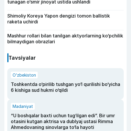
tunagan o‘smir jinoyat ustida ushlandi
Shimoliy Koreya Yapon dengizi tomon ballistik
raketa uchirdi
Mashhur rollari bilan tanilgan aktyorlarning ko‘pchilik
bilmaydigan obrazlari
Tavsiyalar
O‘zbekiston
Toshkentda o‘pirilib tushgan yo‘l qurilishi bo‘yicha
6 kishiga sud hukmi o‘qildi
Madaniyat
“U boshqalar baxti uchun tug‘ilgan edi”. Bir umr
otasini kutgan aktrisa va dublyaj ustasi Rimma
Ahmedovaning sinovlarga to‘la hayoti