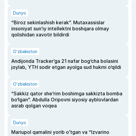
Dunyo
“Biroz sekinlashish kerak”. Mutaxassislar
insoniyat sun’iy intellektni boshqara olmay
qolishidan xavotir bildirdi
O‘zbekiston
Andijonda Tracker’ga 21 nafar bog‘cha bolasini
joylab, YTH sodir etgan ayolga sud hukmi o‘qildi
O‘zbekiston
“Sakkiz qator she’rim boshimga sakkizta bomba
bo‘lgan”. Abdulla Oripovni siyosiy ayblovlardan
asrab qolgan voqea
Dunyo
Mariupol qamalini yorib oʻtgan va “Izvarino