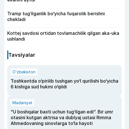
Tramp tug‘ilganlik bo‘yicha fuqarolik berishni
chekladi
Kottej savdosi ortidan tovlamachilik qilgan aka-uka
ushlandi
Tavsiyalar
O‘zbekiston
Toshkentda o‘pirilib tushgan yo‘l qurilishi bo‘yicha
6 kishiga sud hukmi o‘qildi
Madaniyat
“U boshqalar baxti uchun tug‘ilgan edi”. Bir umr
otasini kutgan aktrisa va dublyaj ustasi Rimma
Ahmedovaning sinovlarga to‘la hayoti