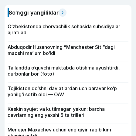
So‘nggi yangiliklar
O‘zbekistonda chorvachilik sohasida subsidiyalar
ajratiladi
Abduqodir Husanovning “Manchester Siti”dagi
maoshi ma’lum bo‘ldi
Tailandda o‘quvchi maktabda otishma uyushtirdi,
qurbonlar bor (foto)
Tojikiston qo‘shni davlatlardan uch baravar ko‘p
yonilg‘i sotib oldi — OAV
Keskin syujet va kutilmagan yakun: barcha
davrlarning eng yaxshi 5 ta trilleri
Menejer Maxachev uchun eng qiyin raqib kim
ekanini aytdi