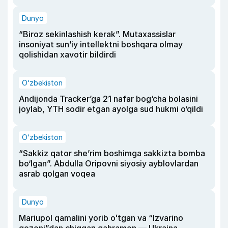
Dunyo
“Biroz sekinlashish kerak”. Mutaxassislar
insoniyat sun’iy intellektni boshqara olmay
qolishidan xavotir bildirdi
O‘zbekiston
Andijonda Tracker’ga 21 nafar bog‘cha bolasini
joylab, YTH sodir etgan ayolga sud hukmi o‘qildi
O‘zbekiston
“Sakkiz qator she’rim boshimga sakkizta bomba
bo‘lgan”. Abdulla Oripovni siyosiy ayblovlardan
asrab qolgan voqea
Dunyo
Mariupol qamalini yorib oʻtgan va “Izvarino
qozoni”dan chiqqan qahramon — Ukraina