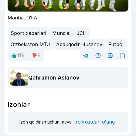
Manba: O‘FA
Sport xabarlari
Mundial
JCH
O‘zbekiston MTJ
Abduqodir Husanov
Futbol
119
9
Qahramon Aslanov
Izohlar
ro‘yxatdan o‘ting
Izoh qoldirish uchun, avval