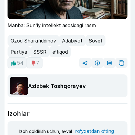
Manba: Sun'iy intellekt asosidagi rasm
Ozod Sharafiddinov
Adabiyot
Sovet
Partiya
SSSR
e’tiqod
54
7
Azizbek Toshqorayev
Izohlar
ro‘yxatdan o‘ting
Izoh qoldirish uchun, avval