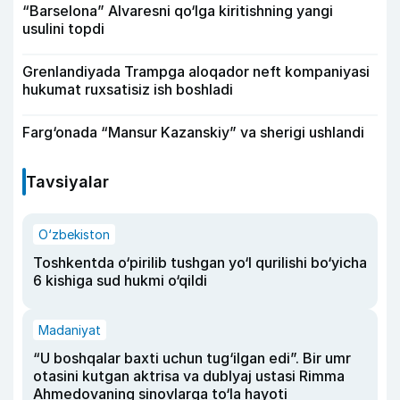
“Barselona” Alvaresni qo‘lga kiritishning yangi
usulini topdi
Grenlandiyada Trampga aloqador neft kompaniyasi
hukumat ruxsatisiz ish boshladi
Farg‘onada “Mansur Kazanskiy” va sherigi ushlandi
Tavsiyalar
O‘zbekiston
Toshkentda o‘pirilib tushgan yo‘l qurilishi bo‘yicha
6 kishiga sud hukmi o‘qildi
Madaniyat
“U boshqalar baxti uchun tug‘ilgan edi”. Bir umr
otasini kutgan aktrisa va dublyaj ustasi Rimma
Ahmedovaning sinovlarga to‘la hayoti