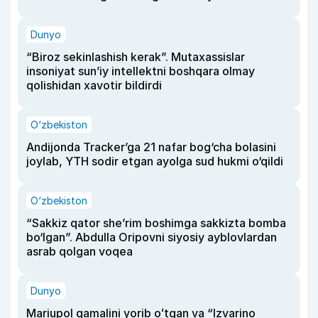
Dunyo
“Biroz sekinlashish kerak”. Mutaxassislar
insoniyat sun’iy intellektni boshqara olmay
qolishidan xavotir bildirdi
O‘zbekiston
Andijonda Tracker’ga 21 nafar bog‘cha bolasini
joylab, YTH sodir etgan ayolga sud hukmi o‘qildi
O‘zbekiston
“Sakkiz qator she’rim boshimga sakkizta bomba
bo‘lgan”. Abdulla Oripovni siyosiy ayblovlardan
asrab qolgan voqea
Dunyo
Mariupol qamalini yorib oʻtgan va “Izvarino