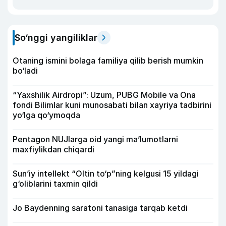
So‘nggi yangiliklar
Otaning ismini bolaga familiya qilib berish mumkin
bo‘ladi
“Yaxshilik Airdropi”: Uzum, PUBG Mobile va Ona
fondi Bilimlar kuni munosabati bilan xayriya tadbirini
yo‘lga qo‘ymoqda
Pentagon NUJlarga oid yangi maʼlumotlarni
maxfiylikdan chiqardi
Sun’iy intellekt “Oltin to‘p”ning kelgusi 15 yildagi
g‘oliblarini taxmin qildi
Jo Baydenning saratoni tanasiga tarqab ketdi