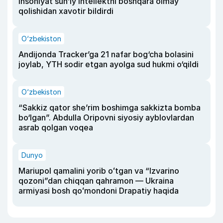
insoniyat sun’iy intellektni boshqara olmay
qolishidan xavotir bildirdi
O‘zbekiston
Andijonda Tracker’ga 21 nafar bog‘cha bolasini
joylab, YTH sodir etgan ayolga sud hukmi o‘qildi
O‘zbekiston
“Sakkiz qator she’rim boshimga sakkizta bomba
bo‘lgan”. Abdulla Oripovni siyosiy ayblovlardan
asrab qolgan voqea
Dunyo
Mariupol qamalini yorib oʻtgan va “Izvarino
qozoni”dan chiqqan qahramon — Ukraina
armiyasi bosh qoʻmondoni Drapatiy haqida