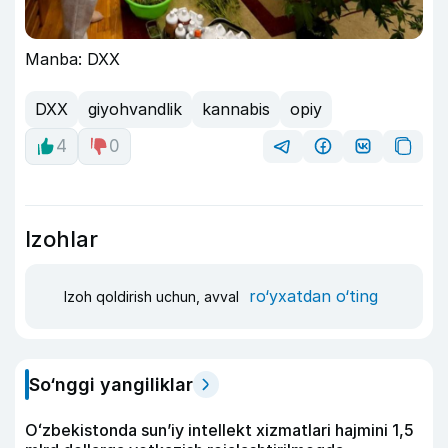
Manba: DXX
DXX
giyohvandlik
kannabis
opiy
4
0
Izohlar
ro‘yxatdan o‘ting
Izoh qoldirish uchun, avval
So‘nggi yangiliklar
Oʻzbekistonda sunʼiy intellekt xizmatlari hajmini 1,5