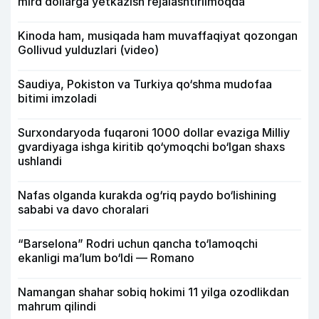
mlrd dollarga yetkazish rejalashtirilmoqda
Kinoda ham, musiqada ham muvaffaqiyat qozongan
Gollivud yulduzlari (video)
Saudiya, Pokiston va Turkiya qo‘shma mudofaa
bitimi imzoladi
Surxondaryoda fuqaroni 1000 dollar evaziga Milliy
gvardiyaga ishga kiritib qo‘ymoqchi bo‘lgan shaxs
ushlandi
Nafas olganda kurakda og‘riq paydo bo‘lishining
sababi va davo choralari
“Barselona” Rodri uchun qancha to‘lamoqchi
ekanligi ma’lum bo‘ldi — Romano
Namangan shahar sobiq hokimi 11 yilga ozodlikdan
mahrum qilindi