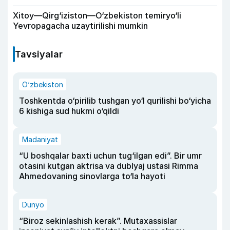
Xitoy—Qirg‘iziston—O‘zbekiston temiryo‘li
Yevropagacha uzaytirilishi mumkin
Tavsiyalar
O‘zbekiston
Toshkentda o‘pirilib tushgan yo‘l qurilishi bo‘yicha
6 kishiga sud hukmi o‘qildi
Madaniyat
“U boshqalar baxti uchun tug‘ilgan edi”. Bir umr
otasini kutgan aktrisa va dublyaj ustasi Rimma
Ahmedovaning sinovlarga to‘la hayoti
Dunyo
“Biroz sekinlashish kerak”. Mutaxassislar