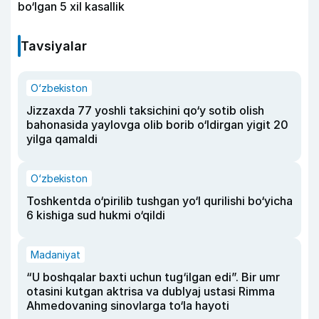
bo‘lgan 5 xil kasallik
Tavsiyalar
O‘zbekiston
Jizzaxda 77 yoshli taksichini qo‘y sotib olish
bahonasida yaylovga olib borib o‘ldirgan yigit 20
yilga qamaldi
O‘zbekiston
Toshkentda o‘pirilib tushgan yo‘l qurilishi bo‘yicha
6 kishiga sud hukmi o‘qildi
Madaniyat
“U boshqalar baxti uchun tug‘ilgan edi”. Bir umr
otasini kutgan aktrisa va dublyaj ustasi Rimma
Ahmedovaning sinovlarga to‘la hayoti