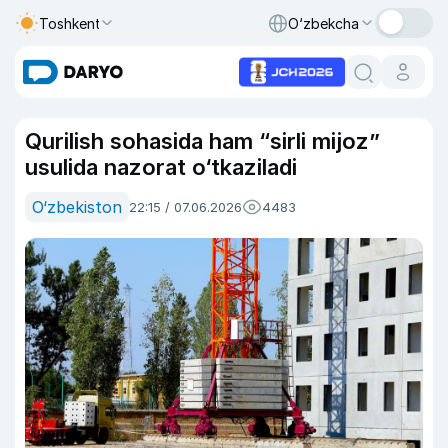
Toshkent
O‘zbekcha
Qurilish sohasida ham “sirli mijoz”
usulida nazorat o‘tkaziladi
O‘zbekiston
22:15 / 07.06.2026
4483