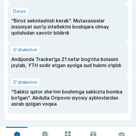
Dunyo
“Biroz sekinlashish kerak”. Mutaxassislar
insoniyat sun’iy intellektni boshqara olmay
qolishidan xavotir bildirdi
O‘zbekiston
Andijonda Tracker’ga 21 nafar bog‘cha bolasini
joylab, YTH sodir etgan ayolga sud hukmi o‘qildi
O‘zbekiston
“Sakkiz qator she’rim boshimga sakkizta bomba
bo‘lgan”. Abdulla Oripovni siyosiy ayblovlardan
asrab qolgan voqea