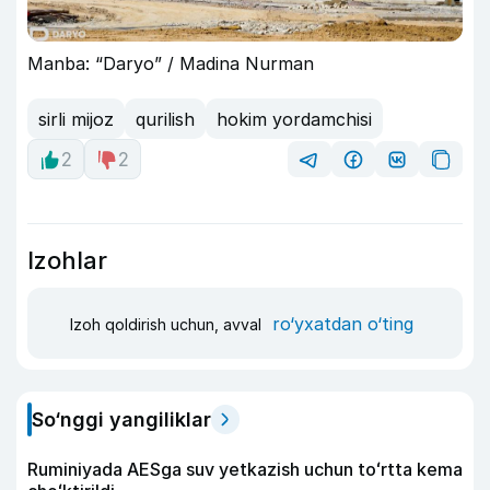
Manba: “Daryo” / Madina Nurman
sirli mijoz
qurilish
hokim yordamchisi
2
2
Izohlar
ro‘yxatdan o‘ting
Izoh qoldirish uchun, avval
So‘nggi yangiliklar
Ruminiyada AESga suv yetkazish uchun toʻrtta kema