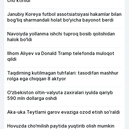
choʻktirildi
Janubiy Koreya futbol assotsiatsiyasi hakamlar bilan
bog‘liq sharmandali holat bo‘yicha bayonot berdi
Navoiyda yollanma ishchi tuproq bosib qolishidan
halok bo‘ldi
Ilhom Aliyev va Donald Tramp telefonda muloqot
qildi
Taqdirning kutilmagan tuhfalari: tasodifan mashhur
rolga ega chiqqan 8 aktyor
O‘zbekiston oltin-valyuta zaxiralari iyulda qariyb
590 mln dollarga oshdi
Aka-uka Teytlarni garov evaziga ozod etish soʻraldi
Hovuzda cho‘milish paytida yuqtirib olish mumkin