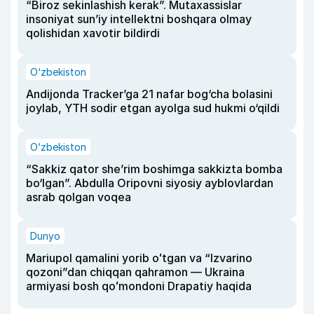
“Biroz sekinlashish kerak”. Mutaxassislar
insoniyat sun’iy intellektni boshqara olmay
qolishidan xavotir bildirdi
O‘zbekiston
Andijonda Tracker’ga 21 nafar bog‘cha bolasini
joylab, YTH sodir etgan ayolga sud hukmi o‘qildi
O‘zbekiston
“Sakkiz qator she’rim boshimga sakkizta bomba
bo‘lgan”. Abdulla Oripovni siyosiy ayblovlardan
asrab qolgan voqea
Dunyo
Mariupol qamalini yorib oʻtgan va “Izvarino
qozoni”dan chiqqan qahramon — Ukraina
armiyasi bosh qoʻmondoni Drapatiy haqida