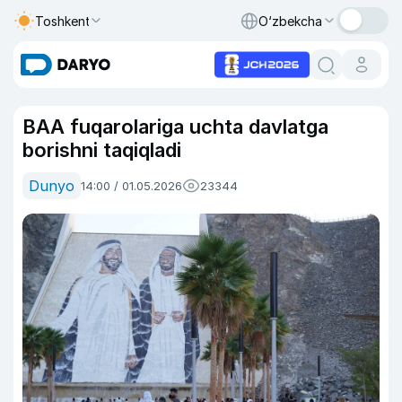
Toshkent
O‘zbekcha
BAA fuqarolariga uchta davlatga
borishni taqiqladi
Dunyo
14:00 / 01.05.2026
23344