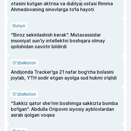
otasini kutgan aktrisa va dublyaj ustasi Rimma
Ahmedovaning sinovlarga to‘la hayoti
Dunyo
“Biroz sekinlashish kerak”. Mutaxassislar
insoniyat sun’iy intellektni boshqara olmay
qolishidan xavotir bildirdi
O‘zbekiston
Andijonda Tracker’ga 21 nafar bog‘cha bolasini
joylab, YTH sodir etgan ayolga sud hukmi o‘qildi
O‘zbekiston
“Sakkiz qator she’rim boshimga sakkizta bomba
bo‘lgan”. Abdulla Oripovni siyosiy ayblovlardan
asrab qolgan voqea