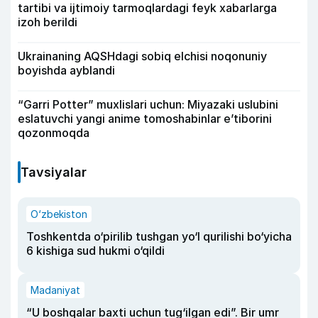
tartibi va ijtimoiy tarmoqlardagi feyk xabarlarga
izoh berildi
Ukrainaning AQSHdagi sobiq elchisi noqonuniy
boyishda ayblandi
“Garri Potter” muxlislari uchun: Miyazaki uslubini
eslatuvchi yangi anime tomoshabinlar e’tiborini
qozonmoqda
Tavsiyalar
O‘zbekiston
Toshkentda o‘pirilib tushgan yo‘l qurilishi bo‘yicha
6 kishiga sud hukmi o‘qildi
Madaniyat
“U boshqalar baxti uchun tug‘ilgan edi”. Bir umr