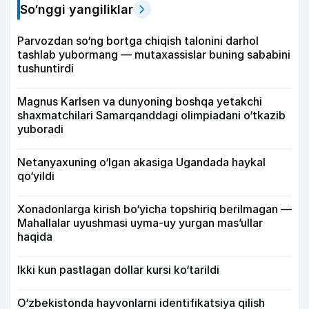
So‘nggi yangiliklar
Parvozdan so‘ng bortga chiqish talonini darhol
tashlab yubormang — mutaxassislar buning sababini
tushuntirdi
Magnus Karlsen va dunyoning boshqa yetakchi
shaxmatchilari Samarqanddagi olimpiadani o‘tkazib
yuboradi
Netanyaxuning o‘lgan akasiga Ugandada haykal
qo‘yildi
Xonadonlarga kirish bo‘yicha topshiriq berilmagan —
Mahallalar uyushmasi uyma-uy yurgan mas’ullar
haqida
Ikki kun pastlagan dollar kursi ko‘tarildi
O‘zbekistonda hayvonlarni identifikatsiya qilish