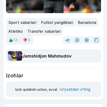
Sport xabarlari
Futbol yangiliklari
Barselona
Atletiko
Transfer xabarlari
13
3
Jamshidjon Mahmudov
Izohlar
ro‘yxatdan o‘ting
Izoh qoldirish uchun, avval