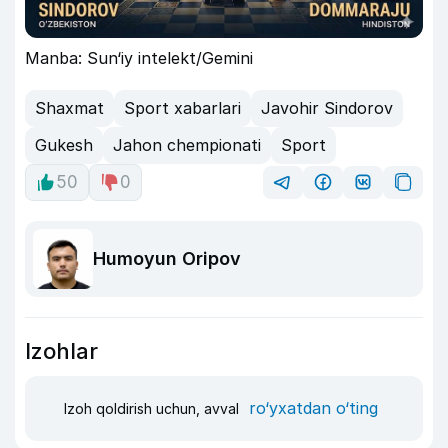
Manba: Sun‘iy intelekt/Gemini
Shaxmat
Sport xabarlari
Javohir Sindorov
Gukesh
Jahon chempionati
Sport
50
0
Humoyun Oripov
Izohlar
ro‘yxatdan o‘ting
Izoh qoldirish uchun, avval