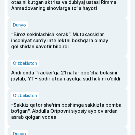
otasini kutgan aktrisa va dublyaj ustasi Rimma
Ahmedovaning sinovlarga to‘la hayoti
Dunyo
“Biroz sekinlashish kerak”. Mutaxassislar
insoniyat sun’iy intellektni boshqara olmay
qolishidan xavotir bildirdi
O‘zbekiston
Andijonda Tracker’ga 21 nafar bog‘cha bolasini
joylab, YTH sodir etgan ayolga sud hukmi o‘qildi
O‘zbekiston
“Sakkiz qator she’rim boshimga sakkizta bomba
bo‘lgan”. Abdulla Oripovni siyosiy ayblovlardan
asrab qolgan voqea
Dunyo