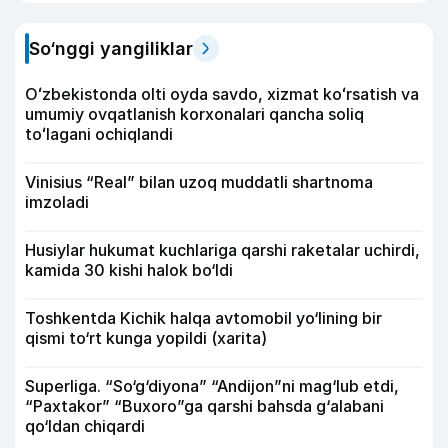
So‘nggi yangiliklar
Oʻzbekistonda olti oyda savdo, xizmat koʻrsatish va
umumiy ovqatlanish korxonalari qancha soliq
toʻlagani ochiqlandi
Vinisius “Real” bilan uzoq muddatli shartnoma
imzoladi
Husiylar hukumat kuchlariga qarshi raketalar uchirdi,
kamida 30 kishi halok bo‘ldi
Toshkentda Kichik halqa avtomobil yo‘lining bir
qismi to‘rt kunga yopildi (xarita)
Superliga. “So‘g‘diyona” “Andijon”ni mag‘lub etdi,
“Paxtakor” “Buxoro”ga qarshi bahsda g‘alabani
qo‘ldan chiqardi