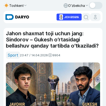
Toshkent
O‘zbekcha
Jahon shaxmat toji uchun jang:
Sindorov – Gukesh o‘rtasidagi
bellashuv qanday tartibda o‘tkaziladi?
Sport
23:47 / 14.04.2026
9904