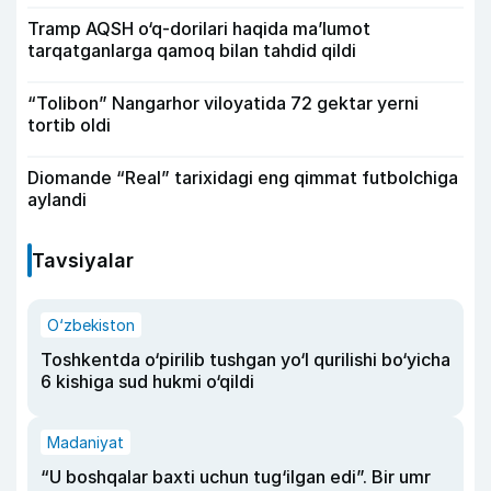
Tramp AQSH o‘q-dorilari haqida ma’lumot
tarqatganlarga qamoq bilan tahdid qildi
“Tolibon” Nangarhor viloyatida 72 gektar yerni
tortib oldi
Diomande “Real” tarixidagi eng qimmat futbolchiga
aylandi
Tavsiyalar
O‘zbekiston
Toshkentda o‘pirilib tushgan yo‘l qurilishi bo‘yicha
6 kishiga sud hukmi o‘qildi
Madaniyat
“U boshqalar baxti uchun tug‘ilgan edi”. Bir umr